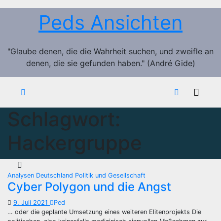
Zum
Peds Ansichten
Inhalt
springen
"Glaube denen, die die Wahrheit suchen, und zweifle an
denen, die sie gefunden haben." (André Gide)
Schlagwort:
Hackergruppe
Analysen
Deutschland
Politik und Gesellschaft
Cyber Polygon und die Angst
9. Juli 2021
Ped
… oder die geplante Umsetzung eines weiteren Elitenprojekts Die