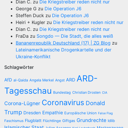
Dian C.
zu
Die Kriegstreiber reden nicht nur
George G
zu
Die Operation J6
Steffen Duck
zu
Die Operation J6
Heiri + Kugler
zu
Die Kriegstreiber reden nicht nur
Dian C.
zu
Die Kriegstreiber reden nicht nur
FraDa
zu
Songdo — Die Stadt, die alles weiß
Bananenrepublik Deutschland (17) | ZG Blog
zu
Lateinamerikanische Drogenkartelle und der
Ukraine-Konflikt
Schlagwörter
ARD-
AfD
ARD
al-Qaida
Angela Merkel
Angst
Tagesschau
Bundestag
Christian Drosten
CIA
Coronavirus
Donald
Corona-Lügner
Trump
Empathie
Dresden
Europäische Union
False Flag
Grundrechte
Flugblatt
Giftgas
Idlib
Faschismus
Flüchtlinge
Islamischer Staat
Maskenzwang
Julian Assange