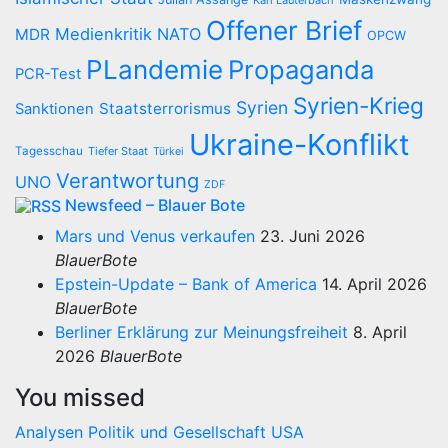
Karl Lauterbach
Offener Brief
Medienkritik
NATO
MDR
OPCW
PLandemie
Propaganda
PCR-Test
Syrien-Krieg
Syrien
Staatsterrorismus
Sanktionen
Ukraine-Konflikt
Tagesschau
Tiefer Staat
Türkei
Verantwortung
UNO
ZDF
Newsfeed – Blauer Bote
Mars und Venus verkaufen
23. Juni 2026
BlauerBote
Epstein-Update – Bank of America
14. April 2026
BlauerBote
Berliner Erklärung zur Meinungsfreiheit
8. April
2026
BlauerBote
You missed
Analysen
Politik und Gesellschaft
USA