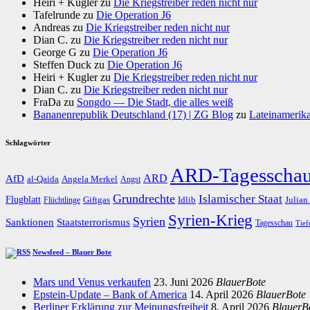
Heiri + Kugler
zu
Die Kriegstreiber reden nicht nur
Tafelrunde
zu
Die Operation J6
Andreas
zu
Die Kriegstreiber reden nicht nur
Dian C.
zu
Die Kriegstreiber reden nicht nur
George G
zu
Die Operation J6
Steffen Duck
zu
Die Operation J6
Heiri + Kugler
zu
Die Kriegstreiber reden nicht nur
Dian C.
zu
Die Kriegstreiber reden nicht nur
FraDa
zu
Songdo — Die Stadt, die alles weiß
Bananenrepublik Deutschland (17) | ZG Blog
zu
Lateinamerika
Schlagwörter
ARD-Tagesscha
AfD
ARD
al-Qaida
Angela Merkel
Angst
Grundrechte
Islamischer Staat
Flugblatt
Giftgas
Idlib
Flüchtlinge
Julian
Syrien-Krieg
Syrien
Staatsterrorismus
Sanktionen
Tagesschau
Tief
Newsfeed – Blauer Bote
Mars und Venus verkaufen
23. Juni 2026
BlauerBote
Epstein-Update – Bank of America
14. April 2026
BlauerBote
Berliner Erklärung zur Meinungsfreiheit
8. April 2026
BlauerB