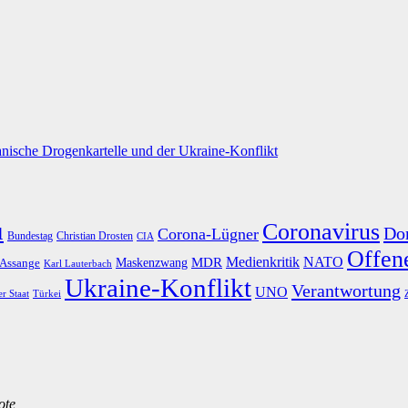
nische Drogenkartelle und der Ukraine-Konflikt
u
Coronavirus
Do
Corona-Lügner
Bundestag
Christian Drosten
CIA
Offene
Medienkritik
MDR
NATO
Maskenzwang
 Assange
Karl Lauterbach
Ukraine-Konflikt
Verantwortung
UNO
er Staat
Türkei
ote