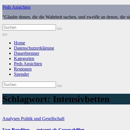
Zum
Peds Ansichten
Inhalt
"Glaube denen, die die Wahrheit suchen, und zweifle an denen, die s
springen
Home
Datenschutzerklärung
Dauerbrenner
Kategorien
Peds Ansichten
Regionen
Spender
Schlagwort:
Intensivbetten
Analysen
Politik und Gesellschaft
Von Renditen — getarnt als Coronahilfen