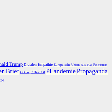
nald Trump
Dresden
Empathie
Europäische Union
Faschismus
False Flag
r Brief
PLandemie
Propaganda
PCR-Test
OPCW
ZDF