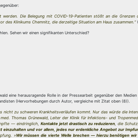
gegenüber:
net werden. Die Belegung mit COVID-19-Patienten stößt an die Grenzen 
ektor des Klinikums Chemnitz, die derzeitige Situation am Haus zusammen.“
en. Sehen wir einen signifikanten Unterschied?
wald eine herausragende Rolle in der Pressearbeit gegenüber den Medie
ndisten (Hervorhebungen durch Autor, vergleiche mit Zitat oben (8)).
ns nicht zu schweren Krankheitsverläufen kommt. Nur das würde die Inten
r. med. Thomas Grünewald, Leiter der Klinik für Infektions- und Tropenmed
mpfte — eindringlich,
Kontakte jetzt drastisch zu reduzieren
, die Schu
 einzuhalten und vor allem, jedes nur erdenkliche Angebot zur Impfu
pfung. »
Wir müssen die vierte Welle brechen — hierzu benötigen wir