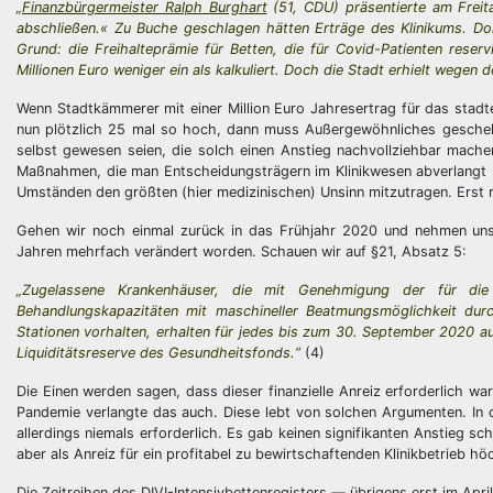
„
Finanzbürgermeister Ralph Burghart
(51, CDU) präsentierte am Freit
abschließen.« Zu Buche geschlagen hätten Erträge des Klinikums. Dor
Grund: die Freihalteprämie für Betten, die für Covid-Patienten rese
Millionen Euro weniger ein als kalkuliert. Doch die Stadt erhielt wege
Wenn Stadtkämmerer mit einer Million Euro Jahresertrag für das stadtei
nun plötzlich 25 mal so hoch, dann muss Außergewöhnliches gescheh
selbst gewesen seien, die solch einen Anstieg nachvollziehbar machen
Maßnahmen, die man Entscheidungsträgern im Klinikwesen abverlangt ha
Umständen den größten (hier medizinischen) Unsinn mitzutragen. Erst r
Gehen wir noch einmal zurück in das Frühjahr 2020 und nehmen uns
Jahren mehrfach verändert worden. Schauen wir auf §21, Absatz 5:
„Zugelassene Krankenhäuser, die mit Genehmigung der für die K
Behandlungskapazitäten mit maschineller Beatmungsmöglichkeit dur
Stationen vorhalten, erhalten für jedes bis zum 30. September 2020 au
Liquiditätsreserve des Gesundheitsfonds.“
(4)
Die Einen werden sagen, dass dieser finanzielle Anreiz erforderlich w
Pandemie verlangte das auch. Diese lebt von solchen Argumenten. In de
allerdings niemals erforderlich. Es gab keinen signifikanten Anstieg sch
aber als Anreiz für ein profitabel zu bewirtschaftenden Klinikbetrieb hö
Die Zeitreihen des DIVI-Intensivbettenregisters — übrigens erst im Ap