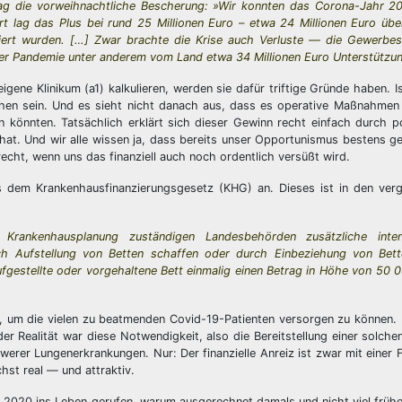
ag die vorweihnachtliche Bescherung: »Wir konnten das Corona-Jahr 20
t lag das Plus bei rund 25 Millionen Euro – etwa 24 Millionen Euro üb
rviert wurden. […] Zwar brachte die Krise auch Verluste — die Gewerbes
n der Pandemie unter anderem vom Land etwa 34 Millionen Euro Unterstützun
gene Klinikum (a1) kalkulieren, werden sie dafür triftige Gründe haben. I
en sein. Und es sieht nicht danach aus, dass es operative Maßnahmen i
 könnten. Tatsächlich erklärt sich dieser Gewinn recht einfach durch po
t. Und wir alle wissen ja, dass bereits unser Opportunismus bestens gee
echt, wenn uns das finanziell auch noch ordentlich versüßt wird.
 dem Krankenhausfinanzierungsgesetz (KHG) an. Dieses ist in den ver
rankenhausplanung zuständigen Landesbehörden zusätzliche intens
ch Aufstellung von Betten schaffen oder durch Einbeziehung von Bet
fgestellte oder vorgehaltene Bett einmalig einen Betrag in Höhe von 50 
ar, um die vielen zu beatmenden Covid-19-Patienten versorgen zu können. D
r Realität war diese Notwendigkeit, also die Bereitstellung einer solchen
werer Lungenerkrankungen. Nur: Der finanzielle Anreiz ist zwar mit einer F
chst real — und attraktiv.
ril 2020 ins Leben gerufen, warum ausgerechnet damals und nicht viel früh