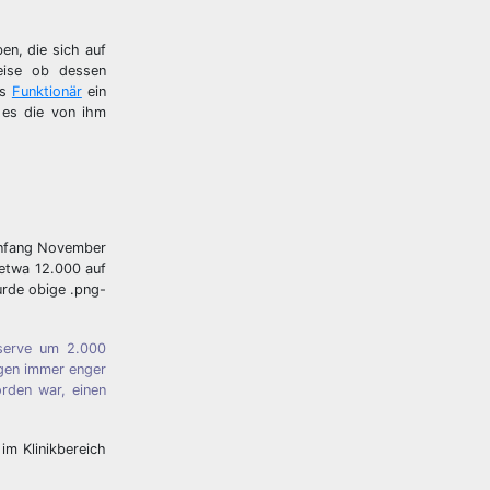
en, die sich auf
Weise ob dessen
ls
Funktionär
ein
 es die von ihm
 Anfang November
 etwa 12.000 auf
urde obige .png-
eserve um 2.000
gen immer enger
rden war, einen
im Klinikbereich