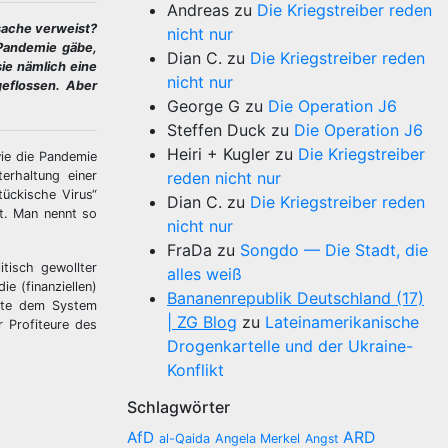
Andreas
zu
Die Kriegstreiber reden
rsache verweist?
nicht nur
 Pandemie gäbe,
Dian C.
zu
Die Kriegstreiber reden
ie nämlich eine
nicht nur
geflossen. Aber
George G
zu
Die Operation J6
Steffen Duck
zu
Die Operation J6
Heiri + Kugler
zu
Die Kriegstreiber
wie die Pandemie
erhaltung einer
reden nicht nur
ückische Virus“
Dian C.
zu
Die Kriegstreiber reden
t. Man nennt so
nicht nur
FraDa
zu
Songdo — Die Stadt, die
itisch gewollter
alles weiß
e (finanziellen)
Bananenrepublik Deutschland (17)
äfte dem System
| ZG Blog
zu
Lateinamerikanische
r Profiteure des
Drogenkartelle und der Ukraine-
Konflikt
Schlagwörter
AfD
ARD
al-Qaida
Angela Merkel
Angst