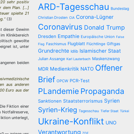
20 sehr positiv
ARD-Tagesschau
er dem Plan. […]
Bundestag
teuer spielte 21
Corona-Lügner
Christian Drosten
CIA
g.“
(3)
Coronavirus
Donald Trump
st dieser Gewinn
m Klinikbereich
Empathie
Dresden
Europäische Union
False
litisch gewollte
Flugblatt
Giftgas
Faschismus
Flüchtlinge
Flag
ignet ist, unter
Grundrechte
Islamischer Staat
Idlib
Maskenzwang
Julian Assange
Karl Lauterbach
gangenen beiden
Offener
Medienkritik
NATO
MDR
Brief
ivmedizinische
PCR-Test
OPCW
ten aus anderen
PLandemie
Propaganda
000 Euro aus der
Syrien
Staatsterrorismus
Sanktionen
ie Fiktion einer
Syrien-Krieg
Tagesschau
Tiefer Staat
Türkei
 Notfallreserve,
iktion unterlegt,
Ukraine-Konflikt
UNO
Verantwortung
ZDF
er? — zeigen uns