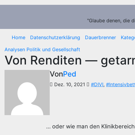
Zum
Inhalt
springen
"Glaube denen, die d
Home
Datenschutzerklärung
Dauerbrenner
Kateg
Analysen
Politik und Gesellschaft
Von Renditen — getarn
Von
Ped
Dez. 10, 2021
#DIVI
,
#Intensivbet
… oder wie man den Klinikbereich