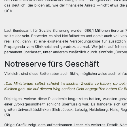
das deutlich. Sie bilden ab, wie der finanzielle Anreiz —nicht etwa 
(b1):
Laut Bundesamt für Soziale Sicherung wurden 686,1 Millionen Euro an 
sollte klar sein. Entweder es sind Notfallbetten und damit auch voll v
real sind, dann ist eine existenzielle Versorgungskrise für zusätzli
Propaganda vom Kliniknotstand geradezu surreal. Wer jetzt auf fehlende
permanent überlastet, unter anderem zusätzlich durch sinnfreie „Corona-R
Notreserve fürs Geschäft
Vielleicht sind diese Betten aber auch fiktiv, möglicherweise auch ein
„Das Ministerium selbst scheint inzwischen Zweifel zu haben, ob bei
Kliniken gab, die auf diesem Weg schlicht Geld abgegriffen haben für B
Diejenigen, welche diese PLandemie losgetreten hatten, wussten ganz
einer „Volksgesundheit“ schlicht überflüssig war. Es handelte sich
großen Universitätskliniken (Kiel/Lübeck, Leipzig, Heidelberg, Halle, 
(5i).
Obige Grafik zeigt dem aufmerksamen Leser ein weiteres Detail: Nämli