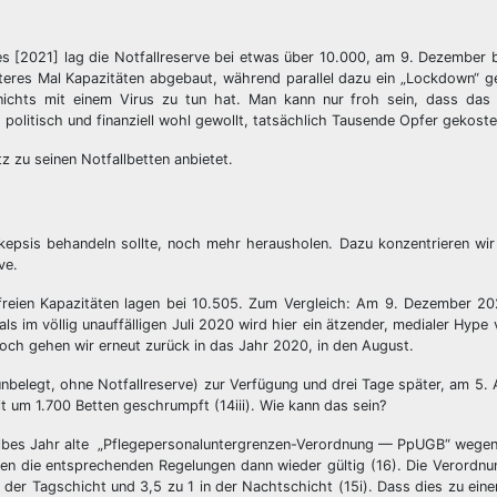
s [2021] lag die Notfallreserve bei etwas über 10.000, am 9. Dezember 
weiteres Mal Kapazitäten abgebaut, während parallel dazu ein „Lockdown“ ge
 nichts mit einem Virus zu tun hat. Man kann nur froh sein, dass das „
 politisch und finanziell wohl gewollt, tatsächlich Tausende Opfer gekoste
z zu seinen Notfallbetten anbietet.
Skepsis behandeln sollte, noch mehr herausholen. Dazu konzentrieren wir
ve.
freien Kapazitäten lagen bei 10.505. Zum Vergleich: Am 9. Dezember 20
ls im völlig unauffälligen Juli 2020 wird hier ein ätzender, medialer Hype 
ch gehen wir erneut zurück in das Jahr 2020, in den August.
nbelegt, ohne Notfallreserve) zur Verfügung und drei Tage später, am 5.
t um 1.700 Betten geschrumpft (14iii). Wie kann das sein?
n halbes Jahr alte „Pflegepersonaluntergrenzen-Verordnung — PpUGB“ wege
n die entsprechenden Regelungen dann wieder gültig (16). Die Verordnu
in der Tagschicht und 3,5 zu 1 in der Nachtschicht (15i). Dass dies zu ei