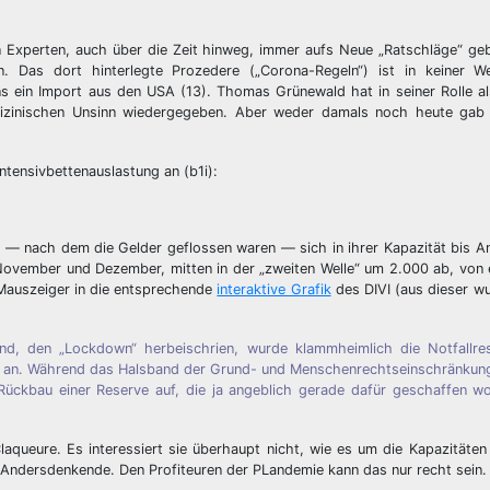
n Experten, auch über die Zeit hinweg, immer aufs Neue „Ratschläge“ geb
. Das dort hinterlegte Prozedere („Corona-Regeln“) ist in keiner 
gens ein Import aus den USA (13). Thomas Grünewald hat in seiner Rolle a
dizinischen Unsinn wiedergegeben. Aber weder damals noch heute gab
Intensivbettenauslastung an (b1i):
se — nach dem die Gelder geflossen waren — sich in ihrer Kapazität bis
November und Dezember, mitten in der „zweiten Welle“ um 2.000 ab, von
 Mauszeiger in die entsprechende
interaktive Grafik
des DIVI (aus dieser w
tand, den „Lockdown“ herbeischrien, wurde klammheimlich die Notfallr
cht an. Während das Halsband der Grund- und Menschenrechtseinschränkun
ückbau einer Reserve auf, die ja angeblich gerade dafür geschaffen wo
queure. Es interessiert sie überhaupt nicht, wie es um die Kapazitäten 
n Andersdenkende. Den Profiteuren der PLandemie kann das nur recht sein.