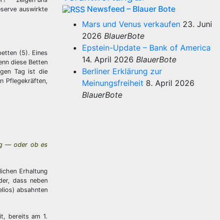
Newsfeed – Blauer Bote
eserve auswirkte
Mars und Venus verkaufen
23. Juni
2026
BlauerBote
Epstein-Update – Bank of America
etten (5). Eines
14. April 2026
BlauerBote
enn diese Betten
Berliner Erklärung zur
igen Tag ist die
n Pflegekräften,
Meinungsfreiheit
8. April 2026
BlauerBote
ing — oder ob es
lichen Erhaltung
der, dass neben
elios) absahnten
t, bereits am 1.