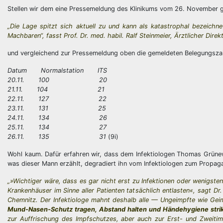
Stellen wir dem eine Pressemeldung des Klinikums vom 26. November 
„Die Lage spitzt sich aktuell zu und kann als katastrophal bezeich
Machbaren“, fasst Prof. Dr. med. habil. Ralf Steinmeier, Ärztlicher Dir
und vergleichend zur Pressemeldung oben die gemeldeten Belegungszahl
Datum Normalstation ITS
20.11. 100 20
21.11. 104 21
22.11. 127 22
23.11. 131 25
24.11. 134 26
25.11. 134 27
26.11. 135 31
(9i)
Wohl kaum. Dafür erfahren wir, dass dem Infektiologen Thomas Grüne
was dieser Mann erzählt, degradiert ihn vom Infektiologen zum Propaga
„»Wichtiger wäre, dass es gar nicht erst zu Infektionen oder wenigste
Krankenhäuser im Sinne aller Patienten tatsächlich entlasten«, sagt D
Chemnitz. Der Infektiologe mahnt deshalb alle — Ungeimpfte wie Gei
Mund-Nasen-Schutz tragen, Abstand halten und Händehygiene strikt
zur Auffrischung des Impfschutzes, aber auch zur Erst- und Zweitim