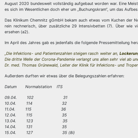
August 2020 bundesweit vollständig aufgebaut worden war. Eine Meister
es sich im Wesentlichen doch eher um „Buchungskram“, um das Aufbess
Das Klinikum Chemnitz gGmbH bekam auch etwas vom Kuchen der Notfa
rein rechnerisch, über zusätzliche 29 Intensivbetten (7). Über wie v
ersehen (a2).
Im April des Jahres gab es jedenfalls die folgende Pressemitteilung h
„Die Infektions- und Patientenzahlen steigen rasch weiter an,
Lockerun
Die dritte Welle der Corona-Pandemie verlangt uns allen sehr viel ab un
Dr. med. Thomas Grünewald, Leiter der Klinik für Infektions- und Trope
Außerdem durften wir etwas über die Belegungszahlen erfahren:
Datum Normalstation ITS
09.04. 102 31
10.04. 114 32
11.04. 115 36
12.04. 115 35
13.04. 123 35
14.04. 131 35
15.04. 127 35 (8i)