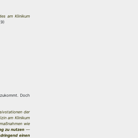
des am Klinikum
(9)
n zukommt. Doch
sivstationen der
izin am Klinikum
tzmaßnahmen wie
ng zu nutzen
—
 dringend einen