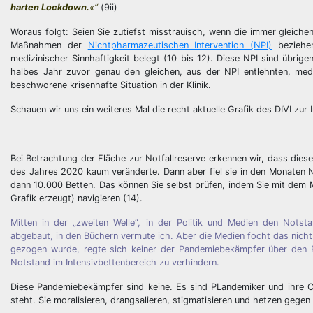
harten Lockdown.
«“
(9ii)
Woraus folgt: Seien Sie zutiefst misstrauisch, wenn die immer gleiche
Maßnahmen der
Nichtpharmazeutischen Intervention (NPI)
beziehen
medizinischer Sinnhaftigkeit belegt (10 bis 12). Diese NPI sind übri
halbes Jahr zuvor genau den gleichen, aus der NPI entlehnten, me
beschworene krisenhafte Situation in der Klinik.
Schauen wir uns ein weiteres Mal die recht aktuelle Grafik des DIVI zur 
Bei Betrachtung der Fläche zur Notfallreserve erkennen wir, dass die
des Jahres 2020 kaum veränderte. Dann aber fiel sie in den Monaten 
dann 10.000 Betten. Das können Sie selbst prüfen, indem Sie mit dem
Grafik erzeugt) navigieren (14).
Mitten in der „zweiten Welle“, in der Politik und Medien den Nots
abgebaut, in den Büchern vermute ich. Aber die Medien focht das ni
gezogen wurde, regte sich keiner der Pandemiebekämpfer über den R
Notstand im Intensivbettenbereich zu verhindern.
Diese Pandemiebekämpfer sind keine. Es sind PLandemiker und ihre Cla
steht. Sie moralisieren, drangsalieren, stigmatisieren und hetzen gege