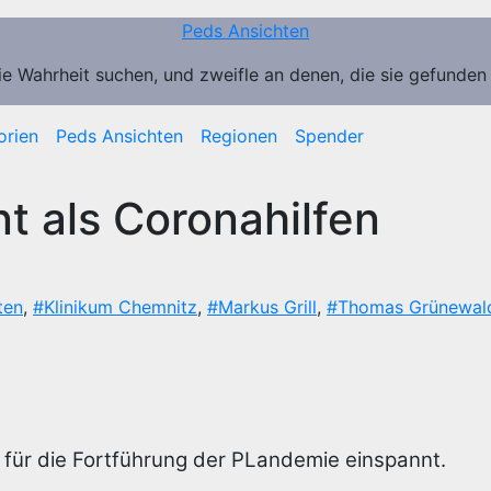
Peds Ansichten
ie Wahrheit suchen, und zweifle an denen, die sie gefunden
orien
Peds Ansichten
Regionen
Spender
t als Coronahilfen
ten
,
#Klinikum Chemnitz
,
#Markus Grill
,
#Thomas Grünewal
 für die Fortführung der PLandemie einspannt.