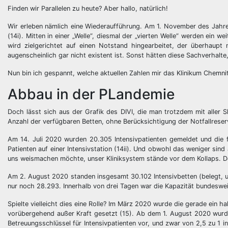
Finden wir Parallelen zu heute? Aber hallo, natürlich!
Wir erleben nämlich eine Wiederaufführung. Am 1. November des Jahre
(14i). Mitten in einer „Welle“, diesmal der „vierten Welle“ werden ein 
wird zielgerichtet auf einen Notstand hingearbeitet, der überhaupt
augenscheinlich gar nicht existent ist. Sonst hätten diese Sachverhalte,
Nun bin ich gespannt, welche aktuellen Zahlen mir das Klinikum Chemnit
Abbau in der PLandemie
Doch lässt sich aus der Grafik des DIVI, die man trotzdem mit aller 
Anzahl der verfügbaren Betten, ohne Berücksichtigung der Notfallreser
Am 14. Juli 2020 wurden 20.305 Intensivpatienten gemeldet und die 
Patienten auf einer Intensivstation (14ii). Und obwohl das weniger sind a
uns weismachen möchte, unser Kliniksystem stände vor dem Kollaps. Do
Am 2. August 2020 standen insgesamt 30.102 Intensivbetten (belegt, u
nur noch 28.293. Innerhalb von drei Tagen war die Kapazität bundeswei
Spielte vielleicht dies eine Rolle? Im März 2020 wurde die gerade ei
vorübergehend außer Kraft gesetzt (15). Ab dem 1. August 2020 wurde
Betreuungsschlüssel für Intensivpatienten vor, und zwar von 2,5 zu 1 