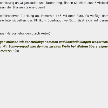
leistung an Organisation und Tatendrang, finden Sie nicht auch? Vielleic
ern der Bilanzen (siehe oben)?
llreserven-Zuteilung ab, immerhin 1,45 Millionen Euro. Es verfügt dam
iele Intensivbetten das Klinikum überhaupt verfügt, lässt sich auf dere
eraus (Hervorhebungen durch Autor):
gen müssen wieder zurückgenommen und Beschränkungen weiter vers
d »
ihr Schweregrad wird den der zweiten Welle bei Weitem übersteigen
nmedizin.“
(8)