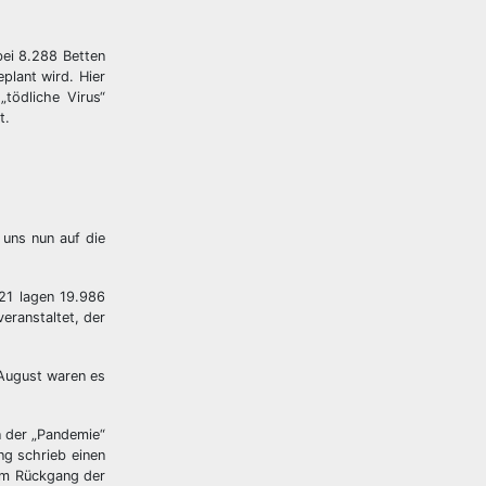
bei 8.288 Betten
plant wird. Hier
tödliche Virus“
t.
 uns nun auf die
21 lagen 19.986
veranstaltet, der
 August waren es
n der „Pandemie“
ng schrieb einen
nem Rückgang der