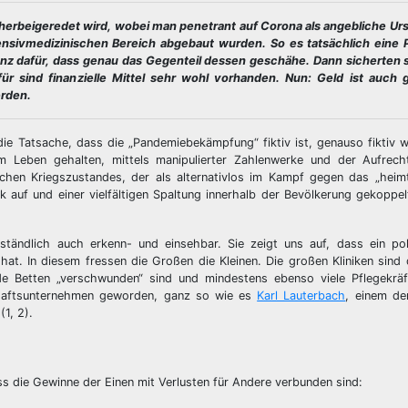
t herbeigeredet wird, wobei man penetrant auf Corona als angebliche U
ensivmedizinischen Bereich abgebaut wurden. So es tatsächlich eine
enz dafür, dass genau das Gegenteil dessen geschähe. Dann sicherten s
r sind finanzielle Mittel sehr wohl vorhanden. Nun: Geld ist auch 
erden.
e Tatsache, dass die „Pandemiebekämpfung“ fiktiv ist, genauso fiktiv 
 Leben gehalten, mittels manipulierter Zahlenwerke und der Aufrecht
chen Kriegszustandes, der als alternativlos im Kampf gegen das „heimt
uf und einer vielfältigen Spaltung innerhalb der Bevölkerung gekoppel
rständlich auch erkenn- und einsehbar. Sie zeigt uns auf, dass ein pol
t. In diesem fressen die Großen die Kleinen. Die großen Kliniken sind di
e Betten „verschwunden“ sind und mindestens ebenso viele Pflegekr
chaftsunternehmen geworden, ganz so wie es
Karl Lauterbach
, einem de
1, 2).
s die Gewinne der Einen mit Verlusten für Andere verbunden sind: