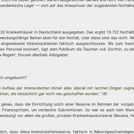
die pandemische Lage! — sich auf das Anwachsen der sogenannten Notfallr
732 Krankenhäuser in Deutschland ausgegeben. Das ergibt 13.722 Notfallb
erwendungsfähige Betten eben für den Notfall, oder diese sind das nicht. W
ch eingewiesene Intensivpatienten faktisch ausgeschlossen. Bis zum heut
s Personal insistiert, lügt dem Publikum die Taschen voll. Dorthin, zu de
egeln“, flossen allenfalls Alibigelder.
fach umgebucht?
m Aufbau der Intensivbetten immer alles überall mit rechten Dingen zug
etten, die tatsächlich gar nicht neu geschaffen wurden.“
(6)
 genau, dass die Einrichtung solch einer Reserve im Rahmen der vorgeb
 um Finanzspritzen, um verdeckte Subventionen. So war es auch kein Wun
Regensburg) vor allem die großen, privaten Krankenhauskonzerne (Bavaria, H
ch, dass diese Intensivbettenreserve, faktisch in Rekordgeschwindigkei