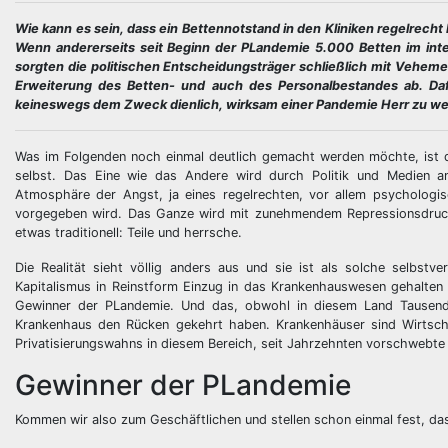
Wie kann es sein, dass ein Bettennotstand in den Kliniken regelrech
Wenn andererseits seit Beginn der PLandemie 5.000 Betten im int
sorgten die politischen Entscheidungsträger schließlich mit Vehem
Erweiterung des Betten- und auch des Personalbestandes ab. Dafü
keineswegs dem Zweck dienlich, wirksam einer Pandemie Herr zu w
Was im Folgenden noch einmal deutlich gemacht werden möchte, ist di
selbst. Das Eine wie das Andere wird durch Politik und Medien am
Atmosphäre der Angst, ja eines regelrechten, vor allem psychologis
vorgegeben wird. Das Ganze wird mit zunehmendem Repressionsdruck a
etwas traditionell: Teile und herrsche.
Die Realität sieht völlig anders aus und sie ist als solche selbstve
Kapitalismus in Reinstform Einzug in das Krankenhauswesen gehalten ha
Gewinner der PLandemie. Und das, obwohl in diesem Land Tausend
Krankenhaus den Rücken gekehrt haben. Krankenhäuser sind Wirts
Privatisierungswahns in diesem Bereich, seit Jahrzehnten vorschwebte (
Gewinner der PLandemie
Kommen wir also zum Geschäftlichen und stellen schon einmal fest, das