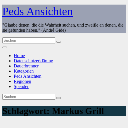
Zum
Peds Ansichten
Inhalt
springen
"Glaube denen, die die Wahrheit suchen, und zweifle an denen, die
sie gefunden haben." (André Gide)
Home
Datenschutzerklärung
Dauerbrenner
Kategorien
Peds Ansichten
Regionen
Spender
Schlagwort:
Markus Grill