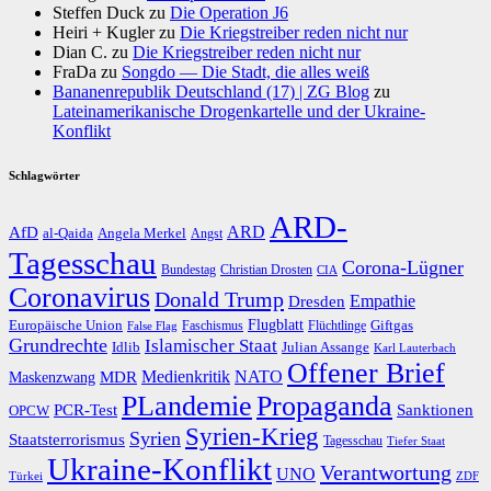
Steffen Duck
zu
Die Operation J6
Heiri + Kugler
zu
Die Kriegstreiber reden nicht nur
Dian C.
zu
Die Kriegstreiber reden nicht nur
FraDa
zu
Songdo — Die Stadt, die alles weiß
Bananenrepublik Deutschland (17) | ZG Blog
zu
Lateinamerikanische Drogenkartelle und der Ukraine-
Konflikt
Schlagwörter
ARD-
AfD
ARD
al-Qaida
Angela Merkel
Angst
Tagesschau
Corona-Lügner
Bundestag
Christian Drosten
CIA
Coronavirus
Donald Trump
Dresden
Empathie
Flugblatt
Giftgas
Europäische Union
Faschismus
Flüchtlinge
False Flag
Grundrechte
Islamischer Staat
Idlib
Julian Assange
Karl Lauterbach
Offener Brief
Medienkritik
MDR
NATO
Maskenzwang
PLandemie
Propaganda
PCR-Test
Sanktionen
OPCW
Syrien-Krieg
Syrien
Staatsterrorismus
Tagesschau
Tiefer Staat
Ukraine-Konflikt
Verantwortung
UNO
Türkei
ZDF