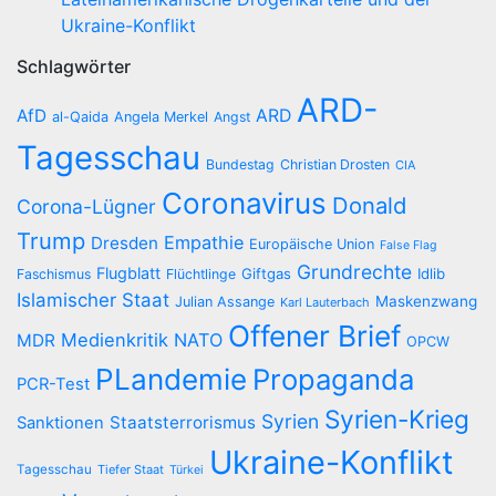
Ukraine-Konflikt
Schlagwörter
ARD-
AfD
ARD
al-Qaida
Angela Merkel
Angst
Tagesschau
Bundestag
Christian Drosten
CIA
Coronavirus
Donald
Corona-Lügner
Trump
Empathie
Dresden
Europäische Union
False Flag
Grundrechte
Flugblatt
Giftgas
Idlib
Faschismus
Flüchtlinge
Islamischer Staat
Maskenzwang
Julian Assange
Karl Lauterbach
Offener Brief
Medienkritik
NATO
MDR
OPCW
PLandemie
Propaganda
PCR-Test
Syrien-Krieg
Syrien
Staatsterrorismus
Sanktionen
Ukraine-Konflikt
Tagesschau
Tiefer Staat
Türkei