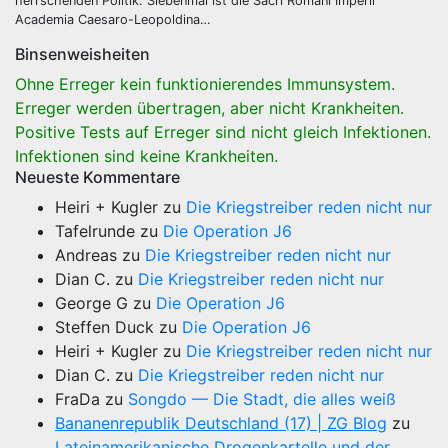
herrschenden Politik. Siebenmal ist die Sacri Romani Imperii
Academia Caesaro-Leopoldina…
Binsenweisheiten
Ohne Erreger kein funktionierendes Immunsystem.
Erreger werden übertragen, aber nicht Krankheiten.
Positive Tests auf Erreger sind nicht gleich Infektionen.
Infektionen sind keine Krankheiten.
Neueste Kommentare
Heiri + Kugler
zu
Die Kriegstreiber reden nicht nur
Tafelrunde
zu
Die Operation J6
Andreas
zu
Die Kriegstreiber reden nicht nur
Dian C.
zu
Die Kriegstreiber reden nicht nur
George G
zu
Die Operation J6
Steffen Duck
zu
Die Operation J6
Heiri + Kugler
zu
Die Kriegstreiber reden nicht nur
Dian C.
zu
Die Kriegstreiber reden nicht nur
FraDa
zu
Songdo — Die Stadt, die alles weiß
Bananenrepublik Deutschland (17) | ZG Blog
zu
Lateinamerikanische Drogenkartelle und der