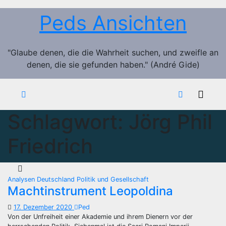
Zum
Peds Ansichten
Inhalt
springen
"Glaube denen, die die Wahrheit suchen, und zweifle an
denen, die sie gefunden haben." (André Gide)
Schlagwort:
Jörg Phil
Friedrich
Analysen
Deutschland
Politik und Gesellschaft
Machtinstrument Leopoldina
17. Dezember 2020
Ped
Von der Unfreiheit einer Akademie und ihrem Dienern vor der