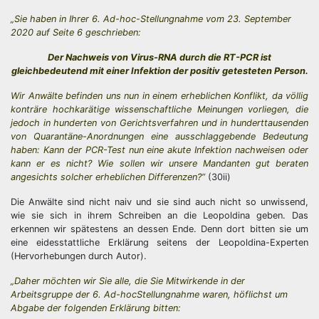
„Sie haben in Ihrer 6. Ad-hoc-Stellungnahme vom 23. September
2020 auf Seite 6 geschrieben:
Der Nachweis von Virus-RNA durch die RT-PCR ist
gleichbedeutend mit einer Infektion der positiv getesteten Person.
Wir Anwälte befinden uns nun in einem erheblichen Konflikt, da völlig
konträre hochkarätige wissenschaftliche Meinungen vorliegen, die
jedoch in hunderten von Gerichtsverfahren und in hunderttausenden
von Quarantäne-Anordnungen eine ausschlaggebende Bedeutung
haben: Kann der PCR-Test nun eine akute Infektion nachweisen oder
kann er es nicht? Wie sollen wir unsere Mandanten gut beraten
angesichts solcher erheblichen Differenzen?“
(30ii)
Die Anwälte sind nicht naiv und sie sind auch nicht so unwissend,
wie sie sich in ihrem Schreiben an die Leopoldina geben. Das
erkennen wir spätestens an dessen Ende. Denn dort bitten sie um
eine eidesstattliche Erklärung seitens der Leopoldina-Experten
(Hervorhebungen durch Autor).
„Daher möchten wir Sie alle, die Sie Mitwirkende in der
Arbeitsgruppe der 6. Ad-hocStellungnahme waren, höflichst um
Abgabe der folgenden Erklärung bitten: