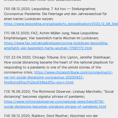
(10) 08.12.2020; Leopoldina; 7. Ad hoc — Stellungnahme;
Coronavirus-Pandemie: Die Feiertage und den Jahreswechsel für
einen harten Lockdown nutzen;
https://www.leopoldina.org/uploads/tx_leopublication/2020_12_08_Ste
(11) 08.12.2020; FAZ; Achim Müller-Jung; Neue Leopoldina-
Empfehlungen; Vier besinnlich-harte Wochen im Lockdown;
https://www.faz.net/aktuell/wissen/corona-lockdown-leopoldina-
empfiehlt-vier-besinnlich-harte-wochen-17091172.html
(12) 22.04.2020; Chicago Tribune; Eric Lipton, Jennifer Steinhauer;
How social distancing became the heart of the national playbook for
responding to a pandemic is one of the untold stories of the
coronavirus crisis;
https://www.chicagotribune.com/coronavirus/ct-
nw-nyt-social-distancing-coronavirus-20200422-
fmn6ottz65gz7h2bo634be3f5u-story.html
;
(13) 16.06.2020; The Richmond Observer; Lindsay Marchello; “Socal
distancing” becomes signatur phrase of pandemic;
https://www.richmondobserver.com/national-news/item/8730-
social-distancing-becomes-signature-phrase-of-pandemic.html
(14) 09.12.2020; Rubikon; Gerd Reuther; Abschied von der