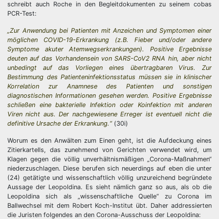
schreibt auch Roche in den Begleitdokumenten zu seinem cobas
PCR-Test:
„Zur Anwendung bei Patienten mit Anzeichen und Symptomen einer
möglichen COVID-19-Erkrankung (z.B. Fieber und/oder andere
Symptome akuter Atemwegserkrankungen). Positive Ergebnisse
deuten auf das Vorhandensein von SARS-CoV2 RNA hin, aber nicht
unbedingt auf das Vorliegen eines übertragbaren Virus. Zur
Bestimmung des Patienteninfektionsstatus müssen sie in klinischer
Korrelation zur Anamnese des Patienten und sonstigen
diagnostischen Informationen gesehen werden. Positive Ergebnisse
schließen eine bakterielle Infektion oder Koinfektion mit anderen
Viren nicht aus. Der nachgewiesene Erreger ist eventuell nicht die
definitive Ursache der Erkrankung.“
(30i)
Worum es den Anwälten zum Einen geht, ist die Aufdeckung eines
Zitierkartells, das zunehmend von Gerichten verwendet wird, um
Klagen gegen die völlig unverhältnismäßigen „Corona-Maßnahmen“
niederzuschlagen. Diese berufen sich neuerdings auf eben die unter
(24) getätigte und wissenschaftlich völlig unzureichend begründete
Aussage der Leopoldina. Es sieht nämlich ganz so aus, als ob die
Leopoldina sich als „wissenschaftliche Quelle“ zu Corona im
Ballwechsel mit dem Robert Koch-Institut übt. Daher addressierten
die Juristen folgendes an den Corona-Ausschuss der Leopoldina: