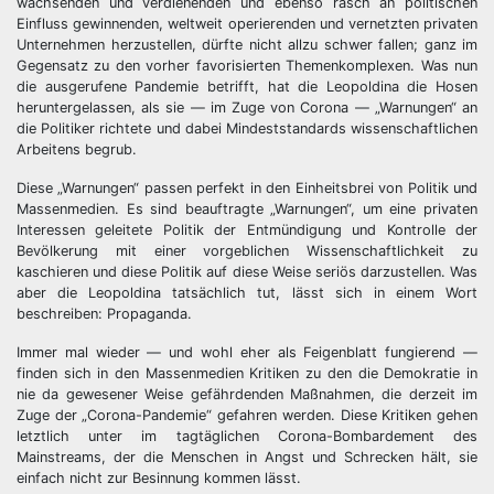
wachsenden und verdienenden und ebenso rasch an politischen
Einfluss gewinnenden, weltweit operierenden und vernetzten privaten
Unternehmen herzustellen, dürfte nicht allzu schwer fallen; ganz im
Gegensatz zu den vorher favorisierten Themenkomplexen. Was nun
die ausgerufene Pandemie betrifft, hat die Leopoldina die Hosen
heruntergelassen, als sie — im Zuge von Corona — „Warnungen“ an
die Politiker richtete und dabei Mindeststandards wissenschaftlichen
Arbeitens begrub.
Diese „Warnungen“ passen perfekt in den Einheitsbrei von Politik und
Massenmedien. Es sind beauftragte „Warnungen“, um eine privaten
Interessen geleitete Politik der Entmündigung und Kontrolle der
Bevölkerung mit einer vorgeblichen Wissenschaftlichkeit zu
kaschieren und diese Politik auf diese Weise seriös darzustellen. Was
aber die Leopoldina tatsächlich tut, lässt sich in einem Wort
beschreiben: Propaganda.
Immer mal wieder — und wohl eher als Feigenblatt fungierend —
finden sich in den Massenmedien Kritiken zu den die Demokratie in
nie da gewesener Weise gefährdenden Maßnahmen, die derzeit im
Zuge der „Corona-Pandemie“ gefahren werden. Diese Kritiken gehen
letztlich unter im tagtäglichen Corona-Bombardement des
Mainstreams, der die Menschen in Angst und Schrecken hält, sie
einfach nicht zur Besinnung kommen lässt.