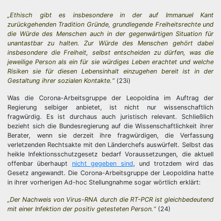
„Ethisch gibt es insbesondere in der auf Immanuel Kant
zurückgehenden Tradition Gründe, grundlegende Freiheitsrechte und
die Würde des Menschen auch in der gegenwärtigen Situation für
unantastbar zu halten. Zur Würde des Menschen gehört dabei
insbesondere die Freiheit, selbst entscheiden zu dürfen, was die
jeweilige Person als ein für sie würdiges Leben erachtet und welche
Risiken sie für diesen Lebensinhalt einzugehen bereit ist in der
Gestaltung ihrer sozialen Kontakte.“
(23i)
Was die Corona-Arbeitsgruppe der Leopoldina im Auftrag der
Regierung selbiger anbietet, ist nicht nur wissenschaftlich
fragwürdig. Es ist durchaus auch juristisch relevant. Schließlich
bezieht sich die Bundesregierung auf die Wissenschaftlichkeit ihrer
Berater, wenn sie derzeit ihre fragwürdigen, die Verfassung
verletzenden Rechtsakte mit den Länderchefs auswürfelt. Selbst das
heikle Infektionsschutzgesetz bedarf Voraussetzungen, die aktuell
offenbar überhaupt
nicht gegeben sind
, und trotzdem wird das
Gesetz angewandt. Die Corona-Arbeitsgruppe der Leopoldina hatte
in ihrer vorherigen Ad-hoc Stellungnahme sogar wörtlich erklärt:
„Der Nachweis von Virus-RNA durch die RT-PCR ist gleichbedeutend
mit einer Infektion der positiv getesteten Person.“
(24)