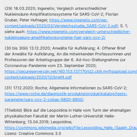
(29) 18.03.2020; Ingenetix; Vergleich unterschiedlicher
Nukleinsäure-Amplifikationssysteme für SARS-CoV-2; Florian
Gruber, Peter Hufnagel;
https://www.ingenetix.com/wp-
content/uploads/2020/03/Vergleichsstudie_SARS-CoV-2.pdf
; S. 1;
siehe auch:
https://www.ingenetix.com/vergleich-unterschiedlicher-
nukleinsaeure-amplifikationssysteme-fuer-sars-cov-2/
(30 bis 30iii) 13.12.2020; Anwälte für Aufklärung; 4. Offener Brief
der Anwälte für Aufklärung, An die mitwirkenden Professorinnen und
Professoren der Arbeitsgruppe der 6. Ad-hoc-Stellungnahme zur
Coronavirus-Pandemie vom 23. September 2020;
https://secureservercdn.net/160.153.137.170/lz2.cb9.myftpupload.com
content/uploads/2020/12/brief4.pdf
(31) 17.12.2020; Roche; Allgemeine Informationen zu SARS-CoV-2;
https://www.roche.de/diagnostik-produkte/produktkatalog/tests-
parameter/sars-cov-2-cobas-6800-8800/
(Titelbild) Blick auf die Leopoldina in Halle vom Turm der ehemaligen
physikalischen Fakultät der Martin-Luther-Universität Halle-
Wittenberg; 13.04.2019; Leopoldina;
https://commons.wikimedia.org/wiki/File:Leopoldina_Halle_(Saale)_Drau
Lizenz: Creative Commons 3.0