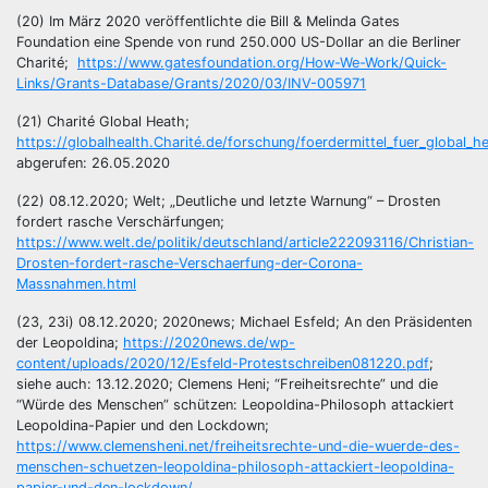
(20) Im März 2020 veröffentlichte die Bill & Melinda Gates
Foundation eine Spende von rund 250.000 US-Dollar an die Berliner
Charité;
https://www.gatesfoundation.org/How-We-Work/Quick-
Links/Grants-Database/Grants/2020/03/INV-005971
(21) Charité Global Heath;
https://globalhealth.Charité.de/forschung/foerdermittel_fuer_global_he
abgerufen: 26.05.2020
(22) 08.12.2020; Welt; „Deutliche und letzte Warnung“ – Drosten
fordert rasche Verschärfungen;
https://www.welt.de/politik/deutschland/article222093116/Christian-
Drosten-fordert-rasche-Verschaerfung-der-Corona-
Massnahmen.html
(23, 23i) 08.12.2020; 2020news; Michael Esfeld; An den Präsidenten
der Leopoldina;
https://2020news.de/wp-
content/uploads/2020/12/Esfeld-Protestschreiben081220.pdf
;
siehe auch: 13.12.2020; Clemens Heni; “Freiheitsrechte” und die
“Würde des Menschen” schützen: Leopoldina-Philosoph attackiert
Leopoldina-Papier und den Lockdown;
https://www.clemensheni.net/freiheitsrechte-und-die-wuerde-des-
menschen-schuetzen-leopoldina-philosoph-attackiert-leopoldina-
papier-und-den-lockdown/