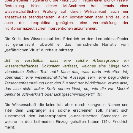
übertriebener Hygiene und die Pflicht zum Tragen einer Mund-Nasen-
Bedeckung. Keine dieser Maßnahmen hat jemals einer
wissenschaftlichen Prüfung auf deren Wirksamkeit auch nur
ansatzweise standgehalten. Allein Korrelationen aber sind es, die
auch der Leopoldina genügten, eine Verschärfung der
nichtpharmazeutischen Interventionen anzumahnen.
Die Kritik des Wissenschaftlers Friedrich an dem Leopoldina-Papier
ist geharnischt, obwohl er das herrschende Narrativ vom
„gefährlichen Virus“ durchaus mitträgt.
„Ist es vorstellbar, dass eine solche Arbeitsgruppe ein
wissenschaftliches Dokument verfasst, welches eine Länge
von
viereinhalb Seiten Text hat? Kann das, was darin enthalten ist,
überhaupt eine wissenschaftliche Aussage sein, eine begründete
Tatsachenfeststellung über den Zustand der Wirklichkeit, etwas also,
das sich nicht außer Kraft setzen lässt, so, wie die von Merkel
bemühte Schwerkraft oder Lichtgeschwindigkeit?“
(9i)
Die Wissenschaft die keine ist, aber durch klangvolle Namen und
Titel dem Empfänger als solche erscheinen soll, nähert sich
zunehmend den katastrophalen journalistischen Standards an,
welche in den Leitmedien Einzug gehalten haben (14). Friedrich
meint: