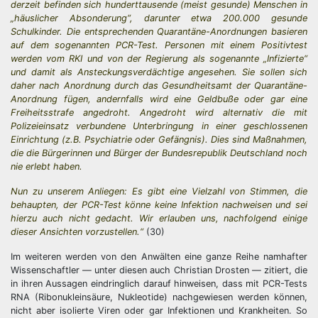
derzeit befinden sich hunderttausende (meist gesunde) Menschen in
„häuslicher Absonderung“, darunter etwa 200.000 gesunde
Schulkinder. Die entsprechenden Quarantäne-Anordnungen basieren
auf dem sogenannten PCR-Test. Personen mit einem Positivtest
werden vom RKI und von der Regierung als sogenannte „Infizierte“
und damit als Ansteckungsverdächtige angesehen. Sie sollen sich
daher nach Anordnung durch das Gesundheitsamt der Quarantäne-
Anordnung fügen, andernfalls wird eine Geldbuße oder gar eine
Freiheitsstrafe angedroht. Angedroht wird alternativ die mit
Polizeieinsatz verbundene Unterbringung in einer geschlossenen
Einrichtung (z.B. Psychiatrie oder Gefängnis). Dies sind Maßnahmen,
die die Bürgerinnen und Bürger der Bundesrepublik Deutschland noch
nie erlebt haben.
Nun zu unserem Anliegen: Es gibt eine Vielzahl von Stimmen, die
behaupten, der PCR-Test könne keine Infektion nachweisen und sei
hierzu auch nicht gedacht. Wir erlauben uns, nachfolgend einige
dieser Ansichten vorzustellen.“
(30)
Im weiteren werden von den Anwälten eine ganze Reihe namhafter
Wissenschaftler — unter diesen auch Christian Drosten — zitiert, die
in ihren Aussagen eindringlich darauf hinweisen, dass mit PCR-Tests
RNA (Ribonukleinsäure, Nukleotide) nachgewiesen werden können,
nicht aber isolierte Viren oder gar Infektionen und Krankheiten. So