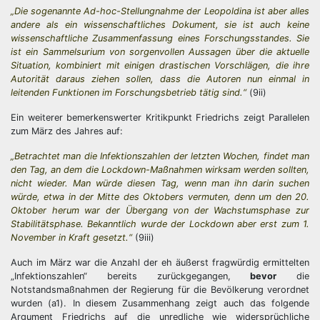
„Die sogenannte Ad-hoc-Stellungnahme der Leopoldina ist aber alles
andere als ein wissenschaftliches Dokument, sie ist auch keine
wissenschaftliche Zusammenfassung eines Forschungsstandes. Sie
ist ein Sammelsurium von sorgenvollen Aussagen über die aktuelle
Situation, kombiniert mit einigen drastischen Vorschlägen, die ihre
Autorität daraus ziehen sollen, dass die Autoren nun einmal in
leitenden Funktionen im Forschungsbetrieb tätig sind.“
(9ii)
Ein weiterer bemerkenswerter Kritikpunkt Friedrichs zeigt Parallelen
zum März des Jahres auf:
„Betrachtet man die Infektionszahlen der letzten Wochen, findet man
den Tag, an dem die Lockdown-Maßnahmen wirksam werden sollten,
nicht wieder. Man würde diesen Tag, wenn man ihn darin suchen
würde, etwa in der Mitte des Oktobers vermuten, denn um den 20.
Oktober herum war der Übergang von der Wachstumsphase zur
Stabilitätsphase. Bekanntlich wurde der Lockdown aber erst zum 1.
November in Kraft gesetzt.“
(9iii)
Auch im März war die Anzahl der eh äußerst fragwürdig ermittelten
„Infektionszahlen“ bereits zurückgegangen,
bevor
die
Notstandsmaßnahmen der Regierung für die Bevölkerung verordnet
wurden (a1). In diesem Zusammenhang zeigt auch das folgende
Argument Friedrichs auf die unredliche wie widersprüchliche