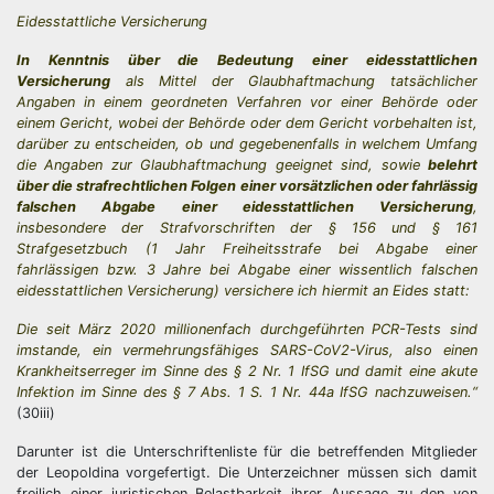
Eidesstattliche Versicherung
In Kenntnis über die Bedeutung einer eidesstattlichen
Versicherung
als Mittel der Glaubhaftmachung tatsächlicher
Angaben in einem geordneten Verfahren vor einer Behörde oder
einem Gericht, wobei der Behörde oder dem Gericht vorbehalten ist,
darüber zu entscheiden, ob und gegebenenfalls in welchem Umfang
die Angaben zur Glaubhaftmachung geeignet sind, sowie
belehrt
über die strafrechtlichen Folgen einer vorsätzlichen oder fahrlässig
falschen Abgabe einer eidesstattlichen Versicherung
,
insbesondere der Strafvorschriften der § 156 und § 161
Strafgesetzbuch (1 Jahr Freiheitsstrafe bei Abgabe einer
fahrlässigen bzw. 3 Jahre bei Abgabe einer wissentlich falschen
eidesstattlichen Versicherung) versichere ich hiermit an Eides statt:
Die seit März 2020 millionenfach durchgeführten PCR-Tests sind
imstande, ein vermehrungsfähiges SARS-CoV2-Virus, also einen
Krankheitserreger im Sinne des § 2 Nr. 1 IfSG und damit eine akute
Infektion im Sinne des § 7 Abs. 1 S. 1 Nr. 44a IfSG nachzuweisen.“
(30iii)
Darunter ist die Unterschriftenliste für die betreffenden Mitglieder
der Leopoldina vorgefertigt. Die Unterzeichner müssen sich damit
freilich einer juristischen Belastbarkeit ihrer Aussage zu den von