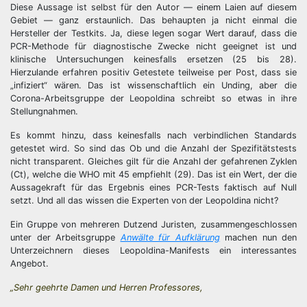
Diese Aussage ist selbst für den Autor — einem Laien auf diesem
Gebiet — ganz erstaunlich. Das behaupten ja nicht einmal die
Hersteller der Testkits. Ja, diese legen sogar Wert darauf, dass die
PCR-Methode für diagnostische Zwecke nicht geeignet ist und
klinische Untersuchungen keinesfalls ersetzen (25 bis 28).
Hierzulande erfahren positiv Getestete teilweise per Post, dass sie
„infiziert“ wären. Das ist wissenschaftlich ein Unding, aber die
Corona-Arbeitsgruppe der Leopoldina schreibt so etwas in ihre
Stellungnahmen.
Es kommt hinzu, dass keinesfalls nach verbindlichen Standards
getestet wird. So sind das Ob und die Anzahl der Spezifitätstests
nicht transparent. Gleiches gilt für die Anzahl der gefahrenen Zyklen
(Ct), welche die WHO mit 45 empfiehlt (29). Das ist ein Wert, der die
Aussagekraft für das Ergebnis eines PCR-Tests faktisch auf Null
setzt. Und all das wissen die Experten von der Leopoldina nicht?
Ein Gruppe von mehreren Dutzend Juristen, zusammengeschlossen
unter der Arbeitsgruppe
Anwälte für Aufklärung
machen nun den
Unterzeichnern dieses Leopoldina-Manifests ein interessantes
Angebot.
„Sehr geehrte Damen und Herren Professores,