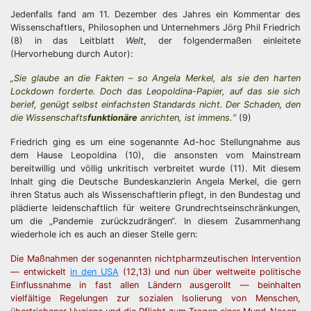
Jedenfalls fand am 11. Dezember des Jahres ein Kommentar des
Wissenschaftlers, Philosophen und Unternehmers Jörg Phil Friedrich
(8) in das Leitblatt
Welt
, der folgendermaßen einleitete
(Hervorhebung durch Autor):
„Sie glaube an die Fakten – so Angela Merkel, als sie den harten
Lockdown forderte. Doch das Leopoldina-Papier, auf das sie sich
berief, genügt selbst einfachsten Standards nicht. Der Schaden, den
die Wissenschafts
funktionäre
anrichten, ist immens.“
(9)
Friedrich ging es um eine sogenannte Ad-hoc Stellungnahme aus
dem Hause Leopoldina (10), die ansonsten vom Mainstream
bereitwillig und völlig unkritisch verbreitet wurde (11). Mit diesem
Inhalt ging die Deutsche Bundeskanzlerin Angela Merkel, die gern
ihren Status auch als Wissenschaftlerin pflegt, in den Bundestag und
plädierte leidenschaftlich für weitere Grundrechtseinschränkungen,
um die „Pandemie zurückzudrängen“. In diesem Zusammenhang
wiederhole ich es auch an dieser Stelle gern:
Die Maßnahmen der sogenannten nichtpharmzeutischen Intervention
— entwickelt
in den USA
(12,13) und nun über weltweite politische
Einflussnahme in fast allen Ländern ausgerollt — beinhalten
vielfältige Regelungen zur sozialen Isolierung von Menschen,