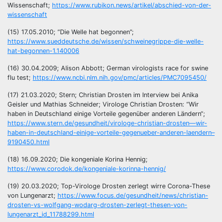
Wissenschaft;
https://www.rubikon.news/artikel/abschied-von-der-
wissenschaft
(15) 17.05.2010; “Die Welle hat begonnen”;
https://www.sueddeutsche.de/wissen/schweinegrippe-die-welle-
hat-begonnen-1.140006
(16) 30.04.2009; Alison Abbott; German virologists race for swine
flu test;
https://www.ncbi.nlm.nih.gov/pmc/articles/PMC7095450/
(17) 21.03.2020; Stern; Christian Drosten im Interview bei Anika
Geisler und Mathias Schneider; Virologe Christian Drosten: “Wir
haben in Deutschland einige Vorteile gegenüber anderen Ländern“;
https://www.stern.de/gesundheit/virologe-christian-drosten—wir-
haben-in-deutschland-einige-vorteile-gegenueber-anderen-laendern–
9190450.html
(18) 16.09.2020; Die kongeniale Korina Hennig;
https://www.corodok.de/kongeniale-korinna-hennig/
(19) 20.03.2020; Top-Virologe Drosten zerlegt wirre Corona-These
von Lungenarzt;
https://www.focus.de/gesundheit/news/christian-
drosten-vs-wolfgang-wodarg-drosten-zerlegt-thesen-von-
lungenarzt_id_11788299.html