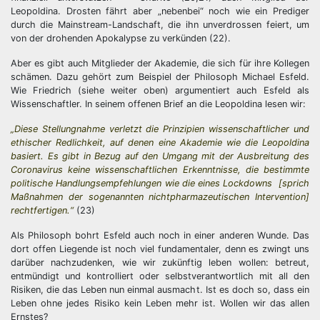
Leopoldina. Drosten fährt aber „nebenbei“ noch wie ein Prediger
durch die Mainstream-Landschaft, die ihn unverdrossen feiert, um
von der drohenden Apokalypse zu verkünden (22).
Aber es gibt auch Mitglieder der Akademie, die sich für ihre Kollegen
schämen. Dazu gehört zum Beispiel der Philosoph Michael Esfeld.
Wie Friedrich (siehe weiter oben) argumentiert auch Esfeld als
Wissenschaftler. In seinem offenen Brief an die Leopoldina lesen wir:
„Diese Stellungnahme verletzt die Prinzipien wissenschaftlicher und
ethischer Redlichkeit, auf denen eine Akademie wie die Leopoldina
basiert. Es gibt in Bezug auf den Umgang mit der Ausbreitung des
Coronavirus keine wissenschaftlichen Erkenntnisse, die bestimmte
politische Handlungsempfehlungen wie die eines Lockdowns [sprich
Maßnahmen der sogenannten nichtpharmazeutischen Intervention]
rechtfertigen.“
(23)
Als Philosoph bohrt Esfeld auch noch in einer anderen Wunde. Das
dort offen Liegende ist noch viel fundamentaler, denn es zwingt uns
darüber nachzudenken, wie wir zukünftig leben wollen: betreut,
entmündigt und kontrolliert oder selbstverantwortlich mit all den
Risiken, die das Leben nun einmal ausmacht. Ist es doch so, dass ein
Leben ohne jedes Risiko kein Leben mehr ist. Wollen wir das allen
Ernstes?