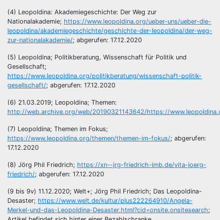
(4) Leopoldina: Akademiegeschichte: Der Weg zur
Nationalakademie;
https://www.leopoldina.org/ueber-uns/ueber-die-
leopoldina/akademiegeschichte/geschichte-der-leopoldina/der-weg-
zur-nationalakademie/
; abgerufen: 17.12.2020
(5) Leopoldina; Politikberatung, Wissenschaft für Politik und
Gesellschaft;
https://www.leopoldina.org/politikberatung/wissenschaft-politik-
gesellschaft/
; abgerufen: 17.12.2020
(6) 21.03.2019; Leopoldina; Themen:
http://web.archive.org/web/20190321143642/https://www.leopoldina.
(7) Leopoldina; Themen im Fokus;
https://www.leopoldina.org/themen/themen-im-fokus/
; abgerufen:
17.12.2020
(8) Jörg Phil Friedrich;
https://xn--jrg-friedrich-imb.de/vita-joerg-
friedrich/
; abgerufen: 17.12.2020
(9 bis 9v) 11.12.2020; Welt+; Jörg Phil Friedrich; Das Leopoldina-
Desaster;
https://www.welt.de/kultur/plus222264910/Angela-
Merkel-und-das-Leopoldina-Desaster.html?cid=onsite.onsitesearch
;
Artikel befindet sich hinter einer Bezahlschranke