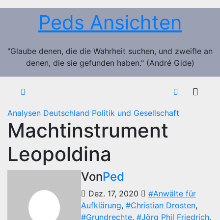
Zum
Peds Ansichten
Inhalt
springen
"Glaube denen, die die Wahrheit suchen, und zweifle an
denen, die sie gefunden haben." (André Gide)
Analysen
Deutschland
Politik und Gesellschaft
Machtinstrument
Leopoldina
Von
Ped
Dez. 17, 2020
#Anwälte für
Aufklärung
,
#Christian Drosten
,
#Grundrechte
,
#Jörg Phil Friedrich
,