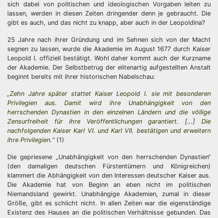
sich dabei von politischen und ideologischen Vorgaben leiten zu
lassen, werden in diesen Zeiten dringender denn je gebraucht. Die
gibt es auch, und das nicht zu knapp, aber auch in der Leopoldina?
25 Jahre nach ihrer Gründung und im Sehnen sich von der Macht
segnen zu lassen, wurde die Akademie im August 1677 durch Kaiser
Leopold I. offiziell bestätigt. Wohl daher kommt auch der Kurzname
der Akademie. Der Selbstbetrug der elitenartig aufgestellten Anstalt
beginnt bereits mit ihrer historischen Nabelschau:
„Zehn Jahre später stattet Kaiser Leopold I. sie mit besonderen
Privilegien aus. Damit wird ihre Unabhängigkeit von den
herrschenden Dynastien in den einzelnen Ländern und die völlige
Zensurfreiheit für ihre Veröffentlichungen garantiert. […] Die
nachfolgenden Kaiser Karl VI. und Karl VII. bestätigen und erweitern
ihre Privilegien.“
(1)
Die gepriesene „Unabhängigkeit von den herrschenden Dynastien“
(den damaligen deutschen Fürstentümern und Königreichen)
klammert die Abhängigkeit von den Interessen deutscher Kaiser aus.
Die Akademie hat von Beginn an eben nicht im politischen
Niemandsland gewirkt. Unabhängige Akademien, zumal in dieser
Größe, gibt es schlicht nicht. In allen Zeiten war die eigenständige
Existenz des Hauses an die politischen Verhältnisse gebunden. Das