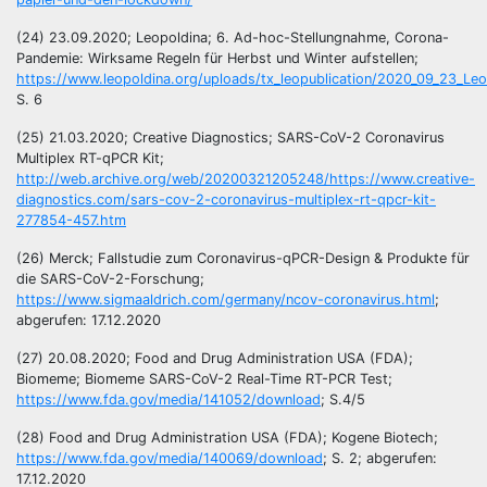
(24) 23.09.2020; Leopoldina; 6. Ad-hoc-Stellungnahme, Corona-
Pandemie: Wirksame Regeln für Herbst und Winter aufstellen;
https://www.leopoldina.org/uploads/tx_leopublication/2020_09_23_Le
S. 6
(25) 21.03.2020; Creative Diagnostics; SARS-CoV-2 Coronavirus
Multiplex RT-qPCR Kit;
http://web.archive.org/web/20200321205248/https://www.creative-
diagnostics.com/sars-cov-2-coronavirus-multiplex-rt-qpcr-kit-
277854-457.htm
(26) Merck; Fallstudie zum Coronavirus-qPCR-Design & Produkte für
die SARS-CoV-2-Forschung;
https://www.sigmaaldrich.com/germany/ncov-coronavirus.html
;
abgerufen: 17.12.2020
(27) 20.08.2020; Food and Drug Administration USA (FDA);
Biomeme; Biomeme SARS-CoV-2 Real-Time RT-PCR Test;
https://www.fda.gov/media/141052/download
; S.4/5
(28) Food and Drug Administration USA (FDA); Kogene Biotech;
https://www.fda.gov/media/140069/download
; S. 2; abgerufen:
17.12.2020