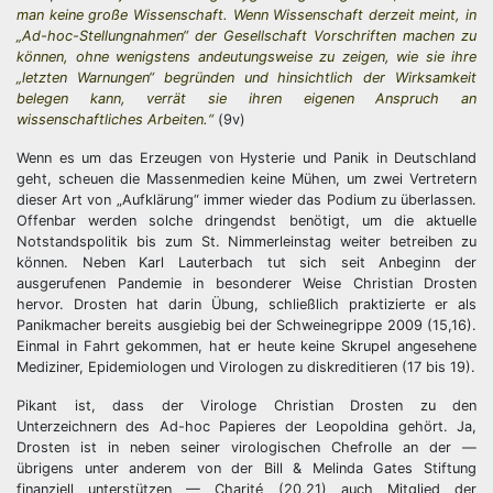
man keine große Wissenschaft. Wenn Wissenschaft derzeit meint, in
„Ad-hoc-Stellungnahmen“ der Gesellschaft Vorschriften machen zu
können, ohne wenigstens andeutungsweise zu zeigen, wie sie ihre
„letzten Warnungen“ begründen und hinsichtlich der Wirksamkeit
belegen kann, verrät sie ihren eigenen Anspruch an
wissenschaftliches Arbeiten.“
(9v)
Wenn es um das Erzeugen von Hysterie und Panik in Deutschland
geht, scheuen die Massenmedien keine Mühen, um zwei Vertretern
dieser Art von „Aufklärung“ immer wieder das Podium zu überlassen.
Offenbar werden solche dringendst benötigt, um die aktuelle
Notstandspolitik bis zum St. Nimmerleinstag weiter betreiben zu
können. Neben Karl Lauterbach tut sich seit Anbeginn der
ausgerufenen Pandemie in besonderer Weise Christian Drosten
hervor. Drosten hat darin Übung, schließlich praktizierte er als
Panikmacher bereits ausgiebig bei der Schweinegrippe 2009 (15,16).
Einmal in Fahrt gekommen, hat er heute keine Skrupel angesehene
Mediziner, Epidemiologen und Virologen zu diskreditieren (17 bis 19).
Pikant ist, dass der Virologe Christian Drosten zu den
Unterzeichnern des Ad-hoc Papieres der Leopoldina gehört. Ja,
Drosten ist in neben seiner virologischen Chefrolle an der —
übrigens unter anderem von der Bill & Melinda Gates Stiftung
finanziell unterstützen — Charité (20,21) auch Mitglied der