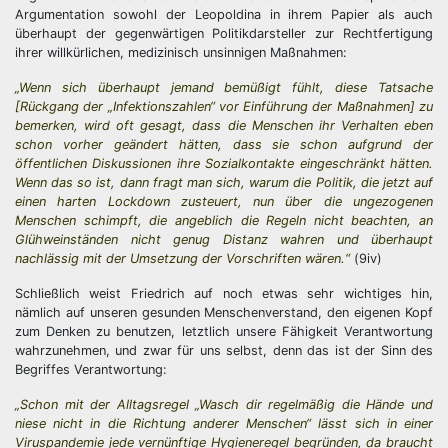
Argumentation sowohl der Leopoldina in ihrem Papier als auch
überhaupt der gegenwärtigen Politikdarsteller zur Rechtfertigung
ihrer willkürlichen, medizinisch unsinnigen Maßnahmen:
„Wenn sich überhaupt jemand bemüßigt fühlt, diese Tatsache
[Rückgang der „Infektionszahlen“ vor Einführung der Maßnahmen] zu
bemerken, wird oft gesagt, dass die Menschen ihr Verhalten eben
schon vorher geändert hätten, dass sie schon aufgrund der
öffentlichen Diskussionen ihre Sozialkontakte eingeschränkt hätten.
Wenn das so ist, dann fragt man sich, warum die Politik, die jetzt auf
einen harten Lockdown zusteuert, nun über die ungezogenen
Menschen schimpft, die angeblich die Regeln nicht beachten, an
Glühweinständen nicht genug Distanz wahren und überhaupt
nachlässig mit der Umsetzung der Vorschriften wären.“
(9iv)
Schließlich weist Friedrich auf noch etwas sehr wichtiges hin,
nämlich auf unseren gesunden Menschenverstand, den eigenen Kopf
zum Denken zu benutzen, letztlich unsere Fähigkeit Verantwortung
wahrzunehmen, und zwar für uns selbst, denn das ist der Sinn des
Begriffes Verantwortung:
„Schon mit der Alltagsregel „Wasch dir regelmäßig die Hände und
niese nicht in die Richtung anderer Menschen“ lässt sich in einer
Viruspandemie jede vernünftige Hygieneregel begründen, da braucht