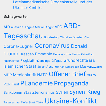
Lateinamerikanische Drogenkartelle und der
Ukraine-Konflikt
Schlagwörter
ARD-
AfD
ARD
al-Qaida
Angela Merkel
Angst
Tagesschau
Bundestag
Christian Drosten
CIA
Coronavirus
Donald
Corona-Lügner
Trump
Empathie
Dresden
Europäische Union
False Flag
Grundrechte
Flugblatt
Giftgas
Idlib
Faschismus
Flüchtlinge
Islamischer Staat
Maskenzwang
Julian Assange
Karl Lauterbach
Offener Brief
Medienkritik
NATO
MDR
OPCW
PLandemie
Propaganda
PCR-Test
Syrien-Krieg
Syrien
Staatsterrorismus
Sanktionen
Ukraine-Konflikt
Tagesschau
Tiefer Staat
Türkei