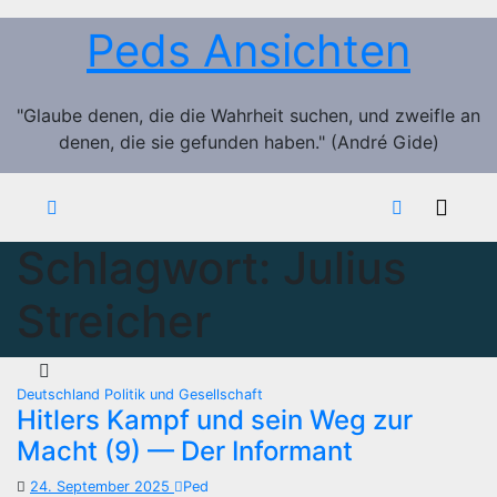
Zum
Peds Ansichten
Inhalt
springen
"Glaube denen, die die Wahrheit suchen, und zweifle an
denen, die sie gefunden haben." (André Gide)
Schlagwort:
Julius
Streicher
Deutschland
Politik und Gesellschaft
Hitlers Kampf und sein Weg zur
Macht (9) — Der Informant
24. September 2025
Ped