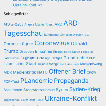
Ukraine-Konflikt
Schlagwörter
ARD-
AfD
ARD
al-Qaida
Angela Merkel
Angst
Tagesschau
Bundestag
Christian Drosten
CIA
Coronavirus
Donald
Corona-Lügner
Trump
Empathie
Dresden
Europäische Union
False Flag
Grundrechte
Flugblatt
Giftgas
Idlib
Faschismus
Flüchtlinge
Islamischer Staat
Maskenzwang
Julian Assange
Karl Lauterbach
Offener Brief
Medienkritik
NATO
MDR
OPCW
PLandemie
Propaganda
PCR-Test
Syrien-Krieg
Syrien
Staatsterrorismus
Sanktionen
Ukraine-Konflikt
Tagesschau
Tiefer Staat
Türkei