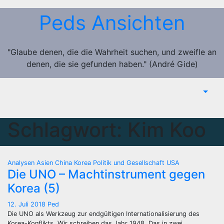
Zum
Peds Ansichten
Inhalt
springen
"Glaube denen, die die Wahrheit suchen, und zweifle an
denen, die sie gefunden haben." (André Gide)
Schlagwort:
Kim Koo
Analysen
Asien
China
Korea
Politik und Gesellschaft
USA
Die UNO – Machtinstrument gegen
Korea (5)
12. Juli 2018
Ped
Die UNO als Werkzeug zur endgültigen Internationalisierung des
Korea-Konflikts. Wir schreiben das Jahr 1948. Das in zwei