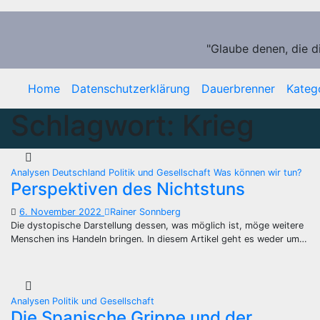
Zum
Inhalt
springen
"Glaube denen, die d
Home
Datenschutzerklärung
Dauerbrenner
Kateg
Schlagwort:
Krieg
Analysen
Deutschland
Politik und Gesellschaft
Was können wir tun?
Perspektiven des Nichtstuns
6. November 2022
Rainer Sonnberg
Die dystopische Darstellung dessen, was möglich ist, möge weitere
Menschen ins Handeln bringen. In diesem Artikel geht es weder um…
Analysen
Politik und Gesellschaft
Die Spanische Grippe und der