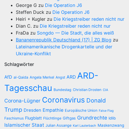
George G
zu
Die Operation J6
Steffen Duck
zu
Die Operation J6
Heiri + Kugler
zu
Die Kriegstreiber reden nicht nur
Dian C.
zu
Die Kriegstreiber reden nicht nur
FraDa
zu
Songdo — Die Stadt, die alles weiß
Bananenrepublik Deutschland (17) | ZG Blog
zu
Lateinamerikanische Drogenkartelle und der
Ukraine-Konflikt
Schlagwörter
ARD-
AfD
ARD
al-Qaida
Angela Merkel
Angst
Tagesschau
Bundestag
Christian Drosten
CIA
Coronavirus
Donald
Corona-Lügner
Trump
Empathie
Dresden
Europäische Union
False Flag
Grundrechte
Flugblatt
Giftgas
Idlib
Faschismus
Flüchtlinge
Islamischer Staat
Maskenzwang
Julian Assange
Karl Lauterbach