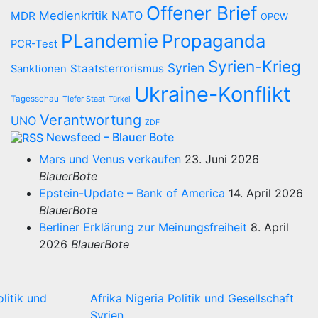
Offener Brief
Medienkritik
NATO
MDR
OPCW
PLandemie
Propaganda
PCR-Test
Syrien-Krieg
Syrien
Staatsterrorismus
Sanktionen
Ukraine-Konflikt
Tagesschau
Tiefer Staat
Türkei
Verantwortung
UNO
ZDF
Newsfeed – Blauer Bote
Mars und Venus verkaufen
23. Juni 2026
BlauerBote
Epstein-Update – Bank of America
14. April 2026
BlauerBote
Berliner Erklärung zur Meinungsfreiheit
8. April
2026
BlauerBote
olitik und
Afrika
Nigeria
Politik und Gesellschaft
Syrien