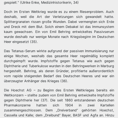
gespielt.
“ (Ulrike Enke, Medizinhistorikerin, 34)
Doch im Ersten Weltkrieg wurde es zu einem Riesenproblem. Auch
deshalb, weil die Art der Verletzungen sich gewandelt hatte.
Splittergranaten rissen große Wunden. Dabei vermengten sich Erde
und Dreck mit dem Blut. Solch einem Debakel ist das Immunsystem
kaum gewachsen. Ein von Emil Behring entwickeltes Passivserum
wurde deshalb nur wenige Monate nach Kriegsbeginn im Deutschen
Heer eingesetzt (35).
Das Tetanus-Serum wirkte aufgrund der passiven Immunisierung nur
einige Wochen, weshalb das gesamte Heer regelmäßig komplett
durchgeimpft wurde. Impfstoffe gegen Tetanus wie auch gegen
Diphtherie und Tuberkulose wurden in den Behringwerken in Marburg
hergestellt. Behring, als deren Gründer, profitierte außerordentlich
vom rapide steigenden Bedarf des Deutschen Heeres und war ein
überzeugter Anhänger des Krieges (36).
Die Hoechst AG – zu Beginn des Ersten Weltkrieges bereits ein
Weltkonzern – stellte zudem von Emil Behring entwickelte Impfstoffe
gegen Diphtherie her (37). Die seit 1860 entstandenen deutschen
Pharmakonzerne hatten sich 1904 in zwei Kartellen
zusammengeschlossen. Dem „Dreiverband“ gehörten Hoechst,
Cassella und Kalle; dem „Dreibund“ Bayer, BASF und Agfa an. Hinzu