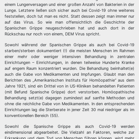
einem Lungenversagen und einer großen Anzahl von Bakterien in der
Lunge. Letztere ließen sich sicher auch bei Covid-19 ohne weiteres
feststellen, doch tut man es nicht. Statt dessen zeigt man immer nur
auf das Virus. So wie man offensichtlich die Geschichte der
Spanischen Grippe neugeschrieben hat und auch dort in der
Rückschau nur noch von einem, DEM Virus spricht.
Sowohl während der Spanischen Grippe als auch bei Covid-19
starben/sterben dokumentiert (!) die meisten Menschen im Rahmen
einer mehr oder weniger intensiven Behandlung in zentralen
Einrichtungen – Einrichtungen, in denen teilweise Hunderte Kranke
auf engem Raum konzentriert wurden. Die Behandlung beinhaltet(e)
auch die Gabe von Medikamenten und Impfungen. Glaubt man den
Berichten des „Amerikanischen Instituts für Homöopathie“ aus dem
Jahre 1921, sind ein Drittel von in US-Kliniken behandelten Patienten
(mit Befund Spanische Grippe) dort verstorben. Homöopathische
Behandlung setzt(e) dagegen zumindest auf sanfte Methoden und
ohne die reichliche Gabe von Medikamenten. In den entsprechenden
Einrichtungen lag die Sterberate in jener Zeit 30 mal niedriger als im
konventionellen Bereich (55).
Sowohl die Spanische Grippe als auch Covid-19 werden
eindimensional abgearbeitet. Die Vielzahl an Faktoren, welche zur
Erkrankung und dem Tod von Menschen führen können, wird mehr