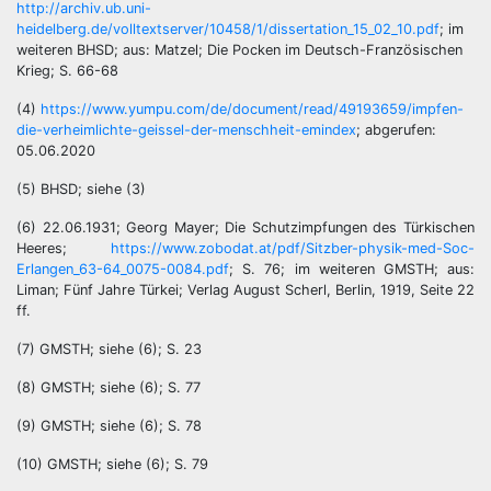
http://archiv.ub.uni-
heidelberg.de/volltextserver/10458/1/dissertation_15_02_10.pdf
; im
weiteren BHSD; aus: Matzel; Die Pocken im Deutsch-Französischen
Krieg; S. 66-68
(4)
https://www.yumpu.com/de/document/read/49193659/impfen-
die-verheimlichte-geissel-der-menschheit-emindex
; abgerufen:
05.06.2020
(5) BHSD; siehe (3)
(6) 22.06.1931; Georg Mayer; Die Schutzimpfungen des Türkischen
Heeres;
https://www.zobodat.at/pdf/Sitzber-physik-med-Soc-
Erlangen_63-64_0075-0084.pdf
; S. 76; im weiteren GMSTH; aus:
Liman; Fünf Jahre Türkei; Verlag August Scherl, Berlin, 1919, Seite 22
ff.
(7) GMSTH; siehe (6); S. 23
(8) GMSTH; siehe (6); S. 77
(9) GMSTH; siehe (6); S. 78
(10) GMSTH; siehe (6); S. 79