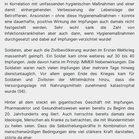
in Korrelation mit umfassenden hygienischen Maßnahmen und einer
damit einhergehenden Verbesserung der Lebenslage der
Betroffenen. Ansonsten – ohne diese Hygienemaßnahmen – konnte
eine dauerhafte, positive Wirkung der Impfungen auch damals nicht
festgestellt werden. Sehr wohl sank die Zahl von
Infektionskrankheiten aber auch dann, wenn Hygienemaßnahmen
durchgesetzt und dabei auf Impfungen verzichtet wurde!
Soldaten, aber auch die Zivilbevölkerung wurden im Ersten Weltkrieg
massenhaft geimpft. Ein Soldat kam ohne weiteres auf 30 bis 40
Impfungen. Jede davon hatte im Prinzip IMMER Nebenwirkungen. Die
Soldaten waren nach vielen Impfungen über mehrere Tage hinweg
dienstuntauglich. Vor allem gegen Ende des Krieges kam für
Soldaten und Zivilisten der Mittelmächte hinzu, dass die
Versorgungslage mit Nahrungsmitteln zunehmend katastrophal
wurde (56).
Hinter all dem steckt ein gigantisches Geschäft mit Impfungen.
Pharmasektor und Gesundheitswesen waren bereits zu Beginn des
20. Jahrhunderts eng liiert. Auch herrschte bereits damals eine
Ideologie, Menschen als Kranke zu betrachten, die mit Wundermitteln
zu heilen seien. Dass die Selbstheilungskräfte in Kombination mit
menschenwürdigen Bedingungen eine viel stärkere Kraft darstellen,
störte da eher.