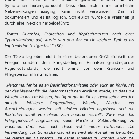
Symptomen herumgepfuscht. Dass dies nicht ohne erhebliche
Nebenwirkungen ausging, kann nicht verwundern. Das ist
dokumentiert und es ist logisch. Schließlich wurde die Krankheit ja
durch eine Injektion herbeigeführt:
„
Traten Durchfall, Erbrechen und Kopfschmerzen nach einer
Typhusimpfung auf, wurde von den Ärzten ein leichter Typhus als
Impfreaktion festgestellt.
“ (50)
Die Tücke lag eben nicht in einer besonderen Gefährlichkeit der
Erreger, sondern dem kriegsbedingten Einreißen grundlegender
Hygienestandards, die nicht einmal vor dem Kranken- und
Pflegepersonal haltmachten:
„
Manchmal fehlte es an Desinfektionsmitteln oder auch an Kohle, mit
der das Wasser für die Waschmaschinen erwärmt wurde, so dass die
Wäsche in kaltem Wasser, häufig sogar im Fluss, gewaschen werden
musste. Infizierte Gegenstände, Wäsche, Wunden und
Ausscheidungen wurden mit bloßen Händen angefasst und die
Bakterien damit von einem zum anderen verteilt. Zwar war das
Pflegepersonal angewiesen, seine Hände in Sublimatlösung zu
waschen, doch war auch diese nicht immer vorhanden. Die
Verwendung von Schutzhandschuhen wird als Ausnahme berichtet.
Sie galten als zu sperrig, um damit arbeiten zu können. Auch bei