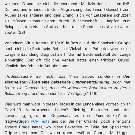
welchem Grundsatz sich die anerkannte Medizin damals leiten ließ.
Der bestand in einer strikten Abgrenzung des Innen (Mensch) zum
Außen (alles andere) und dem Drang, sich vor Letzterem schützen
zu müssen (Immunisieren durch Wissenschaft – Impfen zum
Beispiel). Ihren viralen Status erhielt diese Pandemie erst viele Jahre
später (28).
Von einem Virus konnte 1918/19 in Bezug auf die Spanische Grippe
noch nicht die Rede sein. Bei einer Vielzahl der Patienten wurde eine
Lungenentzündung diagnostiziert, die mit Bakterienbefall der Lunge
einherging. Der oft tödliche Verlauf hatte einen triftigen Grund,
nämlich das fehlende Antibiotikum:
„
Todesursache war nicht das Virus selber, sondern
in den
allermeisten Fällen eine bakterielle Lungenentzündung
. Auch hier
fehlte ein Gegenmittel, denn ein wirksames Antibiotikum zu deren
Bekämpfung stand noch nicht zur Verfügung.
“ (29)
Was wird man wohl in diesen Tagen in der Lunge eines vorgeblich an
Covid-19 Verstorbenen finden? Richtig, Bakterien und das
zuverlässig, ganz im Gegensatz zu den „Fundstücken“ des
fragwürdigen
PCR-Tests
aus der Berliner Charité. Doch eine ganz
andere Frage lautet, wo diese Bakterien im Falle der Spanischen
Grippe herkamen. Der weiter oben erwähnte Charles M. Higgins