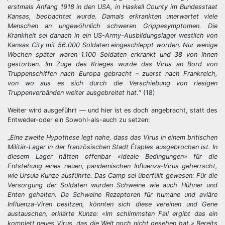
erstmals Anfang 1918 in den USA, in Haskell County im Bundesstaat
Kansas, beobachtet wurde. Damals erkrankten unerwartet viele
Menschen an ungewöhnlich schweren Grippesymptomen. Die
Krankheit sei danach in ein US-Army-Ausbildungslager westlich von
Kansas City mit 56.000 Soldaten eingeschleppt worden. Nur wenige
Wochen später waren 1.100 Soldaten erkrankt und 38 von ihnen
gestorben. Im Zuge des Krieges wurde das Virus an Bord von
Truppenschiffen nach Europa gebracht – zuerst nach Frankreich,
von wo aus es sich durch die Verschiebung von riesigen
Truppenverbänden weiter ausgebreitet hat.
“ (18)
Weiter wird ausgeführt — und hier ist es doch angebracht, statt des
Entweder-oder ein Sowohl-als-auch zu setzen:
„
Eine zweite Hypothese legt nahe, dass das Virus in einem britischen
Militär-Lager in der französischen Stadt Étaples ausgebrochen ist. In
diesem Lager hätten offenbar «ideale Bedingungen» für die
Entstehung eines neuen, pandemischen Influenza-Virus geherrscht,
wie Ursula Kunze ausführte. Das Camp sei überfüllt gewesen: Für die
Versorgung der Soldaten wurden Schweine wie auch Hühner und
Enten gehalten. Da Schweine Rezeptoren für humane und aviäre
Influenza-Viren besitzen, könnten sich diese vereinen und Gene
austauschen, erklärte Kunze: «Im schlimmsten Fall ergibt das ein
komplett neues Virus, das die Welt noch nicht gesehen hat.» Bereits