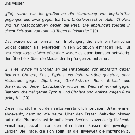
uns wissen:
„
[Es] wurde nun im großen an die Herstellung von Impfstoffen
gegangen und zwar gegen Blattern, Unterleibstyphus, Ruhr, Cholera
und für Mesopotamien gegen die Pest. Die Impfungen folgten in
einem Zeitraum von rund 10 Tagen aufeinander.
“ (9)
Das waren schon einmal fünf Impfungen, die sich ein türkischer
Soldat danach als „Maßregel“ in sein Soldbuch eintragen ließ. Für
neu eingezogene Wehrpflichtige wurde es dann langsam schwierig,
den Überblick über die Masse der Impfungen zu behalten:
„
[…] es wurde im Großen an die Herstellung von Impfstoff gegen
Blattern, Cholera, Pest, Typhus und Ruhr vorrätig gehalten, dann
Heilserum gegen Diphtherie, Genickstarre, Ruhr, Rotlauf und
Starrkrampf. Jeder Einrückende wurde im Wechsel einmal gegen
Blattern, dreimal gegen Typhus und Cholera und dreimal gegen Ruhr
geimpft“
(10)
Diese Impfstoffe wurden selbstverständlich privaten Unternehmen
abgekauft, ganz so wie heute. Über den Ersten Weltkrieg hinweg
hatte die Pharmaindustrie auf dieser Schiene zuverlässig fließende
Einnahmen, bezahlt von den öffentlichen Kassen der jeweiligen
Länder. Die Frage, die sich stellt, ist die, inwieweit die Impfungen zu