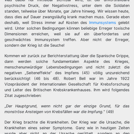
psychische Druck, der Negativstress, unter dem die Soldaten
standen, teilweise über Monate, gar Jahre hinweg. Wir wissen heute,
dass dies auf Dauer zwangsläufig krank machen muss. Gerade eben
deshalb, weil Stress immer auf Kosten des
Immunsystems
gelebt
wird. Unter solchen Bedingungen können beliebige Erreger toxische
Dimensionen erreichen, weil sie auf ein überfordertes und
geschwächtes Immunsystem treffen. Aber nicht der Erreger,
sondern der Krieg ist die Seuche!
Kommen wir zurück zur Berichterstattung über die Spanische Grippe,
dann werden solche fundamentalen Aspekte des Krieges,
menschenunwürdiger Lebensbedingungen und nicht zuletzt die
negativen „Seiteneffekte“ des Impfens (45) völlig unzureichend
berücksichtigt (46 bis 48). Robert Bell war im Jahre 1922
Vizepräsident der Internationalen Gesellschaft für Krebsforschung
und Leiter des Britischen Krebskrankenhauses. Ihm wird folgendes
Zitat zugeschrieben:
„
Der Hauptgrund, wenn nicht gar der einzige Grund, für das
monströse Ansteigen von Krebsfällen war die Impfung.
“ (49)
Der Krieg brachte die Krankheiten. Der Krieg war die Ursache, die
Krankheiten eines seiner Symptome. Ganz wie in heutigen Zeiten
wurde aber nicht an der Ursache gerüttelt, sondern an den