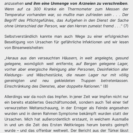
anzusehen
und ihm eine Unmenge von Arzneien zu verschreiben
.
Wenn auf ca 300 Kranke ein Thermometer zum Messen der
Temperatur vorhanden war, so mußte man zufrieden sein . . . Der
Begriff des Pflichtgefühles, das Aufgehen in den Dienst der Sache
ohne Unterschied der Person, war den Herren zumeist fremd . . .
“ (7)
Selbstverständlich kannte man auch Wege zu einer erfolgreichen
Beseitigung von Ursachen für gefährliche Infektionen und wir lesen
von Binsenweisheiten:
„
Heraus aus den verseuchten Häusern, in weit angelegte, gesund
gelegene, womöglich weit entfernte, auf Bergen gelegene Lager,
vorher aber energische Reinigung aller Personen, Desinfektion aller
Kleidungs- und Wäschestücke, die neuen Lager nur mit völlig
gereinigten und neu gekleideten Truppen betretenlassen.
Einschränkung des Dienstes, aber doppelte Rationen.
“ (8)
Allerdings war da noch das Impfen. In jener Zeit war Impfen nicht nur
ein bereits etabliertes Geschäftsmodell, sondern auch Teil einer tief
verwurzelten Weltanschauung, in der Erreger als Feinde angesehen
wurden und in deren Rahmen Symptome bekämpft wurden statt der
Ursachen. Mich hat außerordentlich erstaunt, in welchem Ausmaße
in und um die Zeit des Ersten Weltkrieges herum bereits geimpft
wurde – und das offenbar weltweit. Der Bericht aus der Türkei lässt