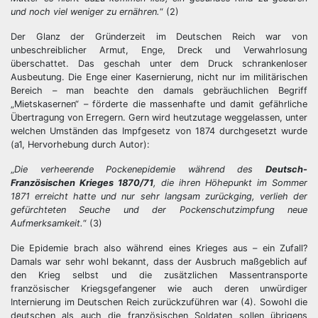
und noch viel weniger zu ernähren.
“ (2)
Der Glanz der Gründerzeit im Deutschen Reich war von
unbeschreiblicher Armut, Enge, Dreck und Verwahrlosung
überschattet. Das geschah unter dem Druck schrankenloser
Ausbeutung. Die Enge einer Kasernierung, nicht nur im militärischen
Bereich – man beachte den damals gebräuchlichen Begriff
„Mietskasernen“ – förderte die massenhafte und damit gefährliche
Übertragung von Erregern. Gern wird heutzutage weggelassen, unter
welchen Umständen das Impfgesetz von 1874 durchgesetzt wurde
(a1, Hervorhebung durch Autor):
„
Die verheerende Pockenepidemie während des
Deutsch-
Französischen Krieges 1870/71
, die ihren Höhepunkt im Sommer
1871 erreicht hatte und nur sehr langsam zurückging, verlieh der
gefürchteten Seuche und der Pockenschutzimpfung neue
Aufmerksamkeit.
“ (3)
Die Epidemie brach also während eines Krieges aus – ein Zufall?
Damals war sehr wohl bekannt, dass der Ausbruch maßgeblich auf
den Krieg selbst und die zusätzlichen Massentransporte
französischer Kriegsgefangener wie auch deren unwürdiger
Internierung im Deutschen Reich zurückzuführen war (4). Sowohl die
deutschen als auch die französischen Soldaten sollen übrigens