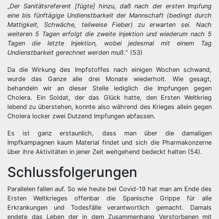
„
Der Sanitätsreferent [fügte] hinzu, daß nach der ersten Impfung
eine bis fünftägige Undienstbarkeit der Mannschaft (bedingt durch
Mattigkeit, Schwäche, teilweise Fieber) zu erwarten sei. Nach
weiteren 5 Tagen erfolgt die zweite Injektion und wiederum nach 5
Tagen die letzte Injektion, wobei jedesmal mit einem Tag
Undienstbarkeit gerechnet werden muß.
“ (53)
Da die Wirkung des Impfstoffes nach einigen Wochen schwand,
wurde das Ganze alle drei Monate wiederholt. Wie gesagt,
behandeln wir an dieser Stelle lediglich die Impfungen gegen
Cholera. Ein Soldat, der das Glück hatte, den Ersten Weltkrieg
lebend zu überstehen, konnte also während des Krieges allein gegen
Cholera locker zwei Dutzend Impfungen abfassen.
Es ist ganz erstaunlich, dass man über die damaligen
Impfkampagnen kaum Material findet und sich die Pharmakonzerne
über ihre Aktivitäten in jener Zeit weitgehend bedeckt halten (54).
Schlussfolgerungen
Parallelen fallen auf. So wie heute bei Covid-19 hat man am Ende des
Ersten Weltkrieges offenbar die Spanische Grippe für alle
Erkrankungen und Todesfälle verantwortlich gemacht. Damals
endete das Leben der in dem Zusammenhang Verstorbenen mit