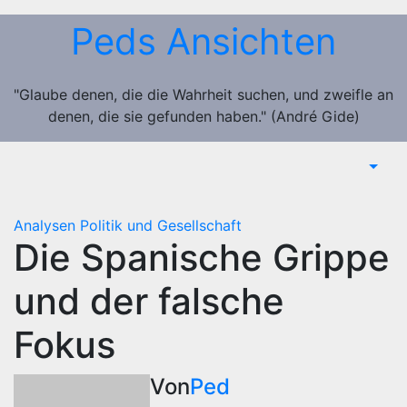
Zum
Peds Ansichten
Inhalt
springen
"Glaube denen, die die Wahrheit suchen, und zweifle an
denen, die sie gefunden haben." (André Gide)
Analysen
Politik und Gesellschaft
Die Spanische Grippe
und der falsche
Fokus
Von
Ped