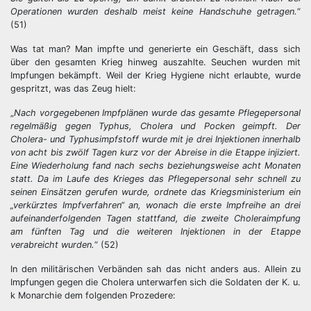
Operationen wurden deshalb meist keine Handschuhe getragen.
“
(51)
Was tat man? Man impfte und generierte ein Geschäft, dass sich
über den gesamten Krieg hinweg auszahlte. Seuchen wurden mit
Impfungen bekämpft. Weil der Krieg Hygiene nicht erlaubte, wurde
gespritzt, was das Zeug hielt:
„
Nach vorgegebenen Impfplänen wurde das gesamte Pflegepersonal
regelmäßig gegen Typhus, Cholera und Pocken geimpft. Der
Cholera- und Typhusimpfstoff wurde mit je drei Injektionen innerhalb
von acht bis zwölf Tagen kurz vor der Abreise in die Etappe injiziert.
Eine Wiederholung fand nach sechs beziehungsweise acht Monaten
statt. Da im Laufe des Krieges das Pflegepersonal sehr schnell zu
seinen Einsätzen gerufen wurde, ordnete das Kriegsministerium ein
„verkürztes Impfverfahren“ an, wonach die erste Impfreihe an drei
aufeinanderfolgenden Tagen stattfand, die zweite Choleraimpfung
am fünften Tag und die weiteren Injektionen in der Etappe
verabreicht wurden.
“ (52)
In den militärischen Verbänden sah das nicht anders aus. Allein zu
Impfungen gegen die Cholera unterwarfen sich die Soldaten der K. u.
k Monarchie dem folgenden Prozedere: