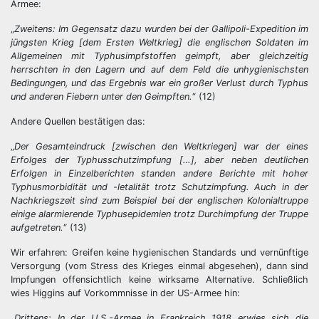
Armee:
„
Zweitens: Im Gegensatz dazu wurden bei der Gallipoli-Expedition im
jüngsten Krieg [dem Ersten Weltkrieg] die englischen Soldaten im
Allgemeinen mit Typhusimpfstoffen geimpft, aber gleichzeitig
herrschten in den Lagern und auf dem Feld die unhygienischsten
Bedingungen, und das Ergebnis war ein großer Verlust durch Typhus
und anderen Fiebern unter den Geimpften.
“ (12)
Andere Quellen bestätigen das:
„
Der Gesamteindruck [zwischen den Weltkriegen] war der eines
Erfolges der Typhusschutzimpfung […], aber neben deutlichen
Erfolgen in Einzelberichten standen andere Berichte mit hoher
Typhusmorbidität und -letalität trotz Schutzimpfung. Auch in der
Nachkriegszeit sind zum Beispiel bei der englischen Kolonialtruppe
einige alarmierende Typhusepidemien trotz Durchimpfung der Truppe
aufgetreten.
“ (13)
Wir erfahren: Greifen keine hygienischen Standards und vernünftige
Versorgung (vom Stress des Krieges einmal abgesehen), dann sind
Impfungen offensichtlich keine wirksame Alternative. Schließlich
wies Higgins auf Vorkommnisse in der US-Armee hin:
„
Drittens: In der U.S.-Armee in Frankreich 1918 erwies sich die