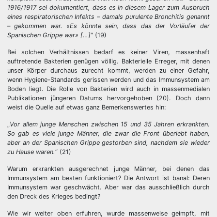
1916/1917 sei dokumentiert, dass es in diesem Lager zum Ausbruch
eines respiratorischen Infekts – damals purulente Bronchitis genannt
– gekommen war. «Es könnte sein, dass das der Vorläufer der
Spanischen Grippe war» […]
“ (19)
Bei solchen Verhältnissen bedarf es keiner Viren, massenhaft
auftretende Bakterien genügen völlig. Bakterielle Erreger, mit denen
unser Körper durchaus zurecht kommt, werden zu einer Gefahr,
wenn Hygiene-Standards gerissen werden und das Immunsystem am
Boden liegt. Die Rolle von Bakterien wird auch in massenmedialen
Publikationen jüngeren Datums hervorgehoben (20). Doch dann
weist die Quelle auf etwas ganz Bemerkenswertes hin:
„
Vor allem junge Menschen zwischen 15 und 35 Jahren erkrankten.
So gab es viele junge Männer, die zwar die Front überlebt haben,
aber an der Spanischen Grippe gestorben sind, nachdem sie wieder
zu Hause waren.
“ (21)
Warum erkrankten ausgerechnet junge Männer, bei denen das
Immunsystem am besten funktioniert? Die Antwort ist banal: Deren
Immunsystem war geschwächt. Aber war das ausschließlich durch
den Dreck des Krieges bedingt?
Wie wir weiter oben erfuhren, wurde massenweise geimpft, mit