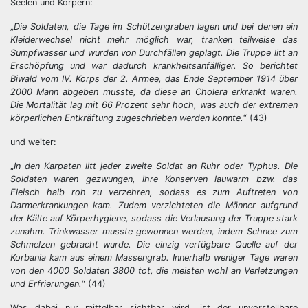
Seelen und Körpern:
„
Die Soldaten, die Tage im Schützengraben lagen und bei denen ein
Kleiderwechsel nicht mehr möglich war, tranken teilweise das
Sumpfwasser und wurden von Durchfällen geplagt. Die Truppe litt an
Erschöpfung und war dadurch krankheitsanfälliger. So berichtet
Biwald vom IV. Korps der 2. Armee, das Ende September 1914 über
2000 Mann abgeben musste, da diese an Cholera erkrankt waren.
Die Mortalität lag mit 66 Prozent sehr hoch, was auch der extremen
körperlichen Entkräftung zugeschrieben werden konnte.
“ (43)
und weiter:
„
In den Karpaten litt jeder zweite Soldat an Ruhr oder Typhus. Die
Soldaten waren gezwungen, ihre Konserven lauwarm bzw. das
Fleisch halb roh zu verzehren, sodass es zum Auftreten von
Darmerkrankungen kam. Zudem verzichteten die Männer aufgrund
der Kälte auf Körperhygiene, sodass die Verlausung der Truppe stark
zunahm. Trinkwasser musste gewonnen werden, indem Schnee zum
Schmelzen gebracht wurde. Die einzig verfügbare Quelle auf der
Korbania kam aus einem Massengrab. Innerhalb weniger Tage waren
von den 4000 Soldaten 3800 tot, die meisten wohl an Verletzungen
und Erfrierungen.
“ (44)
Was dabei nur mittelbar sichtbar wird, ist der unvorstellbare