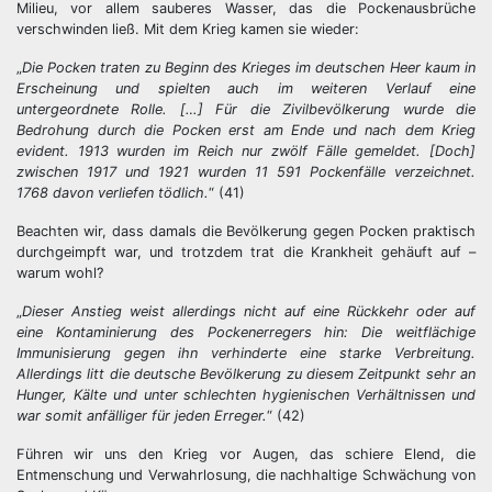
Milieu, vor allem sauberes Wasser, das die Pockenausbrüche
verschwinden ließ. Mit dem Krieg kamen sie wieder:
„
Die Pocken traten zu Beginn des Krieges im deutschen Heer kaum in
Erscheinung und spielten auch im weiteren Verlauf eine
untergeordnete Rolle. […] Für die Zivilbevölkerung wurde die
Bedrohung durch die Pocken erst am Ende und nach dem Krieg
evident. 1913 wurden im Reich nur zwölf Fälle gemeldet. [Doch]
zwischen 1917 und 1921 wurden 11 591 Pockenfälle verzeichnet.
1768 davon verliefen tödlich.
“ (41)
Beachten wir, dass damals die Bevölkerung gegen Pocken praktisch
durchgeimpft war, und trotzdem trat die Krankheit gehäuft auf –
warum wohl?
„
Dieser Anstieg weist allerdings nicht auf eine Rückkehr oder auf
eine Kontaminierung des Pockenerregers hin: Die weitflächige
Immunisierung gegen ihn verhinderte eine starke Verbreitung.
Allerdings litt die deutsche Bevölkerung zu diesem Zeitpunkt sehr an
Hunger, Kälte und unter schlechten hygienischen Verhältnissen und
war somit anfälliger für jeden Erreger.
“ (42)
Führen wir uns den Krieg vor Augen, das schiere Elend, die
Entmenschung und Verwahrlosung, die nachhaltige Schwächung von