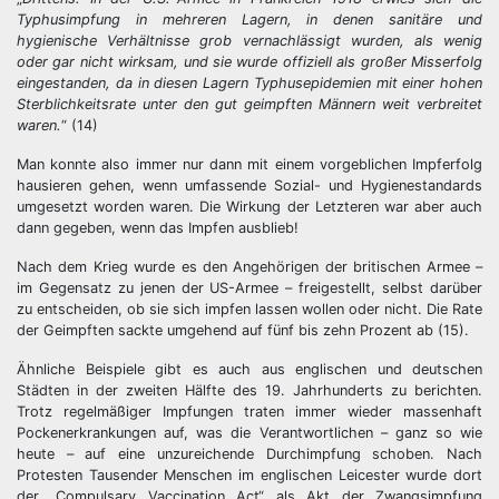
Typhusimpfung in mehreren Lagern, in denen sanitäre und
hygienische Verhältnisse grob vernachlässigt wurden, als wenig
oder gar nicht wirksam, und sie wurde offiziell als großer Misserfolg
eingestanden, da in diesen Lagern Typhusepidemien mit einer hohen
Sterblichkeitsrate unter den gut geimpften Männern weit verbreitet
waren.
“ (14)
Man konnte also immer nur dann mit einem vorgeblichen Impferfolg
hausieren gehen, wenn umfassende Sozial- und Hygienestandards
umgesetzt worden waren. Die Wirkung der Letzteren war aber auch
dann gegeben, wenn das Impfen ausblieb!
Nach dem Krieg wurde es den Angehörigen der britischen Armee –
im Gegensatz zu jenen der US-Armee – freigestellt, selbst darüber
zu entscheiden, ob sie sich impfen lassen wollen oder nicht. Die Rate
der Geimpften sackte umgehend auf fünf bis zehn Prozent ab (15).
Ähnliche Beispiele gibt es auch aus englischen und deutschen
Städten in der zweiten Hälfte des 19. Jahrhunderts zu berichten.
Trotz regelmäßiger Impfungen traten immer wieder massenhaft
Pockenerkrankungen auf, was die Verantwortlichen – ganz so wie
heute – auf eine unzureichende Durchimpfung schoben. Nach
Protesten Tausender Menschen im englischen Leicester wurde dort
der „Compulsary Vaccination Act“ als Akt der Zwangsimpfung