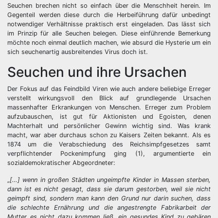
Seuchen brechen nicht so einfach über die Menschheit herein. Im
Gegenteil werden diese durch die Herbeiführung dafür unbedingt
notwendiger Verhältnisse praktisch erst eingeladen. Das lässt sich
im Prinzip für alle Seuchen belegen. Diese einführende Bemerkung
möchte noch einmal deutlich machen, wie absurd die Hysterie um ein
sich seuchenartig ausbreitendes Virus doch ist.
Seuchen und ihre Ursachen
Der Fokus auf das Feindbild Viren wie auch andere beliebige Erreger
verstellt wirkungsvoll den Blick auf grundlegende Ursachen
massenhafter Erkrankungen von Menschen. Erreger zum Problem
aufzubauschen, ist gut für Aktionisten und Egoisten, denen
Machterhalt und persönlicher Gewinn wichtig sind. Was krank
macht, war aber durchaus schon zu Kaisers Zeiten bekannt. Als es
1874 um die Verabschiedung des Reichsimpfgesetzes samt
verpflichtender Pockenimpfung ging (1), argumentierte ein
sozialdemokratischer Abgeordneter:
„
[…] wenn in großen Städten ungeimpfte Kinder in Massen sterben,
dann ist es nicht gesagt, dass sie darum gestorben, weil sie nicht
geimpft sind, sondern man kann den Grund nur darin suchen, dass
die schlechte Ernährung und die angestrengte Fabrikarbeit der
Mutter es nicht dazu kommen ließ, ein gesundes Kind zu gebären