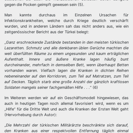
gegen die Pocken geimpft gewesen sein (5).
Man kannte durchaus im Einzelnen Ursachen für
Infektionskrankheiten, welche durch Kriege deutlich verschärft
wurden, und in anderen Ländern sah das nicht anders aus, wie ein
zeitgenössischer Bericht aus der Türkei belegt:
„
Ganz erschreckende Zustände bestanden in den meisten türkischen
Lazaretten. Schmutz und alle denkbaren üblen Gerüche machten die
weit überfüllten Räume zu einem ungesunden und kaum erträglichen
Aufenthalt. Innere und äußere Kranke lagen häufig bunt
durcheinander, mehrfach in demselben Bett, wenn überhaupt Betten
vorhanden waren. Vielfach lagen die Kranken in dichten Reihen
nebeneinander auf den Korridoren, zum Teil auf Matratzen, zum Teil
auf Decken. Täglich starb eine große Anzahl der gänzlich kraftlosen
Soldaten mangels seiner fachgemäßen Hilfe . . .
“ (6)
Im Weiteren werden wir auf ein Geschäftsmodell hingewiesen, das
auch in heutigen Tagen noch allemal favorisiert wird, wenn es um
„Hilfe“ für die Dritte Welt und auch die Kranken der Ersten Welt geht
(Hervorhebung durch Autor):
„
Die Mehrzahl der türkischen Militärärzte beschränkte sich darauf,
den Kranken aus einer respektvollen Entfernung täglich einmal