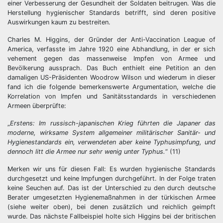
einer Verbesserung der Gesundheit der Soldaten beitrugen. Was die
Herstellung hygienischer Standards betrifft, sind deren positive
Auswirkungen kaum zu bestreiten.
Charles M. Higgins, der Gründer der Anti-Vaccination League of
America, verfasste im Jahre 1920 eine Abhandlung, in der er sich
vehement gegen das massenweise Impfen von Armee und
Bevölkerung aussprach. Das Buch enthielt eine Petition an den
damaligen US-Präsidenten Woodrow Wilson und wiederum in dieser
fand ich die folgende bemerkenswerte Argumentation, welche die
Korrelation von Impfen und Sanitätsstandards in verschiedenen
Armeen überprüfte:
„
Erstens: Im russisch-japanischen Krieg führten die Japaner das
moderne, wirksame System allgemeiner militärischer Sanitär- und
Hygienestandards ein, verwendeten aber keine Typhusimpfung, und
dennoch litt die Armee nur sehr wenig unter Typhus.
“ (11)
Merken wir uns für diesen Fall: Es wurden hygienische Standards
durchgesetzt und keine Impfungen durchgeführt. In der Folge traten
keine Seuchen auf. Das ist der Unterschied zu den durch deutsche
Berater umgesetzten Hygienemaßnahmen in der türkischen Armee
(siehe weiter oben), bei denen zusätzlich und reichlich geimpft
wurde. Das nächste Fallbeispiel holte sich Higgins bei der britischen