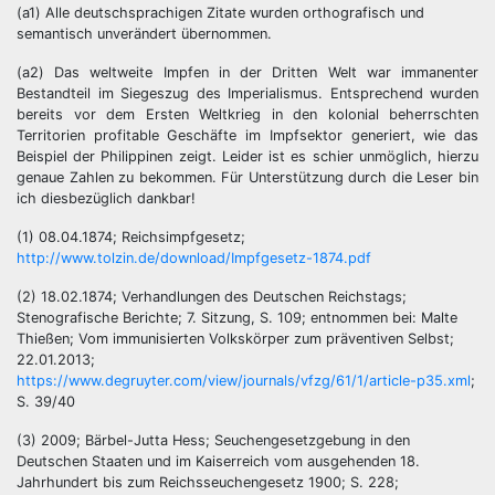
(a1) Alle deutschsprachigen Zitate wurden orthografisch und
semantisch unverändert übernommen.
(a2) Das weltweite Impfen in der Dritten Welt war immanenter
Bestandteil im Siegeszug des Imperialismus. Entsprechend wurden
bereits vor dem Ersten Weltkrieg in den kolonial beherrschten
Territorien profitable Geschäfte im Impfsektor generiert, wie das
Beispiel der Philippinen zeigt. Leider ist es schier unmöglich, hierzu
genaue Zahlen zu bekommen. Für Unterstützung durch die Leser bin
ich diesbezüglich dankbar!
(1) 08.04.1874; Reichsimpfgesetz;
http://www.tolzin.de/download/Impfgesetz-1874.pdf
(2) 18.02.1874; Verhandlungen des Deutschen Reichstags;
Stenografische Berichte; 7. Sitzung, S. 109; entnommen bei: Malte
Thießen; Vom immunisierten Volkskörper zum präventiven Selbst;
22.01.2013;
https://www.degruyter.com/view/journals/vfzg/61/1/article-p35.xml
;
S. 39/40
(3) 2009; Bärbel-Jutta Hess; Seuchengesetzgebung in den
Deutschen Staaten und im Kaiserreich vom ausgehenden 18.
Jahrhundert bis zum Reichsseuchengesetz 1900; S. 228;