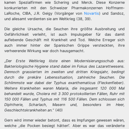
kamen Spezialfirmen wie Schering und Merck. Diese Konzerne
konkurrierten mit den Schweizer Pharmakonzernen Hoffmann-
LaRoche, CIBA, J.R. Geigy (Vorgänger von
Novartis
) und Sandoz,
und allesamt verdienten sie am Weltkrieg (38, 39).
Die gleiche Ursache, die Seuchen ihre größte Ausbreitung und
Gefährlichkeit verleiht, ist auch Impulsgeber für das damit
auflebende Geschäft mit Krankheit und Tod. Welche Erreger sich
auch immer hinter der Spanischen Grippe versteckten, ihre
verheerende Wirkung war doch hausgemacht.
„
Der Erste Weltkrieg löste einen Modernisierungsschub aus:
Bakteriologische Hygiene stand dabei im Fokus des Lazarettwesens.
Dennoch grassierten im zweiten und dritten Kriegsjahr, bedingt
durch die prekäre Lebenssituation, zahlreiche Seuchen. Die
Schlimmste war dabei der Typhus exanthematicus (Fleckenfieber).
Weitere Krankheiten waren Malaria, die insgesamt 120 000 Mal
behandelt wurde, Cholera mit 3 300 protokollierten Fällen, Ruhr mit
150 000 Fällen und Typhus mit 116 500 Fällen. Dem schlossen sich
Diphtherie, Scharlach, Masern und, besonders im Heer,
Geschlechtskrankheiten an.
“ (40)
Gern wird immer wieder betont, dass es Impfungen gewesen wären,
welche „die Pocken besiegt hätten“. Aber es war das veränderte