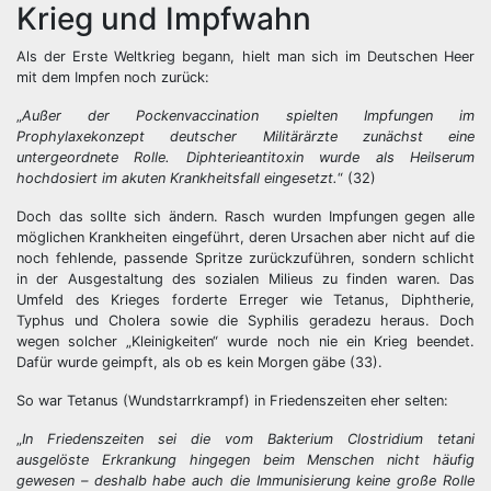
Krieg und Impfwahn
Als der Erste Weltkrieg begann, hielt man sich im Deutschen Heer
mit dem Impfen noch zurück:
„
Außer der Pockenvaccination spielten Impfungen im
Prophylaxekonzept deutscher Militärärzte zunächst eine
untergeordnete Rolle. Diphterieantitoxin wurde als Heilserum
hochdosiert im akuten Krankheitsfall eingesetzt.
“ (32)
Doch das sollte sich ändern. Rasch wurden Impfungen gegen alle
möglichen Krankheiten eingeführt, deren Ursachen aber nicht auf die
noch fehlende, passende Spritze zurückzuführen, sondern schlicht
in der Ausgestaltung des sozialen Milieus zu finden waren. Das
Umfeld des Krieges forderte Erreger wie Tetanus, Diphtherie,
Typhus und Cholera sowie die Syphilis geradezu heraus. Doch
wegen solcher „Kleinigkeiten“ wurde noch nie ein Krieg beendet.
Dafür wurde geimpft, als ob es kein Morgen gäbe (33).
So war Tetanus (Wundstarrkrampf) in Friedenszeiten eher selten:
„
In Friedenszeiten sei die vom Bakterium Clostridium tetani
ausgelöste Erkrankung hingegen beim Menschen nicht häufig
gewesen – deshalb habe auch die Immunisierung keine große Rolle