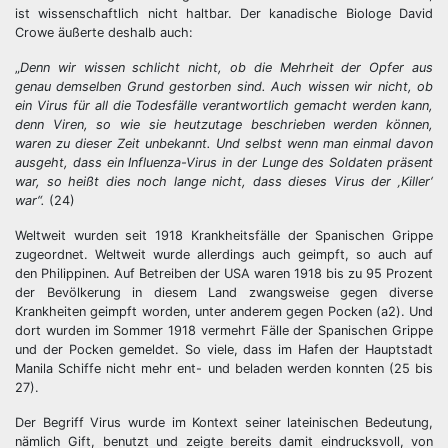
ist wissenschaftlich nicht haltbar. Der kanadische Biologe David
Crowe äußerte deshalb auch:
„
Denn wir wissen schlicht nicht, ob die Mehrheit der Opfer aus
genau demselben Grund gestorben sind. Auch wissen wir nicht, ob
ein Virus für all die Todesfälle verantwortlich gemacht werden kann,
denn Viren, so wie sie heutzutage beschrieben werden können,
waren zu dieser Zeit unbekannt. Und selbst wenn man einmal davon
ausgeht, dass ein Influenza-Virus in der Lunge des Soldaten präsent
war, so heißt dies noch lange nicht, dass dieses Virus der ‚Killer‘
war“.
(24)
Weltweit wurden seit 1918 Krankheitsfälle der Spanischen Grippe
zugeordnet. Weltweit wurde allerdings auch geimpft, so auch auf
den Philippinen. Auf Betreiben der USA waren 1918 bis zu 95 Prozent
der Bevölkerung in diesem Land zwangsweise gegen diverse
Krankheiten geimpft worden, unter anderem gegen Pocken (a2). Und
dort wurden im Sommer 1918 vermehrt Fälle der Spanischen Grippe
und der Pocken gemeldet. So viele, dass im Hafen der Hauptstadt
Manila Schiffe nicht mehr ent- und beladen werden konnten (25 bis
27).
Der Begriff Virus wurde im Kontext seiner lateinischen Bedeutung,
nämlich Gift, benutzt und zeigte bereits damit eindrucksvoll, von