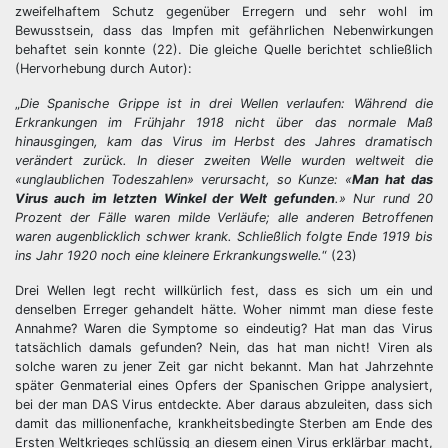
zweifelhaftem Schutz gegenüber Erregern und sehr wohl im
Bewusstsein, dass das Impfen mit gefährlichen Nebenwirkungen
behaftet sein konnte (22). Die gleiche Quelle berichtet schließlich
(Hervorhebung durch Autor):
„
Die Spanische Grippe ist in drei Wellen verlaufen: Während die
Erkrankungen im Frühjahr 1918 nicht über das normale Maß
hinausgingen, kam das Virus im Herbst des Jahres dramatisch
verändert zurück. In dieser zweiten Welle wurden weltweit die
«unglaublichen Todeszahlen» verursacht, so Kunze: «
Man hat das
Virus auch im letzten Winkel der Welt gefunden
.» Nur rund 20
Prozent der Fälle waren milde Verläufe; alle anderen Betroffenen
waren augenblicklich schwer krank. Schließlich folgte Ende 1919 bis
ins Jahr 1920 noch eine kleinere Erkrankungswelle.
“ (23)
Drei Wellen legt recht willkürlich fest, dass es sich um ein und
denselben Erreger gehandelt hätte. Woher nimmt man diese feste
Annahme? Waren die Symptome so eindeutig? Hat man das Virus
tatsächlich damals gefunden? Nein, das hat man nicht! Viren als
solche waren zu jener Zeit gar nicht bekannt. Man hat Jahrzehnte
später Genmaterial eines Opfers der Spanischen Grippe analysiert,
bei der man DAS Virus entdeckte. Aber daraus abzuleiten, dass sich
damit das millionenfache, krankheitsbedingte Sterben am Ende des
Ersten Weltkrieges schlüssig an diesem einen Virus erklärbar macht,