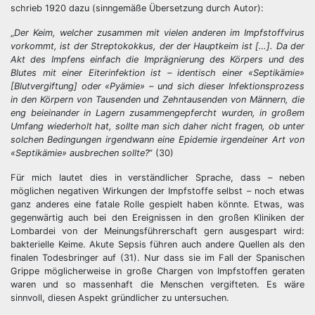
schrieb 1920 dazu (sinngemäße Übersetzung durch Autor):
„
Der Keim, welcher zusammen mit vielen anderen im Impfstoffvirus
vorkommt, ist der Streptokokkus, der der Hauptkeim ist […]. Da der
Akt des Impfens einfach die Imprägnierung des Körpers und des
Blutes mit einer Eiterinfektion ist – identisch einer «Septikämie»
[Blutvergiftung] oder «Pyämie» – und sich dieser Infektionsprozess
in den Körpern von Tausenden und Zehntausenden von Männern, die
eng beieinander in Lagern zusammengepfercht wurden, in großem
Umfang wiederholt hat, sollte man sich daher nicht fragen, ob unter
solchen Bedingungen irgendwann eine Epidemie irgendeiner Art von
«Septikämie» ausbrechen sollte?
“ (30)
Für mich lautet dies in verständlicher Sprache, dass – neben
möglichen negativen Wirkungen der Impfstoffe selbst – noch etwas
ganz anderes eine fatale Rolle gespielt haben könnte. Etwas, was
gegenwärtig auch bei den Ereignissen in den großen Kliniken der
Lombardei von der Meinungsführerschaft gern ausgespart wird:
bakterielle Keime. Akute Sepsis führen auch andere Quellen als den
finalen Todesbringer auf (31). Nur dass sie im Fall der Spanischen
Grippe möglicherweise in große Chargen von Impfstoffen geraten
waren und so massenhaft die Menschen vergifteten. Es wäre
sinnvoll, diesen Aspekt gründlicher zu untersuchen.