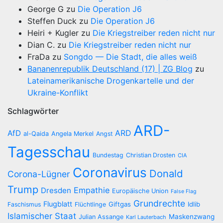
George G
zu
Die Operation J6
Steffen Duck
zu
Die Operation J6
Heiri + Kugler
zu
Die Kriegstreiber reden nicht nur
Dian C.
zu
Die Kriegstreiber reden nicht nur
FraDa
zu
Songdo — Die Stadt, die alles weiß
Bananenrepublik Deutschland (17) | ZG Blog
zu
Lateinamerikanische Drogenkartelle und der
Ukraine-Konflikt
Schlagwörter
ARD-
AfD
ARD
al-Qaida
Angela Merkel
Angst
Tagesschau
Bundestag
Christian Drosten
CIA
Coronavirus
Donald
Corona-Lügner
Trump
Empathie
Dresden
Europäische Union
False Flag
Grundrechte
Flugblatt
Giftgas
Idlib
Faschismus
Flüchtlinge
Islamischer Staat
Maskenzwang
Julian Assange
Karl Lauterbach