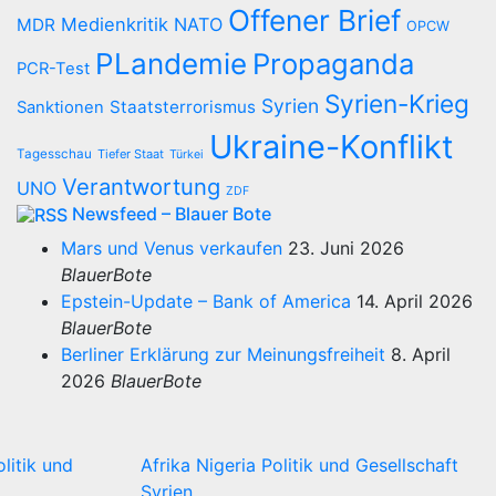
Offener Brief
Medienkritik
NATO
MDR
OPCW
PLandemie
Propaganda
PCR-Test
Syrien-Krieg
Syrien
Staatsterrorismus
Sanktionen
Ukraine-Konflikt
Tagesschau
Tiefer Staat
Türkei
Verantwortung
UNO
ZDF
Newsfeed – Blauer Bote
Mars und Venus verkaufen
23. Juni 2026
BlauerBote
Epstein-Update – Bank of America
14. April 2026
BlauerBote
Berliner Erklärung zur Meinungsfreiheit
8. April
2026
BlauerBote
olitik und
Afrika
Nigeria
Politik und Gesellschaft
Syrien