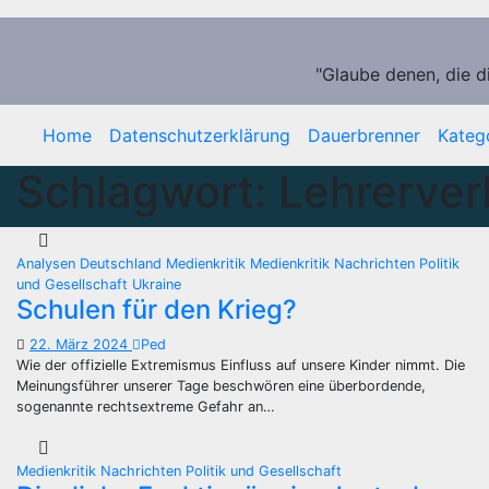
Zum
Inhalt
springen
"Glaube denen, die d
Home
Datenschutzerklärung
Dauerbrenner
Kateg
Schlagwort:
Lehrerve
Analysen
Deutschland
Medienkritik
Medienkritik
Nachrichten
Politik
und Gesellschaft
Ukraine
Schulen für den Krieg?
22. März 2024
Ped
Wie der offizielle Extremismus Einfluss auf unsere Kinder nimmt. Die
Meinungsführer unserer Tage beschwören eine überbordende,
sogenannte rechtsextreme Gefahr an…
Medienkritik
Nachrichten
Politik und Gesellschaft