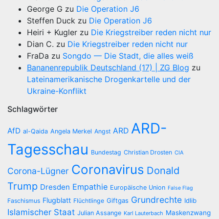
George G
zu
Die Operation J6
Steffen Duck
zu
Die Operation J6
Heiri + Kugler
zu
Die Kriegstreiber reden nicht nur
Dian C.
zu
Die Kriegstreiber reden nicht nur
FraDa
zu
Songdo — Die Stadt, die alles weiß
Bananenrepublik Deutschland (17) | ZG Blog
zu
Lateinamerikanische Drogenkartelle und der
Ukraine-Konflikt
Schlagwörter
ARD-
AfD
ARD
al-Qaida
Angela Merkel
Angst
Tagesschau
Bundestag
Christian Drosten
CIA
Coronavirus
Donald
Corona-Lügner
Trump
Empathie
Dresden
Europäische Union
False Flag
Grundrechte
Flugblatt
Giftgas
Idlib
Faschismus
Flüchtlinge
Islamischer Staat
Maskenzwang
Julian Assange
Karl Lauterbach