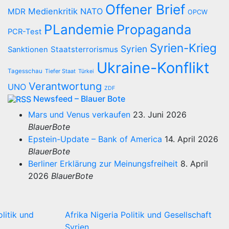
Offener Brief
Medienkritik
NATO
MDR
OPCW
PLandemie
Propaganda
PCR-Test
Syrien-Krieg
Syrien
Staatsterrorismus
Sanktionen
Ukraine-Konflikt
Tagesschau
Tiefer Staat
Türkei
Verantwortung
UNO
ZDF
Newsfeed – Blauer Bote
Mars und Venus verkaufen
23. Juni 2026
BlauerBote
Epstein-Update – Bank of America
14. April 2026
BlauerBote
Berliner Erklärung zur Meinungsfreiheit
8. April
2026
BlauerBote
olitik und
Afrika
Nigeria
Politik und Gesellschaft
Syrien