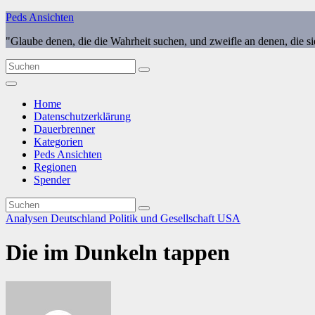
Zum
Peds Ansichten
Inhalt
"Glaube denen, die die Wahrheit suchen, und zweifle an denen, die s
springen
Home
Datenschutzerklärung
Dauerbrenner
Kategorien
Peds Ansichten
Regionen
Spender
Analysen
Deutschland
Politik und Gesellschaft
USA
Die im Dunkeln tappen