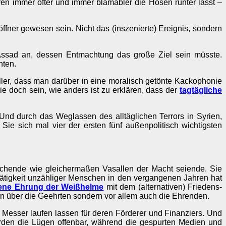
hren immer öfter und immer blamabler die Hosen runter lässt –
ffner gewesen sein. Nicht das (inszenierte) Ereignis, sondern
Assad an, dessen Entmachtung das große Ziel sein müsste.
hten.
Brüller, dass man darüber in eine moralisch getönte Kackophonie
 doch sein, wie anders ist zu erklären, dass der
tagtägliche
 Und durch das Weglassen des alltäglichen Terrors in Syrien,
Sie sich mal vier der ersten fünf außenpolitisch wichtigsten
 suchende wie gleichermaßen Vasallen der Macht seiende. Sie
Tätigkeit unzähliger Menschen in den vergangenen Jahren hat
mene Ehrung der Weißhelme
mit dem (alternativen) Friedens-
agen über die Geehrten sondern vor allem auch die Ehrenden.
 Messer laufen lassen für deren Förderer und Finanziers. Und
rden die Lügen offenbar, während die gespurten Medien und