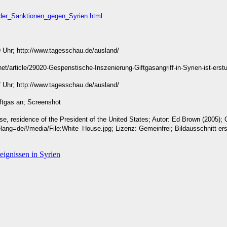
_der_Sanktionen_gegen_Syrien.html
 Uhr; http://www.tagesschau.de/ausland/
t/article/29020-Gespenstische-Inszenierung-Giftgasangriff-in-Syrien-ist-erst
 Uhr; http://www.tagesschau.de/ausland/
iftgas an; Screenshot
se, residence of the President of the United States; Autor: Ed Brown (2005); 
ng=de#/media/File:White_House.jpg; Lizenz: Gemeinfrei; Bildausschnitt ers
ignissen in Syrien