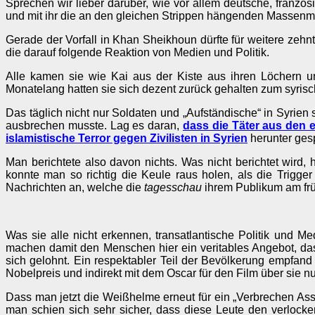
Sprechen wir lieber darüber, wie vor allem deutsche, französ
und mit ihr die an den gleichen Strippen hängenden Massenm
Gerade der Vorfall in Khan Sheikhoun dürfte für weitere zehn
die darauf folgende Reaktion von Medien und Politik.
Alle kamen sie wie Kai aus der Kiste aus ihren Löchern 
Monatelang hatten sie sich dezent zurück gehalten zum syris
Das täglich nicht nur Soldaten und „Aufständische“ in Syrien s
ausbrechen musste. Lag es daran,
dass die Täter aus den
islamistische Terror gegen Zivilisten in Syrien
herunter gesp
Man berichtete also davon nichts. Was nicht berichtet wird,
konnte man so richtig die Keule raus holen, als die Trigger
Nachrichten an, welche die
tagesschau
ihrem Publikum am frü
Was sie alle nicht erkennen, transatlantische Politik und 
machen damit den Menschen hier ein veritables Angebot, das
sich gelohnt. Ein respektabler Teil der Bevölkerung empfand
Nobelpreis und indirekt mit dem Oscar für den Film über sie nu
Dass man jetzt die Weißhelme erneut für ein „Verbrechen Ass
man schien sich sehr sicher, dass diese Leute den verloc