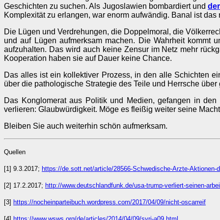
Geschichten zu suchen. Als Jugoslawien bombardiert und
der
Komplexität zu erlangen, war enorm aufwändig. Banal ist das 
Die Lügen und Verdrehungen, die Doppelmoral, die Völkerrech
und auf Lügen aufmerksam machen. Die Wahrheit kommt umg
aufzuhalten. Das wird auch keine Zensur im Netz mehr rückg
Kooperation haben sie auf Dauer keine Chance.
Das alles ist ein kollektiver Prozess, in den alle Schichte
über die pathologische Strategie des Teile und Herrsche übe
Das Konglomerat aus Politik und Medien, gefangen in den N
verlieren: Glaubwürdigkeit. Möge es fleißig weiter seine Mac
Bleiben Sie auch weiterhin schön aufmerksam.
Quellen
[1] 9.3.2017;
https://de.sott.net/article/28566-Schwedische-Arzte-Aktionen-
[2] 17.2.2017;
http://www.deutschlandfunk.de/usa-trump-verliert-seinen-arb
[3]
https://nocheinparteibuch.wordpress.com/2017/04/09/nicht-oscarreif
[4]
https://www.wsws.org/de/articles/2014/04/09/syri-a09.html