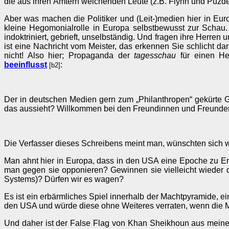
die aus ihren Ämtern weichenden Leute (z.B. Flynn und Puzd
Aber was machen die Politiker und (Leit-)medien hier in Eu
kleine Hegomonialrolle in Europa selbstbewusst zur Schau. 
indoktriniert, gebrieft, unselbständig. Und fragen ihre Herren
ist eine Nachricht vom Meister, das erkennen Sie schlicht 
nicht! Also hier; Propaganda der
tagesschau
für einen Hed
beeinflusst
:
[b2]
Der in deutschen Medien gern zum „Philanthropen“ gekürte Ge
das aussieht? Willkommen bei den Freundinnen und Freund
Die Verfasser dieses Schreibens meint man, wünschten sich w
Man ahnt hier in Europa, dass in den USA eine Epoche zu E
man gegen sie opponieren? Gewinnen sie vielleicht wieder 
Systems)? Dürfen wir es wagen?
Es ist ein erbärmliches Spiel innerhalb der Machtpyramide, ei
den USA und würde diese ohne Weiteres verraten, wenn die Mac
Und daher ist der False Flag von Khan Sheikhoun aus meiner 