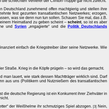
e schlechten Verlierer der Clinton-Truppe gar nicht zurecht.
in Deutschland zunehmend offen machtgierig und stellen ihre
ehnte fest gezurrten transatlantischen Netzwerkes; erzogen,
 lassen, was sie denn nun tun sollen. Schauen Sie mal, das z.B.
 seinem Heimatland zu geben scheint –
scheint
, so ist es aber
aine und
Syrien
„engagierte“ und die
Politik Deutschlands
nanziert einfach die Kriegstreiber über seine Netzwerke. Wie
r Straße. Krieg in die Köpfe prügeln – so wird das gemacht.
n lauert, wie stark dessen Machtträger wirklich sind. Darf
 aus uns (Politikern und Nutznießern des transatlantischen
t die deutsche Regierung ist ein Konkurrent ihrer Ziehväter in
icht.
retter“ der Weißhelme ihr schmutziges Spiel abzogen.
Nein,
[3]