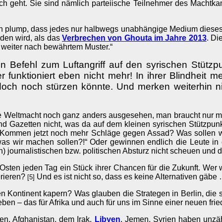
ch geht. Sie sind nämlich parteiische Teilnehmer des Machtkam
n plump, dass jedes nur halbwegs unabhängige Medium dieses 
erden wird, als das
Verbrechen von Ghouta im Jahre 2013
. Di
t weiter nach bewährtem Muster.“
 Befehl zum Luftangriff auf den syrischen Stützpu
funktioniert eben nicht mehr! In ihrer Blindheit m
ch noch stürzen könnte. Und merken weiterhin nic
 die Weltmacht noch ganz anders ausgesehen, man braucht nur m
d Gazetten nicht, was da auf dem kleinen syrischen Stützpunkt p
mmen jetzt noch mehr Schläge gegen Assad? Was sollen wir 
 was wir machen sollen?!“ Oder gewinnen endlich die Leute i
) journalistischen bzw. politischen Absturz nicht scheuen und
Osten jeden Tag ein Stück ihrer Chancen für die Zukunft. Wer 
erieren?
Und es ist nicht so, dass es keine Alternativen gäbe
[5]
en Kontinent kapern? Was glauben die Strategen in Berlin, die 
n – das für Afrika und auch für uns im Sinne einer neuen friedl
en, Afghanistan, dem Irak,
Libyen
, Jemen, Syrien haben unzäh