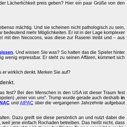
er Lächerlichkeit preis geben? Hier ein paar Grüße von den
benso mächtig. Und sie scheinen nicht pathologisch zu sein,
ur bedeutend mehr Möglichkeiten. Er ist in der Lage komplexer
iel mit den Necocons, was diese zur Raserei treibt und – aus
 bissen
. Und wissen Sie was? So hatten das die Spieler hinter
ig wenig erpressbar. Er steht zu seinen Affären, kümmert sich
er wirklich denkt. Merken Sie auf?
denkt.
das fest? Bei den Menschen in den USA ist dieser Traum fest
Metropolen) „einer von uns“. Trump wurde gerade auch deshalb
in
NAC
und
AIPAC
über die vergangenen Jahrzehnte aufgebaut
ten. Dazu greift sie diese persönlich an und nutzt dabei die
, weil jene einfach Rochaden betreiben. Das heißt nicht, dass