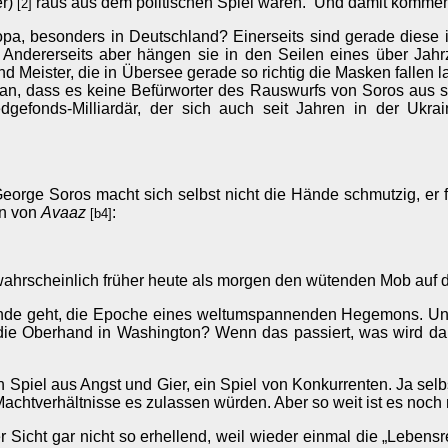
er)
raus aus dem politischen Spiel wären. Und damit kommen di
[2]
ropa, besonders in Deutschland? Einerseits sind gerade diese 
Andererseits aber hängen sie in den Seilen eines über Jahrz
 und Meister, die in Übersee gerade so richtig die Masken fallen
daran, dass es keine Befürworter des Rauswurfs von Soros aus
gefonds-Milliardär, der sich auch seit Jahren in der Ukr
orge Soros macht sich selbst nicht die Hände schmutzig, er fi
en von
Avaaz
:
[b4]
ahrscheinlich früher heute als morgen den wütenden Mob auf de
nde geht, die Epoche eines weltumspannenden Hegemons. Und ma
die Oberhand in Washington? Wenn das passiert, was wird dann
n Spiel aus Angst und Gier, ein Spiel von Konkurrenten. Ja selbs
htverhältnisse es zulassen würden. Aber so weit ist es noch n
Sicht gar nicht so erhellend, weil wieder einmal die „Lebens