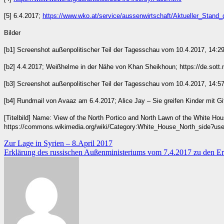
[5] 6.4.2017;
https://www.wko.at/service/aussenwirtschaft/Aktueller_Stand
Bilder
[b1] Screenshot außenpolitischer Teil der Tagesschau vom 10.4.2017, 14:29
[b2] 4.4.2017; Weißhelme in der Nähe von Khan Sheikhoun; https://de.sott.ne
[b3] Screenshot außenpolitischer Teil der Tagesschau vom 10.4.2017, 14:57
[b4] Rundmail von Avaaz am 6.4.2017; Alice Jay – Sie greifen Kinder mit G
[Titelbild] Name: View of the North Portico and North Lawn of the White Hou
https://commons.wikimedia.org/wiki/Category:White_House_North_side?usela
Beitragsnavigation
Zur Lage in Syrien – 8.April 2017
Erklärung des russischen Außenministeriums vom 7.4.2017 zu den Ere