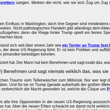
srettern
sangen. Merken die nicht, wie sie sich Zug um Zug d
en Einfluss in Washington, doch ihre Gegner sind mindestens e
 wären. Nicht pathologisches Handeln gibt allerdings dem Akte
l aufzugehen, denn die Riege hinter Trump spielt ein feines Sp
machen lässt.
chland sich seit über einem Jahr wie
ein Terrier an Trump fest
er diese US-Regierung führt. Er ist kein Politiker und auffäll
oder jemanden beleidigen könnten.
iert hat. Der Mann hat kein Benehmen und sagt exakt das, was 
er) Benehmen und sagt niemals wirklich das, was sie 
schen Traums vom Tellerwäscher zum Millionär. Nur wer legt 
er Nation. Und für sie ist Trump (gerade außerhalb der großen 
e zerbrechlich die Macht geworden ist, welche die Clique um
P
cht alle ihre Opponenten in der neuen US-Regierung auszuschal
ss hat. Aber die neuen Eliten schwächt sie damit nicht wirklich