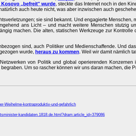
 Kosovo „befreit“ wurde
, steckte das Internet noch in den Ki
natürlich auch heute nicht, was aber inzwischen auch geschehen
tsverletzungen; sie sind bekannt. Und engagierte Menschen, mit
ehend ans Licht – und macht weitere Menschen stutzig und n
ängig machen. Die alten, statischen Werkzeuge zur Kontrolle 
n einbezogen sind, auch Politiker und Medienschaffende. Und da
r gezogen wurde,
heraus zu kommen
. Weil wir damit nämlich t
etzwerken von Politik und global operierenden Konzernen is
ht begraben. Um so rascher können wir uns daran machen, die P
der-Weihelme-kontraproduktiv-und-gefahrlich
eitsminister-kandidaten.1818.de.html?dram:article_id=379086