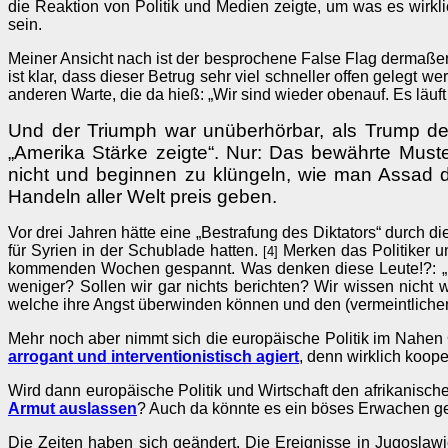
die Reaktion von Politik und Medien zeigte, um was es wirkli
sein.
Meiner Ansicht nach ist der besprochene False Flag dermaße
ist klar, dass dieser Betrug sehr viel schneller offen gelegt w
anderen Warte, die da hieß: „Wir sind wieder obenauf. Es läuf
Und der Triumph war unüberhörbar, als Trump den
„Amerika Stärke zeigte“. Nur: Das bewährte Muster 
nicht und beginnen zu klüngeln, wie man Assad do
Handeln aller Welt preis geben.
Vor drei Jahren hätte eine „Bestrafung des Diktators“ durch
für Syrien in der Schublade hatten.
Merken das Politiker un
[4]
kommenden Wochen gespannt. Was denken diese Leute!?: „Ko
weniger? Sollen wir gar nichts berichten? Wir wissen nicht
welche ihre Angst überwinden können und den (vermeintlichen
Mehr noch aber nimmt sich die europäische Politik im Nahen 
arrogant und interventionistisch agiert
, denn wirklich koop
Wird dann europäische Politik und Wirtschaft den afrikanisch
Armut auslassen
? Auch da könnte es ein böses Erwachen gebe
Die Zeiten haben sich geändert. Die Ereignisse in Jugoslawi