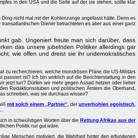
pfes in den USA und die Seite auf der sie stehen, sollte klar
Ding nicht mal mit der Kohlenzange angefasst hätte. Denn es
e transatlantischen Diener betrachteten es aber aus einer ganz
nkt gab. Ungeniert freute man sich darüber, dass
erken das unsere jubelnden Politiker allerdings gar
ht, wie offen und dreist sie ihr undemokratisches
al zu recherchieren, welche monströsen Pläne die US-Militärs
assiert ist? Ich bin wirklich auf die Berichterstattung in den
jetzt tun? Dürfen wir mehr gegen Assad hetzen oder lieber
n den Redaktionsstuben und politischen Ämtern die Oberhand,
 das schreiben, was sie durchaus wissen?
will
mit solch einem „Partner“
, der
unverhohlen egoistisch,
 …
sich in schwülstigen Worten über die
Rettung Afrikas aus der
ichen Politik nur gut wäre.
lige Menschen motiviert, die Wahrheit hinter den erfundenen