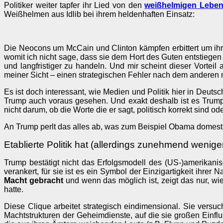
Politiker weiter tapfer ihr Lied von den
weißhelmigen Leben
Weißhelmen aus Idlib bei ihrem heldenhaften Einsatz:
Die Neocons um McCain und Clinton kämpfen erbittert um ihr
womit ich nicht sage, dass sie dem Hort des Guten entstiegen
und langfristiger zu handeln. Und mir scheint dieser Vortei
meiner Sicht – einen strategischen Fehler nach dem anderen 
Es ist doch interessant, wie Medien und Politik hier in Deuts
Trump auch voraus gesehen. Und exakt deshalb ist es Trump, d
nicht darum, ob die Worte die er sagt, politisch korrekt sind 
An Trump perlt das alles ab, was zum Beispiel Obama domestiz
Etablierte Politik hat (allerdings zunehmend wenig
Trump bestätigt nicht das Erfolgsmodell des (US-)amerikani
verankert, für sie ist es ein Symbol der Einzigartigkeit ihr
Macht gebracht
und wenn das möglich ist, zeigt das nur, wi
hatte.
Diese Clique arbeitet strategisch eindimensional. Sie versu
Machtstrukturen der Geheimdienste, auf die sie großen Einflu