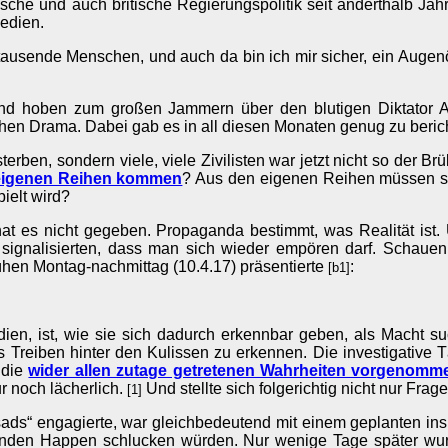
ische und auch britische Regierungspolitik seit anderthalb Ja
edien.
tausende Menschen, und auch da bin ich mir sicher, ein Augenö
und hoben zum großen Jammern über den blutigen Diktator 
chen Drama. Dabei gab es in all diesen Monaten genug zu beric
terben, sondern viele, viele Zivilisten war jetzt nicht so der 
 eigenen Reihen kommen
? Aus den eigenen Reihen müssen sie
ielt wird?
 hat es nicht gegeben. Propaganda bestimmt, was Realität ist.
 signalisierten, dass man sich wieder empören darf. Schauen 
hen Montag-nachmittag (10.4.17) präsentierte
:
[b1]
Medien, ist, wie sie sich dadurch erkennbar geben, als Macht
 Treiben hinter den Kulissen zu erkennen. Die investigative 
 die
wider allen zutage getretenen Wahrheiten vorgenom
r noch lächerlich.
Und stellte sich folgerichtig nicht nur Fr
[1]
ads“ engagierte, war gleichbedeutend mit einem geplanten ins
kenden Happen schlucken würden. Nur wenige Tage später wu