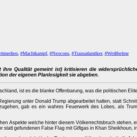
eitmedien
,
#Machtkampf
,
#Neocons
,
#Transatlantiker
,
#Weißhelme
 ihre Qualität gemeint ist) kritisieren die widersprüchli
ion der eigenen Planlosigkeit sie abgeben.
hland, ist es die blanke Offenbarung, was die politischen Elit
egierung unter Donald Trump abgearbeitet hatten, statt Schnit
gehen, gab es ein wahres Feuerwerk des Lobes, als Trum
chen Aspekte welche hinter diesem Völkerrechtsbruch stehen, ein
tatt gefundenen False Flag mit Giftgas in Khan Sheikhoun, in d