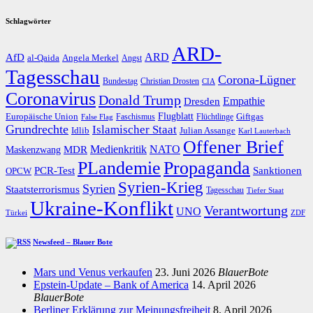
Schlagwörter
ARD-
AfD
ARD
al-Qaida
Angela Merkel
Angst
Tagesschau
Corona-Lügner
Bundestag
Christian Drosten
CIA
Coronavirus
Donald Trump
Dresden
Empathie
Flugblatt
Giftgas
Europäische Union
Faschismus
Flüchtlinge
False Flag
Grundrechte
Islamischer Staat
Idlib
Julian Assange
Karl Lauterbach
Offener Brief
Medienkritik
MDR
NATO
Maskenzwang
PLandemie
Propaganda
PCR-Test
Sanktionen
OPCW
Syrien-Krieg
Syrien
Staatsterrorismus
Tagesschau
Tiefer Staat
Ukraine-Konflikt
Verantwortung
UNO
Türkei
ZDF
Newsfeed – Blauer Bote
Mars und Venus verkaufen
23. Juni 2026
BlauerBote
Epstein-Update – Bank of America
14. April 2026
BlauerBote
Berliner Erklärung zur Meinungsfreiheit
8. April 2026