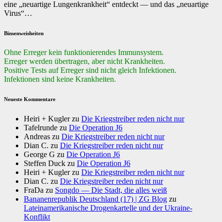
eine „neuartige Lungenkrankheit“ entdeckt — und das „neuartige
Virus“…
Binsenweisheiten
Ohne Erreger kein funktionierendes Immunsystem.
Erreger werden übertragen, aber nicht Krankheiten.
Positive Tests auf Erreger sind nicht gleich Infektionen.
Infektionen sind keine Krankheiten.
Neueste Kommentare
Heiri + Kugler
zu
Die Kriegstreiber reden nicht nur
Tafelrunde
zu
Die Operation J6
Andreas
zu
Die Kriegstreiber reden nicht nur
Dian C.
zu
Die Kriegstreiber reden nicht nur
George G
zu
Die Operation J6
Steffen Duck
zu
Die Operation J6
Heiri + Kugler
zu
Die Kriegstreiber reden nicht nur
Dian C.
zu
Die Kriegstreiber reden nicht nur
FraDa
zu
Songdo — Die Stadt, die alles weiß
Bananenrepublik Deutschland (17) | ZG Blog
zu
Lateinamerikanische Drogenkartelle und der Ukraine-
Konflikt