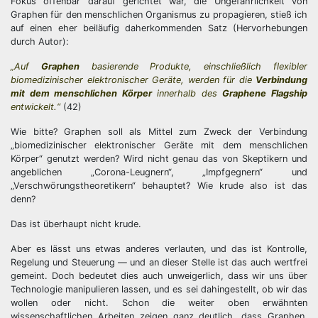
Fokus offenbar darauf gerichtet war, die Ungefährlichkeit von
Graphen für den menschlichen Organismus zu propagieren, stieß ich
auf einen eher beiläufig daherkommenden Satz (Hervorhebungen
durch Autor):
„Auf
Graphen
basierende Produkte, einschließlich flexibler
biomedizinischer elektronischer Geräte, werden für die
Verbindung
mit dem menschlichen Körper
innerhalb des
Graphene Flagship
entwickelt.“
(42)
Wie bitte? Graphen soll als Mittel zum Zweck der Verbindung
„biomedizinischer elektronischer Geräte mit dem menschlichen
Körper“ genutzt werden? Wird nicht genau das von Skeptikern und
angeblichen „Corona-Leugnern“, „Impfgegnern“ und
„Verschwörungstheoretikern“ behauptet? Wie krude also ist das
denn?
Das ist überhaupt nicht krude.
Aber es lässt uns etwas anderes verlauten, und das ist Kontrolle,
Regelung und Steuerung — und an dieser Stelle ist das auch wertfrei
gemeint. Doch bedeutet dies auch unweigerlich, dass wir uns über
Technologie manipulieren lassen, und es sei dahingestellt, ob wir das
wollen oder nicht. Schon die weiter oben erwähnten
wissenschaftlichen Arbeiten zeigen ganz deutlich, dass Graphen,