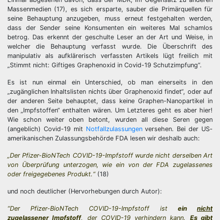
Massenmedien (17), es sich ersparte, sauber die Primärquellen für
seine Behauptung anzugeben, muss erneut festgehalten werden,
dass der Sender seine Konsumenten ein weiteres Mal schamlos
betrog. Das erkennt der geschulte Leser an der Art und Weise, in
welcher die Behauptung verfasst wurde. Die Überschrift des
manipulativ als aufklärerisch verfassten Artikels lügt freilich mit
„Stimmt nicht: Giftiges Graphenoxid in Covid-19 Schutzimpfung“.
Es ist nun einmal ein Unterschied, ob man einerseits in den
„zugänglichen Inhaltslisten nichts über Graphenoxid findet“, oder auf
der anderen Seite behauptet, dass keine Graphen-Nanopartikel in
den „Impfstoffen“ enthalten wären. Um Letzteres geht es aber hier!
Wie schon weiter oben betont, wurden all diese Seren gegen
(angeblich) Covid-19 mit
Notfallzulassungen
versehen. Bei der US-
amerikanischen Zulassungsbehörde FDA lesen wir deshalb auch:
„Der Pfizer-BioNTech COVID-19-Impfstoff wurde nicht derselben Art
von Überprüfung unterzogen, wie ein von der FDA zugelassenes
oder freigegebenes Produkt.“
(18)
und noch deutlicher (Hervorhebungen durch Autor):
“
Der Pfizer-BioNTech COVID-19-Impfstoff ist
ein
nicht
zugelassener Impfstoff
, der COVID-19
verhindern kann.
Es gibt