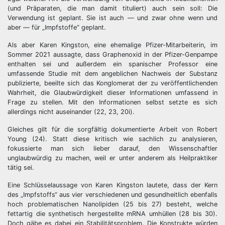
(und Präparaten, die man damit tituliert) auch sein soll: Die
Verwendung ist geplant. Sie ist auch — und zwar ohne wenn und
aber — für „Impfstoffe“ geplant.
Als aber Karen Kingston, eine ehemalige Pfizer-Mitarbeiterin, im
Sommer 2021 aussagte, dass Graphenoxid in der Pfizer-Genpampe
enthalten sei und außerdem ein spanischer Professor eine
umfassende Studie mit dem angeblichen Nachweis der Substanz
publizierte, beeilte sich das Konglomerat der zu veröffentlichenden
Wahrheit, die Glaubwürdigkeit dieser Informationen umfassend in
Frage zu stellen. Mit den Informationen selbst setzte es sich
allerdings nicht auseinander (22, 23, 20i).
Gleiches gilt für die sorgfältig dokumentierte Arbeit von Robert
Young (24). Statt diese kritisch wie sachlich zu analysieren,
fokussierte man sich lieber darauf, den Wissenschaftler
unglaubwürdig zu machen, weil er unter anderem als Heilpraktiker
tätig sei.
Eine Schlüsselaussage von Karen Kingston lautete, dass der Kern
des „Impfstoffs“ aus vier verschiedenen und gesundheitlich ebenfalls
hoch problematischen Nanolipiden (25 bis 27) besteht, welche
fettartig die synthetisch hergestellte mRNA umhüllen (28 bis 30).
Doch gäbe es dabei ein Stabilitätsproblem. Die Konstrukte würden