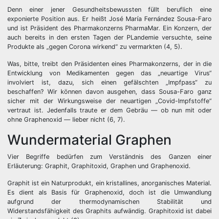
Denn einer jener Gesundheitsbewussten füllt beruflich eine
exponierte Position aus. Er heißt
José María Fernández Sousa-Faro
und ist Präsident des Pharmakonzerns PharmaMar. Ein Konzern, der
auch bereits in den ersten Tagen der PLandemie versuchte, seine
Produkte als „gegen Corona wirkend“ zu vermarkten (4, 5).
Was, bitte, treibt den Präsidenten eines Pharmakonzerns, der in die
Entwicklung von Medikamenten gegen das „neuartige Virus“
involviert ist, dazu, sich einen gefälschten „Impfpass“ zu
beschaffen? Wir können davon ausgehen, dass Sousa-Faro ganz
sicher mit der Wirkungsweise der neuartigen „Covid-Impfstoffe“
vertraut ist. Jedenfalls traute er dem Gebräu — ob nun mit oder
ohne Graphenoxid — lieber nicht (6, 7).
Wundermaterial Graphen
Vier Begriffe bedürfen zum Verständnis des Ganzen einer
Erläuterung: Graphit, Graphitoxid, Graphen und Graphenoxid.
Graphit ist ein Naturprodukt, ein kristallines, anorganisches Material.
Es dient als Basis für Graphenoxid, doch ist die Umwandlung
aufgrund der thermodynamischen Stabilität und
Widerstandsfähigkeit des Graphits aufwändig. Graphitoxid ist dabei