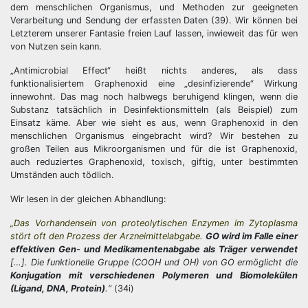
dem menschlichen Organismus, und Methoden zur geeigneten
Verarbeitung und Sendung der erfassten Daten (39). Wir können bei
Letzterem unserer Fantasie freien Lauf lassen, inwieweit das für wen
von Nutzen sein kann.
„Antimicrobial Effect“ heißt nichts anderes, als dass
funktionalisiertem Graphenoxid eine „desinfizierende“ Wirkung
innewohnt. Das mag noch halbwegs beruhigend klingen, wenn die
Substanz tatsächlich in Desinfektionsmitteln (als Beispiel) zum
Einsatz käme. Aber wie sieht es aus, wenn Graphenoxid in den
menschlichen Organismus eingebracht wird? Wir bestehen zu
großen Teilen aus Mikroorganismen und für die ist Graphenoxid,
auch reduziertes Graphenoxid, toxisch, giftig, unter bestimmten
Umständen auch tödlich.
Wir lesen in der gleichen Abhandlung:
„Das Vorhandensein von proteolytischen Enzymen im Zytoplasma
stört oft den Prozess der Arzneimittelabgabe.
GO wird im Falle einer
effektiven Gen- und Medikamentenabgabe als Träger verwendet
[…]. Die funktionelle Gruppe (COOH und OH) von GO ermöglicht die
Konjugation mit verschiedenen Polymeren und Biomolekülen
(Ligand, DNA, Protein)
.“
(34i)