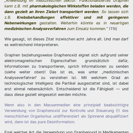
„Anwendung im medizinischen Sektor: Funktionalisiertes Graphen
kann z.B. mit
pharmakologischen Wirkstoffen beladen werden, die
dann gezielt an ihren Zielort transportiert werden
. So lassen sich
z.B.
Krebsbehandlungen effektiver und mit geringeren
Nebenwirkungen
gestalten. Weiterhin könnte es in neuartigen
medizinischen Analyseverfahren
zum Einsatz kommen.“
(11ii)
Wie gesagt, ist dieses Zitat inzwischen acht Jahre alt. Und man darf
es weitreichend interpretieren.
Graphen beziehungsweise Graphenoxid eignet sich aufgrund seiner
elektromagnetischen Eigenschaften grundsätzlich dafür,
Informationen zu transportieren, sprich Informationen zu senden
(siehe weiter oben)! Das ist es, was unter „medizinischen
Analyseverfahren“ zu verstehen ist. Mit welchem Grad an
technologischer Intelligenz die Partikel ausgestattet sind, ist dabei
erst einmal nebensächlich. Entscheidend ist die Fähigkeit — und
dass diese gezielt eingesetzt werden möchte.
Wenn also in den Massenmedien eine prinzipiell beabsichtigte
Verwendung von Graphenoxid zur Kontrolle und Steuerung (!) des
menschlichen Organismus undifferenziert als Spinnerei abqualifiziert
wird, dann ist das pure Desinformation.
Egal welcher Art die Verwendung von Graphenoxid in Medikamenten