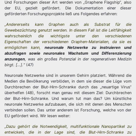
Und Forschungen dieser Art werden von „Graphene Flagship“, also
der EU, gezielt gefördert. Die Dokumentation einer dieser
geförderten Forschungsprojekte ließ uns Folgendes erfahren:
„Andererseits kann Graphen auch als Substrat für die
Gewebezüchtung genutzt werden. In diesem Fall ist die Leitfähigkeit
wahrscheinlich die wichtigste unter den verschiedenen
Eigenschaften der verschiedenen Graphen-Materialien, da sie es
ermöglichen kann,
neuronale Netzwerke zu instruieren und
abzufragen sowie neuronales Wachstum und Differenzierung
anzuregen
, was ein großes Potenzial in der regenerativen Medizin
birgt. […].“
(47)
Neuronale Netzwerke sind in unserem Gehirn platziert. Während die
Medien die Bevölkerung verblöden, in dem sie dieser die Lüge vom
Durchbrechen der Blut-Hirn-Schranke durch das „neuartige Virus“
überhelfen (48), forscht man genau mit diesem Ziel: Durchbrechen
der Blut-Hirn-Schranke. Und warum tut man das? Um künstliche
neuronale Netzwerke aufzubauen, die sich mit denen des Menschen
verbinden sollen. Das unter anderem ist Forschung, welche von der
EU gefördert wird. Wir lesen weiter:
„Dazu gehört die Notwendigkeit, multifunktionale Nanopartikel zu
entwickeln, die in der Lage sind, die Blut-Hirn-Schranke zu