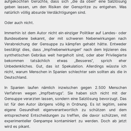
aufgekochten Gerüchte, dass sich „die da oben“ eine Salzlösung
geben lassen, um den Risiken der Genspritze zu entgehen. Was
natürlich völlig absurde Verdächtigungen sind.
Oder auch nicht.
Immerhin ist dem Autor nicht ein einziger Politiker auf Landes- oder
Bundesebene bekannt, der mit schweren Nebenwirkungen nach
Verabreichung der Gensuppe zu kämpfen gehabt hätte. Entweder
bestätigt dies, dass „Impfnebenwirkungen“ nach dem Injizieren des
synthetischen Gebräus weit hergeholt sind, oder aber Privilegierte
bekommen tatsächlich etwas „Besseres“, sprich eher
Unbedenkliches. Gut, das ist Spekulation. Allerdings wüsste ich
nicht, warum Menschen in Spanien schlechter sein sollten als die in
Deutschland.
In Spanien laufen nämlich inzwischen gegen 2.500 Menschen
Verfahren wegen „Impfbetrugs“. Sie haben sich nicht mit der
Gensuppe verarzten lassen, sondern eine Salzlösung bevorzugt. Das
ist für den Autor übrigens völlig in Ordnung. Es ist legitim, seine
eigene Gesundheit eigenverantwortlich zu schützen und dem
entsprechend Entscheidungen zu treffen, die davor schützen, mit
experimenteller Genpampe kontaminiert zu werden. Doch ab jetzt
wird es pikant.