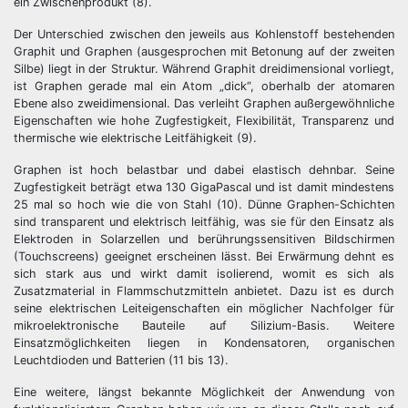
ein Zwischenprodukt (8).
Der Unterschied zwischen den jeweils aus Kohlenstoff bestehenden
Graphit und Graphen (ausgesprochen mit Betonung auf der zweiten
Silbe) liegt in der Struktur. Während Graphit dreidimensional vorliegt,
ist Graphen gerade mal ein Atom „dick“, oberhalb der atomaren
Ebene also zweidimensional. Das verleiht Graphen außergewöhnliche
Eigenschaften wie hohe Zugfestigkeit, Flexibilität, Transparenz und
thermische wie elektrische Leitfähigkeit (9).
Graphen ist hoch belastbar und dabei elastisch dehnbar. Seine
Zugfestigkeit beträgt etwa 130 GigaPascal und ist damit mindestens
25 mal so hoch wie die von Stahl (10). Dünne Graphen-Schichten
sind transparent und elektrisch leitfähig, was sie für den Einsatz als
Elektroden in Solarzellen und berührungssensitiven Bildschirmen
(Touchscreens) geeignet erscheinen lässt. Bei Erwärmung dehnt es
sich stark aus und wirkt damit isolierend, womit es sich als
Zusatzmaterial in Flammschutzmitteln anbietet. Dazu ist es durch
seine elektrischen Leiteigenschaften ein möglicher Nachfolger für
mikroelektronische Bauteile auf Silizium-Basis. Weitere
Einsatzmöglichkeiten liegen in Kondensatoren, organischen
Leuchtdioden und Batterien (11 bis 13).
Eine weitere, längst bekannte Möglichkeit der Anwendung von