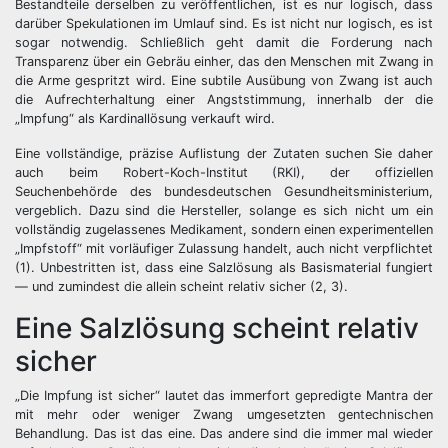
Bestandteile derselben zu veröffentlichen, ist es nur logisch, dass
darüber Spekulationen im Umlauf sind. Es ist nicht nur logisch, es ist
sogar notwendig. Schließlich geht damit die Forderung nach
Transparenz über ein Gebräu einher, das den Menschen mit Zwang in
die Arme gespritzt wird. Eine subtile Ausübung von Zwang ist auch
die Aufrechterhaltung einer Angststimmung, innerhalb der die
„Impfung“ als Kardinallösung verkauft wird.
Eine vollständige, präzise Auflistung der Zutaten suchen Sie daher
auch beim Robert-Koch-Institut (RKI), der offiziellen
Seuchenbehörde des bundesdeutschen Gesundheitsministerium,
vergeblich. Dazu sind die Hersteller, solange es sich nicht um ein
vollständig zugelassenes Medikament, sondern einen experimentellen
„Impfstoff“ mit vorläufiger Zulassung handelt, auch nicht verpflichtet
(1). Unbestritten ist, dass eine Salzlösung als Basismaterial fungiert
— und zumindest die allein scheint relativ sicher (2, 3).
Eine Salzlösung scheint relativ
sicher
„Die Impfung ist sicher“ lautet das immerfort gepredigte Mantra der
mit mehr oder weniger Zwang umgesetzten gentechnischen
Behandlung. Das ist das eine. Das andere sind die immer mal wieder