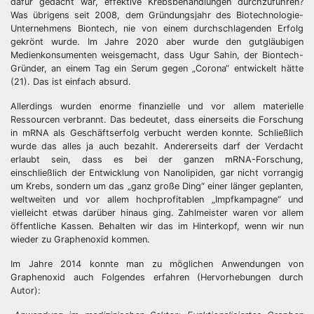
dafür gedacht war, effektive Krebsbehandlungen durchzuführen?
Was übrigens seit 2008, dem Gründungsjahr des Biotechnologie-
Unternehmens Biontech, nie von einem durchschlagenden Erfolg
gekrönt wurde. Im Jahre 2020 aber wurde den gutgläubigen
Medienkonsumenten weisgemacht, dass Ugur Sahin, der Biontech-
Gründer, an einem Tag ein Serum gegen „Corona“ entwickelt hätte
(21). Das ist einfach absurd.
Allerdings wurden enorme finanzielle und vor allem materielle
Ressourcen verbrannt. Das bedeutet, dass einerseits die Forschung
in mRNA als Geschäftserfolg verbucht werden konnte. Schließlich
wurde das alles ja auch bezahlt. Andererseits darf der Verdacht
erlaubt sein, dass es bei der ganzen mRNA-Forschung,
einschließlich der Entwicklung von Nanolipiden, gar nicht vorrangig
um Krebs, sondern um das „ganz große Ding“ einer länger geplanten,
weltweiten und vor allem hochprofitablen „Impfkampagne“ und
vielleicht etwas darüber hinaus ging. Zahlmeister waren vor allem
öffentliche Kassen. Behalten wir das im Hinterkopf, wenn wir nun
wieder zu Graphenoxid kommen.
Im Jahre 2014 konnte man zu möglichen Anwendungen von
Graphenoxid auch Folgendes erfahren (Hervorhebungen durch
Autor):