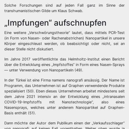
Solche Forschungen sind auf jeden Fall ganz im Sinne der
transhumanistischen Gilde um Klaus Schwab.
„Impfungen“ aufschnupfen
Eine weitere „Verschwörungstheorie“ lautet, dass mittels PCR-Test
(in Form von Nasen- oder Rachenabstrichen) Nanopartikel in unsere
Körper eingeschleust werden, ob beabsichtigt oder nicht, sei an
dieser Stelle nicht diskutiert.
Im Jahre 2017 veröffentlichte das Helmholtz-Institut einen Bericht
über die Entwicklung eines „Impfstoffes“ in Form eines Nasen-Sprays
— unter Verwendung von Nanopartikeln (49).
In der Türkei ist eine Firma namens nanografi ansässig. Der Name ist
Programm, das Unternehmen ist auf Graphen verwendende Produkte
spezialisiert (50). Eben dieses Unternehmen arbeitet mindestens seit
dem Jahre 2021 intensiv an der Entwicklung eines „intranasalen
COVID-19-Impfstoffs mit Nanotechnologie“, also eines
Nasensprays, welches unter anderem Nanopartikel auf Graphen-
Basis enthält (51).
Dann möchte der Autor dem Publikum einen der „Verkaufsschlager“
von nanografi auf keinen Fall vorenthalten. Weiter oben wurde ja