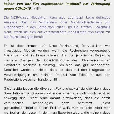
keinen von der FDA zugelassenen Impfstoff zur Vorbeugung
gegen
COVID-19
.
” (18i)
Die MDR-Wissen-Redaktion kann also überhaupt keine definitive
Aussage über das Vorhanden- oder Nichtvorhandensein von
Graphenoxid in den Seren von Pfizer und Co. treffen. Jedenfalls
nicht, wenn sie sich auf veröffentlichte Inhaltslisten von Seren mit
Notfallzulassungen beruft.
Es ist doch immer aufs Neue faszinierend, festzustellen, wie
investigativ Medien werden, wenn die Recherchen vorgegebene
Narrative nicht in Frage stellen. Als die japanische Regierung
mehrere Chargen der Covid-19-Plörre des US-amerikanischen
Herstellers Moderna zurückzog, ließ sich das gut beobachten.
Detailliert wurde berichtet, dass es sich bei den festgestellten
Verunreinigungen um kleinste Partikel von Edelstahl aus den
Produktionssystemen handelte (19).
Gleichzeitig lassen die diversen „Faktenchecker“ durchblicken, dass
Spekulationen zu Graphenoxid in der Pharmazie wohl doch nicht so
abwegig sind. Nicht ohne darauf hinzuweisen, dass die damit
verbundenen Technologien ganz bestimmt „nicht
gesundheitsschädlich seien“. Freilich weiß man es nicht. Aber man
manipuliert den Leser, in dem man Experten zitiert, die meinen, dass