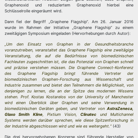
Graphenoxid und reduziertem Graphenoxid hierbei eine
Schlüsselrolle eingeräumt wird.
Dann fiel der Begriff „Graphene Flagship“. Am 26. Januar 2016
wurde im Rahmen der Initiative „Graphene Flagship“ zu einem
zweitägigen Symposium eingeladen (Hervorhebungen durch Autor):
„Um den Einsatz von Graphen in der Gesundheitsbranche
voranzutreiben, veranstaltet das Graphene Flagship eine zweitägige
Veranstaltung, die auf die Bedürfnisse von biomedizinischen
Fachleuten zugeschnitten ist, die das Potenzial von Graphen schnell
und präzise verstehen müssen. Die Graphene Connect-Konferenz
des Graphene Flagship bringt führende Vertreter der
biomedizinischen Graphen-Forschung aus Wissenschaft und
Industrie zusammen und bietet den Teilnehmern die Möglichkeit, von
denjenigen zu lernen, die an der Spitze des modernen Wissens
stehen. Prof. Kostas Kostarelos von der University of Manchester
wird einen Überblick über Graphen und seine Verwendung in
biomedizinischen Geräten geben, und Vertreter von
AstraZeneca,
Glaxo Smith Kline
, Pixtium Vision,
Clinatec
und Multichannel
Systems werden darüber sprechen, wie diese Spitzenforschung in
der Industrie abgeschlossen wird und wie es weitergeht.“
(43)
Die drei hervorgehobenen Konzerne sind führende Hersteller von