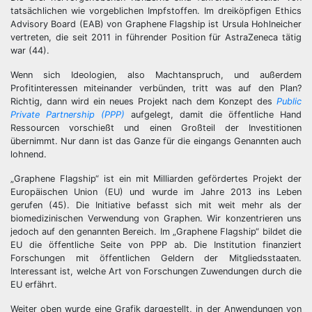
tatsächlichen wie vorgeblichen Impfstoffen. Im dreiköpfigen Ethics
Advisory Board (EAB) von Graphene Flagship ist Ursula Hohlneicher
vertreten, die seit 2011 in führender Position für AstraZeneca tätig
war (44).
Wenn sich Ideologien, also Machtanspruch, und außerdem
Profitinteressen miteinander verbünden, tritt was auf den Plan?
Richtig, dann wird ein neues Projekt nach dem Konzept des
Public
Private Partnership (PPP)
aufgelegt, damit die öffentliche Hand
Ressourcen vorschießt und einen Großteil der Investitionen
übernimmt. Nur dann ist das Ganze für die eingangs Genannten auch
lohnend.
„Graphene Flagship“ ist ein mit Milliarden gefördertes Projekt der
Europäischen Union (EU) und wurde im Jahre 2013 ins Leben
gerufen (45). Die Initiative befasst sich mit weit mehr als der
biomedizinischen Verwendung von Graphen. Wir konzentrieren uns
jedoch auf den genannten Bereich. Im „Graphene Flagship“ bildet die
EU die öffentliche Seite von PPP ab. Die Institution finanziert
Forschungen mit öffentlichen Geldern der Mitgliedsstaaten.
Interessant ist, welche Art von Forschungen Zuwendungen durch die
EU erfährt.
Weiter oben wurde eine Grafik dargestellt, in der Anwendungen von