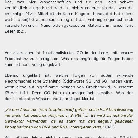
Das, was hier wissenschaftlich und für den Laien schwer
verständlich ausgedrückt wird, ist nichts anderes als das, was die
ehemalige Pfizer-Mitarbeiterin Karen Kingston behauptet hat (siehe
weiter oben)! Graphenoxid ermöglicht das Einbringen gentechnisch
veränderten und in Nanolipiden gekapselten Materials in menschliche
Zellen (b2).
Vor allem aber ist funktionalisiertes GO in der Lage, mit unserer
Erbsubstanz zu interagieren. Was das langfristig für Folgen haben
kann, ist noch völlig ungeklärt.
Ebenso ungeklärt ist, welche Folgen von außen wirkende
elektromagnetische Strahlung (Stichworte 5G und 6G) haben kann,
wenn diese auf signifikante Mengen von Graphenoxid in unserem
Körper trifft. Denn GO ist elektromagnetisch sensibel. Was den
damit befassten Wissenschaftlern längst klar ist:
„Zu den Ansätzen [von Graphenoxid] gehört seine Funktionalisierung
mit einem kationischen Polymer, z. B. PEI […]. Es wird als nichtviraler
Genvektor verwendet, da es stark mit den negativ geladenen
Phosphationen von DNA und RNA interagieren kann.“
(34ii)
Wir können leider nicht davon ausgehen, dass die Effekte