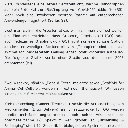
2020 mindestens eine Arbeit veröffentlicht, welche Nanographen
auf sein Potenzial zur „Bekämpfung von Covid-19“ abklopfte (35).
Mehr noch sind inzwischen mehrere Patente auf entsprechende
Anwendungen registriert (36 bis 38).
Liest man sich in die Arbeiten etwas ein, kann man sich schwerlich
des Eindrucks entziehen, dass Graphen, Graphenoxid (GO) oder
auch reduziertes Graphenoxid (rGO) nicht nur eine schöne Option,
sondern notwendiger Bestandteil von „Therapien“ sind, die auf
synthetisch hergestellten Gensequenzen oder Proteinen aufbauen.
Die folgende Grafik wurde einer Studie aus dem Jahre 2018
entnommen (b1).
Zwei Aspekte, nämlich „Bone & Teeth Implants“ sowie „Scaffold for
Animal Cell Culture“, werden im Text noch thematisiert. Wir lassen
sie an dieser Stelle erst einmal außen vor.
Krebsbehandlung (Cancer Treatment) sowie die Verabreichung von
Medikamenten (Drug Delivery) als Einsatzzwecke für GO wurden
bereits mehrfach angesprochen, doch sehen wir, dass das
pharmazeutische (?) Spektrum weit größer ist. „Biosensing &
Bioimaging“ steht für Sensorik in biologischen Systemen, also auch