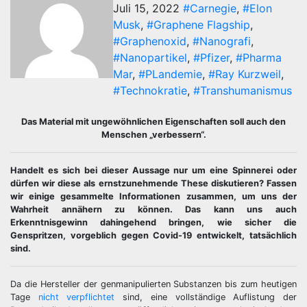
Juli 15, 2022
#Carnegie
,
#Elon
Musk
,
#Graphene Flagship
,
#Graphenoxid
,
#Nanografi
,
#Nanopartikel
,
#Pfizer
,
#Pharma
Mar
,
#PLandemie
,
#Ray Kurzweil
,
#Technokratie
,
#Transhumanismus
Das Material mit ungewöhnlichen Eigenschaften soll auch den
Menschen „verbessern“.
Handelt es sich bei dieser Aussage nur um eine Spinnerei oder
dürfen wir diese als ernstzunehmende These diskutieren? Fassen
wir einige gesammelte Informationen zusammen, um uns der
Wahrheit annähern zu können. Das kann uns auch
Erkenntnisgewinn dahingehend bringen, wie sicher die
Genspritzen, vorgeblich gegen Covid-19 entwickelt, tatsächlich
sind.
Da die Hersteller der genmanipulierten Substanzen bis zum heutigen
Tage
nicht verpflichtet
sind, eine vollständige Auflistung der