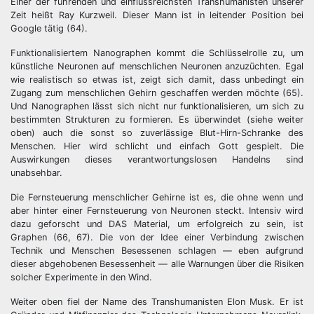
Einer der führenden und einflussreichsten Transhumanisten unserer
Zeit heißt Ray Kurzweil. Dieser Mann ist in leitender Position bei
Google tätig (64).
Funktionalisiertem Nanographen kommt die Schlüsselrolle zu, um
künstliche Neuronen auf menschlichen Neuronen anzuzüchten. Egal
wie realistisch so etwas ist, zeigt sich damit, dass unbedingt ein
Zugang zum menschlichen Gehirn geschaffen werden möchte (65).
Und Nanographen lässt sich nicht nur funktionalisieren, um sich zu
bestimmten Strukturen zu formieren. Es überwindet (siehe weiter
oben) auch die sonst so zuverlässige Blut-Hirn-Schranke des
Menschen. Hier wird schlicht und einfach Gott gespielt. Die
Auswirkungen dieses verantwortungslosen Handelns sind
unabsehbar.
Die Fernsteuerung menschlicher Gehirne ist es, die ohne wenn und
aber hinter einer Fernsteuerung von Neuronen steckt. Intensiv wird
dazu geforscht und DAS Material, um erfolgreich zu sein, ist
Graphen (66, 67). Die von der Idee einer Verbindung zwischen
Technik und Menschen Besessenen schlagen — eben aufgrund
dieser abgehobenen Besessenheit — alle Warnungen über die Risiken
solcher Experimente in den Wind.
Weiter oben fiel der Name des Transhumanisten Elon Musk. Er ist