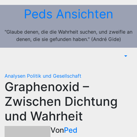
Zum
Peds Ansichten
Inhalt
springen
"Glaube denen, die die Wahrheit suchen, und zweifle an
denen, die sie gefunden haben." (André Gide)
Analysen
Politik und Gesellschaft
Graphenoxid –
Zwischen Dichtung
und Wahrheit
Von
Ped