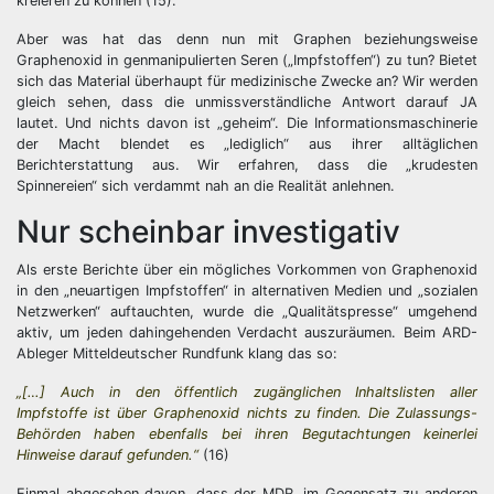
kreieren zu können (15).
Aber was hat das denn nun mit Graphen beziehungsweise
Graphenoxid in genmanipulierten Seren („Impfstoffen“) zu tun? Bietet
sich das Material überhaupt für medizinische Zwecke an? Wir werden
gleich sehen, dass die unmissverständliche Antwort darauf JA
lautet. Und nichts davon ist „geheim“. Die Informationsmaschinerie
der Macht blendet es „lediglich“ aus ihrer alltäglichen
Berichterstattung aus. Wir erfahren, dass die „krudesten
Spinnereien“ sich verdammt nah an die Realität anlehnen.
Nur scheinbar investigativ
Als erste Berichte über ein mögliches Vorkommen von Graphenoxid
in den „neuartigen Impfstoffen“ in alternativen Medien und „sozialen
Netzwerken“ auftauchten, wurde die „Qualitätspresse“ umgehend
aktiv, um jeden dahingehenden Verdacht auszuräumen. Beim ARD-
Ableger Mitteldeutscher Rundfunk klang das so:
„[…] Auch in den öffentlich zugänglichen Inhaltslisten aller
Impfstoffe ist über Graphenoxid nichts zu finden. Die Zulassungs-
Behörden haben ebenfalls bei ihren Begutachtungen keinerlei
Hinweise darauf gefunden.“
(16)
Einmal abgesehen davon, dass der MDR, im Gegensatz zu anderen