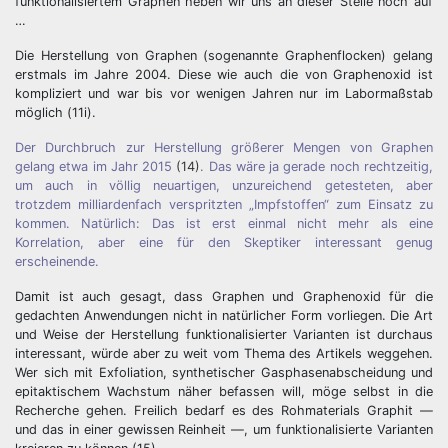
funktionalisiertem Graphen heben wir uns an dieser Stelle noch auf
…
Die Herstellung von Graphen (sogenannte Graphenflocken) gelang
erstmals im Jahre 2004. Diese wie auch die von Graphenoxid ist
kompliziert und war bis vor wenigen Jahren nur im Labormaßstab
möglich (11i).
Der Durchbruch zur Herstellung größerer Mengen von Graphen
gelang etwa im Jahr 2015
(14)
. Das wäre ja gerade noch rechtzeitig,
um auch in völlig neuartigen, unzureichend getesteten, aber
trotzdem milliardenfach verspritzten „Impfstoffen“ zum Einsatz zu
kommen. Natürlich: Das ist erst einmal nicht mehr als eine
Korrelation, aber eine für den Skeptiker interessant genug
erscheinende.
Damit ist auch gesagt, dass Graphen und Graphenoxid für die
gedachten Anwendungen nicht in natürlicher Form vorliegen. Die Art
und Weise der Herstellung funktionalisierter Varianten ist durchaus
interessant, würde aber zu weit vom Thema des Artikels weggehen.
Wer sich mit Exfoliation, synthetischer Gasphasenabscheidung und
epitaktischem Wachstum näher befassen will, möge selbst in die
Recherche gehen. Freilich bedarf es des Rohmaterials Graphit —
und das in einer gewissen Reinheit —, um funktionalisierte Varianten