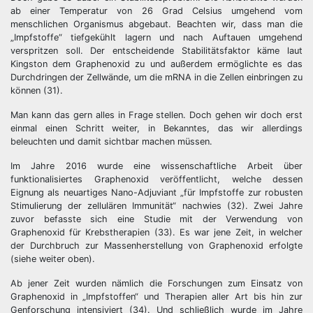
ab einer Temperatur von 26 Grad Celsius umgehend vom
menschlichen Organismus abgebaut. Beachten wir, dass man die
„Impfstoffe“ tiefgekühlt lagern und nach Auftauen umgehend
verspritzen soll. Der entscheidende Stabilitätsfaktor käme laut
Kingston dem Graphenoxid zu und außerdem ermöglichte es das
Durchdringen der Zellwände, um die mRNA in die Zellen einbringen zu
können (31).
Man kann das gern alles in Frage stellen. Doch gehen wir doch erst
einmal einen Schritt weiter, in Bekanntes, das wir allerdings
beleuchten und damit sichtbar machen müssen.
Im Jahre 2016 wurde eine wissenschaftliche Arbeit über
funktionalisiertes Graphenoxid veröffentlicht, welche dessen
Eignung als neuartiges Nano-Adjuviant „für Impfstoffe zur robusten
Stimulierung der zellulären Immunität“ nachwies (32). Zwei Jahre
zuvor befasste sich eine Studie mit der Verwendung von
Graphenoxid für Krebstherapien (33). Es war jene Zeit, in welcher
der Durchbruch zur Massenherstellung von Graphenoxid erfolgte
(siehe weiter oben).
Ab jener Zeit wurden nämlich die Forschungen zum Einsatz von
Graphenoxid in „Impfstoffen“ und Therapien aller Art bis hin zur
Genforschung intensiviert (34). Und schließlich wurde im Jahre