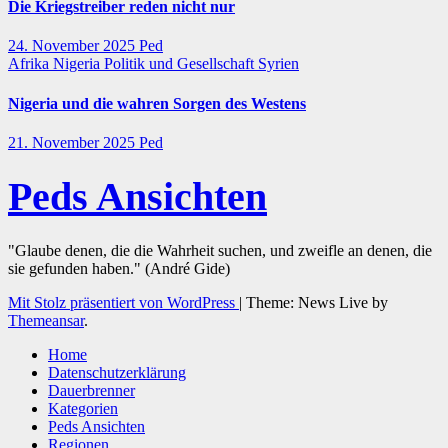
Die Kriegstreiber reden nicht nur
24. November 2025
Ped
Afrika
Nigeria
Politik und Gesellschaft
Syrien
Nigeria und die wahren Sorgen des Westens
21. November 2025
Ped
Peds Ansichten
"Glaube denen, die die Wahrheit suchen, und zweifle an denen, die
sie gefunden haben." (André Gide)
Mit Stolz präsentiert von WordPress
|
Theme: News Live by
Themeansar
.
Home
Datenschutzerklärung
Dauerbrenner
Kategorien
Peds Ansichten
Regionen