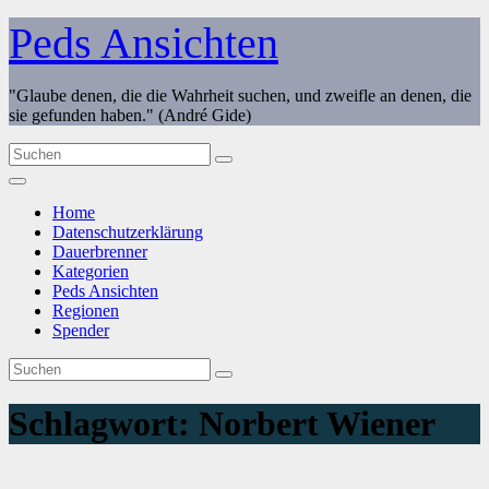
Zum
Peds Ansichten
Inhalt
springen
"Glaube denen, die die Wahrheit suchen, und zweifle an denen, die
sie gefunden haben." (André Gide)
Home
Datenschutzerklärung
Dauerbrenner
Kategorien
Peds Ansichten
Regionen
Spender
Schlagwort:
Norbert Wiener