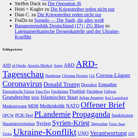
Steffen Duck
zu
Die Operation J6
Heiri + Kugler
zu
Die Kriegstreiber reden nicht nur
Dian C.
zu
Die Kriegstreiber reden nicht nur
FraDa
zu
Songdo — Die Stadt, die alles weiß
Bananenrepublik Deutschland (17) | ZG Blog
zu
Lateinamerikanische Drogenkartelle und der Ukraine-
Konflikt
Schlagwörter
ARD-
AfD
ARD
al-Qaida
Angela Merkel
Angst
Tagesschau
Corona-Lügner
Bundestag
Christian Drosten
CIA
Coronavirus
Donald Trump
Dresden
Empathie
Flugblatt
Giftgas
Europäische Union
Faschismus
Flüchtlinge
False Flag
Grundrechte
Islamischer Staat
Idlib
Julian Assange
Karl Lauterbach
Offener Brief
Medienkritik
MDR
NATO
Maskenzwang
PLandemie
Propaganda
PCR-Test
Sanktionen
OPCW
Syrien-Krieg
Syrien
Staatsterrorismus
Tagesschau
Tiefer Staat
Ukraine-Konflikt
Verantwortung
UNO
Türkei
ZDF