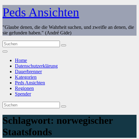
Zum
Peds Ansichten
Inhalt
springen
"Glaube denen, die die Wahrheit suchen, und zweifle an denen, die
sie gefunden haben." (André Gide)
Home
Datenschutzerklärung
Dauerbrenner
Kategorien
Peds Ansichten
Regionen
Spender
Schlagwort:
norwegischer
Staatsfonds