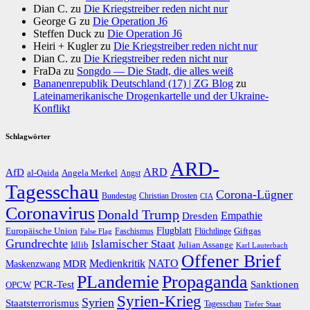
Dian C.
zu
Die Kriegstreiber reden nicht nur
George G
zu
Die Operation J6
Steffen Duck
zu
Die Operation J6
Heiri + Kugler
zu
Die Kriegstreiber reden nicht nur
Dian C.
zu
Die Kriegstreiber reden nicht nur
FraDa
zu
Songdo — Die Stadt, die alles weiß
Bananenrepublik Deutschland (17) | ZG Blog
zu
Lateinamerikanische Drogenkartelle und der Ukraine-
Konflikt
Schlagwörter
ARD-
AfD
ARD
al-Qaida
Angela Merkel
Angst
Tagesschau
Corona-Lügner
Bundestag
Christian Drosten
CIA
Coronavirus
Donald Trump
Dresden
Empathie
Flugblatt
Giftgas
Europäische Union
Faschismus
Flüchtlinge
False Flag
Grundrechte
Islamischer Staat
Idlib
Julian Assange
Karl Lauterbach
Offener Brief
Medienkritik
MDR
NATO
Maskenzwang
PLandemie
Propaganda
PCR-Test
Sanktionen
OPCW
Syrien-Krieg
Syrien
Staatsterrorismus
Tagesschau
Tiefer Staat