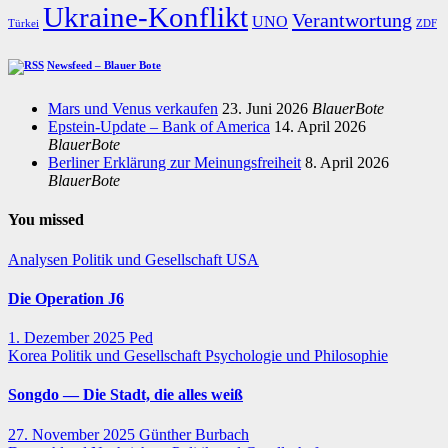
Ukraine-Konflikt
Verantwortung
UNO
Türkei
ZDF
Newsfeed – Blauer Bote
Mars und Venus verkaufen
23. Juni 2026
BlauerBote
Epstein-Update – Bank of America
14. April 2026
BlauerBote
Berliner Erklärung zur Meinungsfreiheit
8. April 2026
BlauerBote
You missed
Analysen
Politik und Gesellschaft
USA
Die Operation J6
1. Dezember 2025
Ped
Korea
Politik und Gesellschaft
Psychologie und Philosophie
Songdo — Die Stadt, die alles weiß
27. November 2025
Günther Burbach