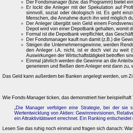
Der Fondsmanager (bzw. das Programm) bietet ein 
Er lockt die Anleger mit der Spekulation auf Pr
sinnvoll, sozial oder ökologisch ist. Es geht e
Menschen, die Annahme durch ihn wird möglich du
Der Anleger übergibt sein Geld einem Fondsverwa
Depot wird von einer Depotbank gehalten, womit 
Formal ist die Depotbank verpflichtet, das Geschä
Der Fondsmanager kauft nun damit (z.B.) die Gewi
Steigen die Unternehmensgewinne, werden Renditen 
den Anleger i.A. nicht, ist er doch viel zu we
Auswirkungen der Wirtschaftstätigkeit betroffen sind
Einmal jährlich werden die Gewinne an die Anteils
generieren und fließen dem Anleger erst dann zu, 
Das Geld kann außerdem bei Banken angelegt werden, um Zinse
Wie Fonds-Manager ticken, das demonstriert hier beispielha
„Die Manager verfolgen eine Strategie, bei der sie 
Wertentwicklung von Aktien: Gewinn­revisionen, Relati
ein Attraktivitätswert errechnet. Ein Ranking entscheide
Lesen Sie das ruhig noch einmal und fragen sich danach: W