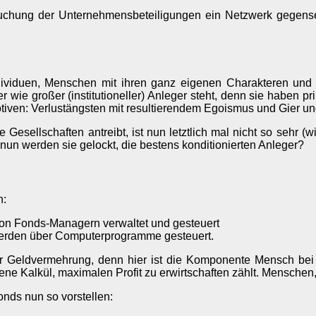
uchung der Unternehmensbeteiligungen ein Netzwerk gegensei
ndividuen, Menschen mit ihren ganz eigenen Charakteren un
ie großer (institutioneller) Anleger steht, denn sie haben pri
ven: Verlustängsten mit resultierendem Egoismus und Gier un
esellschaften antreibt, ist nun letztlich mal nicht so sehr (
 nun werden sie gelockt, die bestens konditionierten Anleger?
n:
 von Fonds-Managern verwaltet und gesteuert
erden über Computerprogramme gesteuert.
er Geldvermehrung, denn hier ist die Komponente Mensch bei 
e Kalkül, maximalen Profit zu erwirtschaften zählt. Menschen, 
nds nun so vorstellen: