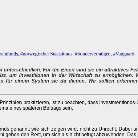
mentfonds
,
#norwegischer Staatsfonds
,
#Sondervermögen
,
#Vanguard
unterschiedlich. Für die Einen sind sie ein attraktives Fel
st, um Investitionen in der Wirtschaft zu ermöglichen. 
as für einem System sie da dienen. Wir sollten erkennen
nzipien praktizieren, ist zu beachten, dass Investmentfonds-Ge
ma eines späteren Beitrags sein.
s genannt; wie sich zeigen wird, nicht zu Unrecht. Dabei u
ni geben den Rest, um sich als nicht befugt abzuwenden. Das j