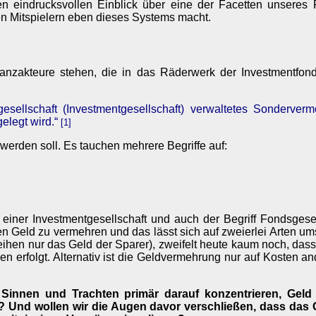
en eindrucksvollen Einblick über eine der Facetten unseres
hen Mitspielern eben dieses Systems macht.
inanzakteure stehen, die in das Räderwerk der Investmentfo
egesellschaft (Investmentgesellschaft) verwaltetes Sonderve
elegt wird.“
[1]
 werden soll. Es tauchen mehrere Begriffe auf:
 einer Investmentgesellschaft und auch der Begriff Fondsgesel
sen Geld zu vermehren und das lässt sich auf zweierlei Arten u
eihen nur das Geld der Sparer), zweifelt heute kaum noch, da
 erfolgt. Alternativ ist die Geldvermehrung nur auf Kosten 
r Sinnen und Trachten primär darauf konzentrieren, Gel
Und wollen wir die Augen davor verschließen, dass das Ge