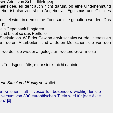
sen Arten von Schuldtiteln
.
[a3]
nehmensidee, es geht auch nicht darum, ob eine Unternehmung
gebot ist also zuerst ein Angebot an Egoismus und Gier des
ichtet wird, in dem seine Fondsanteile gehalten werden. Das
st.
 als Depotbank fungieren.
d bildet so das Portfolio
pekulation. WIE der Gewinn erwirtschaftet wurde, interessiert
hmen, deren Mitarbeitern und anderen Menschen, die von den
nn werden sie wieder angelegt, um weitere Gewinne zu
Fondsgeschäfts; mehr steckt nicht dahinter.
an Structured Equity
verwaltet:
Kriterien hält Invesco für besonders wichtig für die
versum von 800 europäischen Titeln wird für jede Aktie
en.“
[8]