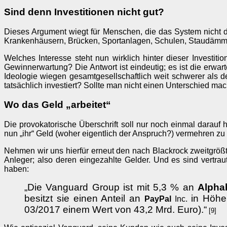
Sind denn Investitionen nicht gut?
Dieses Argument wiegt für Menschen, die das System nicht du
Krankenhäusern, Brücken, Sportanlagen, Schulen, Staudämm
Welches Interesse steht nun wirklich hinter dieser Investit
Gewinnerwartung? Die Antwort ist eindeutig; es ist die erwar
Ideologie wiegen gesamtgesellschaftlich weit schwerer als der
tatsächlich investiert? Sollte man nicht einen Unterschied ma
Wo das Geld „arbeitet“
Die provokatorische Überschrift soll nur noch einmal darauf
nun „ihr“ Geld (woher eigentlich der Anspruch?) vermehren z
Nehmen wir uns hierfür erneut den nach Blackrock zweitgrößt
Anleger; also deren eingezahlte Gelder. Und es sind vertr
haben:
„Die Vanguard Group ist mit 5,3 % an
Alpha
besitzt sie einen Anteil an
in Höhe
PayPal
Inc.
03/2017 einem Wert von 43,2 Mrd. Euro).“
[9]