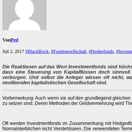
Von
Ped
Juli 2, 2017
#BlackRock
,
#Fondsgesellschaft
,
#Hedgefonds
,
#Invest
Die Reaktionen auf das Wort Investmentfonds sind höchst 
dass eine Steuerung von Kapitalflüssen doch sinnvoll i
verborgen. Und selbst die Anleger wissen oft nicht, w
neoliberalen kapitalistischen Gesellschaft sind.
Vorbemerkung: Auch wenn sie auf den grundlegend gleichen Pri
zu setzen sind. Deren Methoden der Geldvermehrung wird The
Oft werden Investmentfonds im Zusammenhang mit Hedgedfond
Normalsterblichen nicht Verstehbaren. Die verwendeten Termi