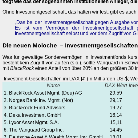
folgt wie das der sogenannten institutionellen Anleger, di
Ohne Investmentgesellschaft, das halten wir fest, gibt es au
„Das bei der Investmentgesellschaft gegen Ausgabe vo
Es ist vom Vermögen der Investmentgesellschaft g
Investmentgesellschaft selbst und vor dem Zugriff von Glä
Die neuen Moloche – Investmentgesellschaften
Was für gewaltige Sondervermögen in Investmentfonds kursie
besteht kein Zugriff von außen (s.o.), sollte Vanguard in Sch
mit
BlackRock
einen Anteil von über 20% an den größten 30 
Investment-Gesellschaften im DAX
(in Milliarden US-$; We
[4]
Name
DAX-Wert
Inve
1. BlackRock Asset Mgmt. (Deu) AG
29,59
2. Norges Bank Inv. Mgmt. (Nor)
29,17
3. BlackRock Fund Advisors
19,27
4. Deka Investment GmbH
16,14
5. Lyxor Asset Mgmt. S.A.
15,11
6. The Vanguard Group Inc.
14,45
7. Deutsche Asset & Wealth Mgmt. Inv. GmbH
13,01