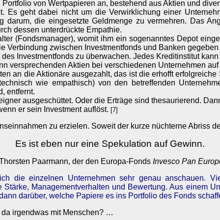
Portfolio von Wertpapieren an, bestehend aus Aktien und diver
ofit. Es geht dabei nicht um die Verwirklichung einer Unter
inzig darum, die eingesetzte Geldmenge zu vermehren. Das An
rch dessen unterdrückte Empathie.
lter (Fondsmanager), womit ihm ein sogenanntes Depot einger
die Verbindung zwischen Investmentfonds und Banken gegeben i
ft des Investmentfonds zu überwachen. Jedes Kreditinstitut kann
nn versprechenden Aktien bei verschiedenen Unternehmen auf un
an die Aktionäre ausgezahlt, das ist die erhofft erfolgreiche S
it (technisch wie empathisch) von den betreffenden Unterne
, entfernt.
eigner ausgeschüttet. Oder die Erträge sind thesaurierend. Da
wenn er sein Investment auflöst.
[7]
innahmen zu erzielen. Soweit der kurze nüchterne Abriss des 
Es ist eben nur eine Spekulation auf Gewinn.
ft Thorsten Paarmann, der den Europa-Fonds
Invesco Pan Europe
sich die einzelnen Unternehmen sehr genau anschauen. Vier 
ve Stärke, Managementverhalten und Bewertung. Aus einem Uni
t dann darüber, welche Papiere es ins Portfolio des Fonds schaff
ar da irgendwas mit Menschen? …