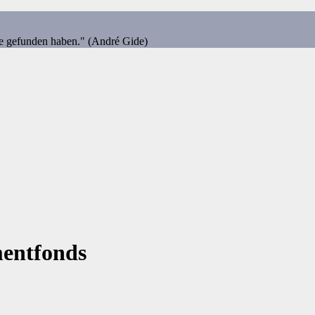
ie gefunden haben." (André Gide)
mentfonds