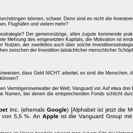
rchdringen können, schwer. Denn sind es nicht die Investoren
en, Flughäfen und vielem mehr?
ionsstrategie? Der gemeinnützige, allen zugute kommende prakti
tete Mehrung des eingesetzten Kapitals, die Motivation ist ein
 Nutzen, der zweifellos auch über solche Investitionsstrategie
chen zwischen der Investition tatsächlicher menschlicher Schöpf
 hinweisen, dass Geld NICHT arbeitet, es sind die Menschen, 
u können?
en Vermögensverwalter der Welt, Vanguard vor. Auf etwa drei Bi
aute Namen, bei denen die entsprechenden Fonds schlicht dur
bet
Inc. (ehemals
Google
) [Alphabet ist jetzt die 
 von 5,5 %.
An
Apple
ist die Vanguard Group mit 6