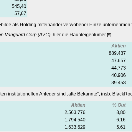
545,40
57,67
bilde als Holding miteinander verwobener Einzelunternehmen f
n Vanguard Corp (AVC)
, hier die Haupteigentümer
:
[5]
Aktien
889.437
47.657
44.773
40.906
39.453
en institutionellen Anleger sind „alte Bekannte“, insb. BlackR
Aktien
% Out
2.563.776
8,80
1.794.540
6,16
1.633.629
5,61