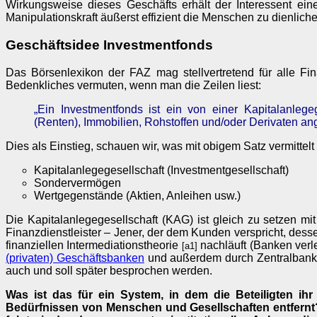
Wirkungsweise dieses Geschäfts erhält der Interessent ein
Manipulationskraft äußerst effizient die Menschen zu dienlic
Geschäftsidee Investmentfonds
Das Börsenlexikon der FAZ mag stellvertretend für alle F
Bedenkliches vermuten, wenn man die Zeilen liest:
„Ein Investmentfonds ist ein von einer Kapitalanleg
(Renten), Immobilien, Rohstoffen und/oder Derivaten ang
Dies als Einstieg, schauen wir, was mit obigem Satz vermittelt
Kapitalanlegegesellschaft (Investmentgesellschaft)
Sondervermögen
Wertgegenstände (Aktien, Anleihen usw.)
Die Kapitalanlegegesellschaft (KAG) ist gleich zu setzen mit
Finanzdienstleister – Jener, der dem Kunden verspricht, des
finanziellen Intermediationstheorie
nachläuft (Banken verl
[a1]
(privaten) Geschäftsbanken
und außerdem durch Zentralbanken
auch und soll später besprochen werden.
Was ist das für ein System, in dem die Beteiligten ih
Bedürfnissen von Menschen und Gesellschaften entfernt? 