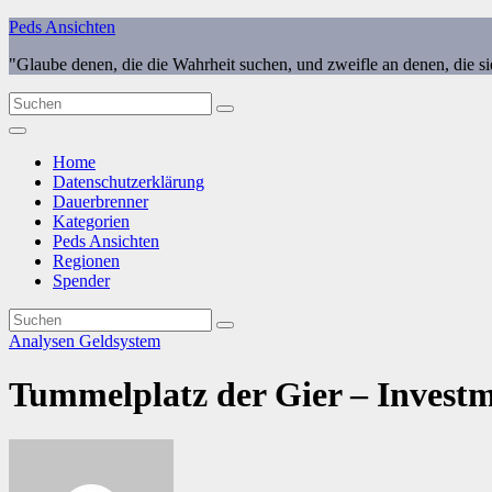
Zum
Peds Ansichten
Inhalt
"Glaube denen, die die Wahrheit suchen, und zweifle an denen, die s
springen
Home
Datenschutzerklärung
Dauerbrenner
Kategorien
Peds Ansichten
Regionen
Spender
Analysen
Geldsystem
Tummelplatz der Gier – Invest