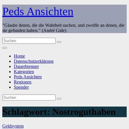
Zum
Peds Ansichten
Inhalt
springen
"Glaube denen, die die Wahrheit suchen, und zweifle an denen, die
sie gefunden haben." (André Gide)
Home
Datenschutzerklärung
Dauerbrenner
Kategorien
Peds Ansichten
Regionen
Spender
Schlagwort:
Nostroguthaben
Geldsystem