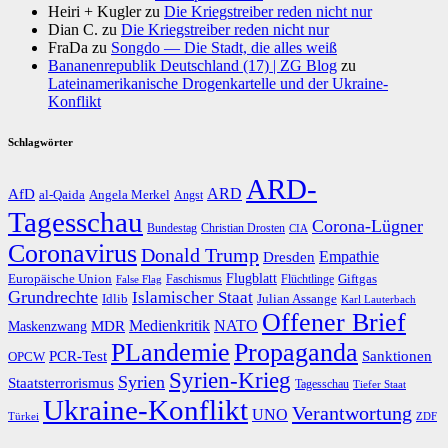
Heiri + Kugler
zu
Die Kriegstreiber reden nicht nur
Dian C.
zu
Die Kriegstreiber reden nicht nur
FraDa
zu
Songdo — Die Stadt, die alles weiß
Bananenrepublik Deutschland (17) | ZG Blog
zu
Lateinamerikanische Drogenkartelle und der Ukraine-
Konflikt
Schlagwörter
ARD-
AfD
ARD
al-Qaida
Angela Merkel
Angst
Tagesschau
Corona-Lügner
Bundestag
Christian Drosten
CIA
Coronavirus
Donald Trump
Dresden
Empathie
Flugblatt
Giftgas
Europäische Union
Faschismus
Flüchtlinge
False Flag
Grundrechte
Islamischer Staat
Idlib
Julian Assange
Karl Lauterbach
Offener Brief
Medienkritik
MDR
NATO
Maskenzwang
PLandemie
Propaganda
PCR-Test
Sanktionen
OPCW
Syrien-Krieg
Syrien
Staatsterrorismus
Tagesschau
Tiefer Staat
Ukraine-Konflikt
Verantwortung
UNO
Türkei
ZDF