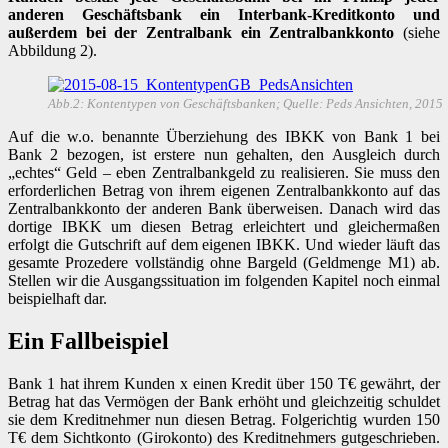
anderen Geschäftsbank ein Interbank-Kreditkonto und
außerdem bei der Zentralbank ein Zentralbankkonto
(siehe
Abbildung 2).
Abb.2: Kontentypen von Geschäftsbanken; Quelle: Peds Ansichten, 2015
Auf die w.o. benannte Überziehung des IBKK von Bank 1 bei
Bank 2 bezogen, ist erstere nun gehalten, den Ausgleich durch
„echtes“ Geld – eben Zentralbankgeld zu realisieren. Sie muss den
erforderlichen Betrag von ihrem eigenen Zentralbankkonto auf das
Zentralbankkonto der anderen Bank überweisen. Danach wird das
dortige IBKK um diesen Betrag erleichtert und gleichermaßen
erfolgt die Gutschrift auf dem eigenen IBKK. Und wieder läuft das
gesamte Prozedere vollständig ohne Bargeld (Geldmenge M1) ab.
Stellen wir die Ausgangssituation im folgenden Kapitel noch einmal
beispielhaft dar.
Ein Fallbeispiel
Bank 1 hat ihrem Kunden x einen Kredit über 150 T€ gewährt, der
Betrag hat das Vermögen der Bank erhöht und gleichzeitig schuldet
sie dem Kreditnehmer nun diesen Betrag. Folgerichtig wurden 150
T€ dem Sichtkonto (Girokonto) des Kreditnehmers gutgeschrieben.