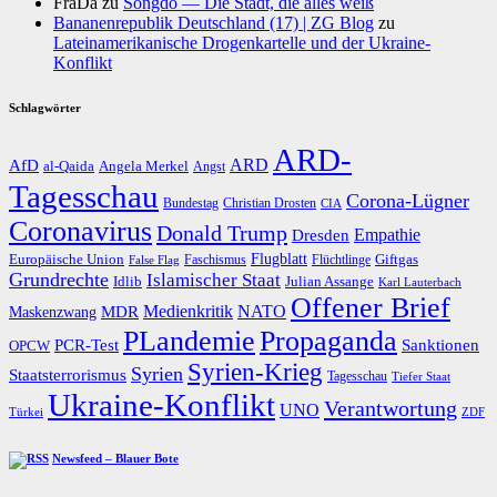
FraDa
zu
Songdo — Die Stadt, die alles weiß
Bananenrepublik Deutschland (17) | ZG Blog
zu
Lateinamerikanische Drogenkartelle und der Ukraine-
Konflikt
Schlagwörter
ARD-
AfD
ARD
al-Qaida
Angela Merkel
Angst
Tagesschau
Corona-Lügner
Bundestag
Christian Drosten
CIA
Coronavirus
Donald Trump
Dresden
Empathie
Flugblatt
Giftgas
Europäische Union
Faschismus
Flüchtlinge
False Flag
Grundrechte
Islamischer Staat
Idlib
Julian Assange
Karl Lauterbach
Offener Brief
Medienkritik
MDR
NATO
Maskenzwang
PLandemie
Propaganda
PCR-Test
Sanktionen
OPCW
Syrien-Krieg
Syrien
Staatsterrorismus
Tagesschau
Tiefer Staat
Ukraine-Konflikt
Verantwortung
UNO
Türkei
ZDF
Newsfeed – Blauer Bote