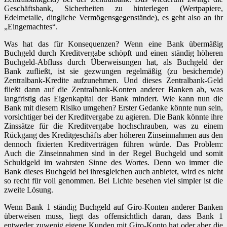
Geschäftsbank, Sicherheiten zu hinterlegen (Wertpapiere,
Edelmetalle, dingliche Vermögensgegenstände), es geht also an ihr
„Eingemachtes“.
Was hat das für Konsequenzen? Wenn eine Bank übermäßig
Buchgeld durch Kreditvergabe schöpft und einen ständig höheren
Buchgeld-Abfluss durch Überweisungen hat, als Buchgeld der
Bank zufließt, ist sie gezwungen regelmäßig (zu besichernde)
Zentralbank-Kredite aufzunehmen. Und dieses Zentralbank-Geld
fließt dann auf die Zentralbank-Konten anderer Banken ab, was
langfristig das Eigenkapital der Bank mindert. Wie kann nun die
Bank mit diesem Risiko umgehen? Erster Gedanke könnte nun sein,
vorsichtiger bei der Kreditvergabe zu agieren. Die Bank könnte ihre
Zinssätze für die Kreditvergabe hochschrauben, was zu einem
Rückgang des Kreditgeschäfts aber höheren Zinseinnahmen aus den
dennoch fixierten Kreditverträgen führen würde. Das Problem:
Auch die Zinseinnahmen sind in der Regel Buchgeld und somit
Schuldgeld im wahrsten Sinne des Wortes. Denn wo immer die
Bank dieses Buchgeld bei ihresgleichen auch anbietet, wird es nicht
so recht für voll genommen. Bei Lichte besehen viel simpler ist die
zweite Lösung.
Wenn Bank 1 ständig Buchgeld auf Giro-Konten anderer Banken
überweisen muss, liegt das offensichtlich daran, dass Bank 1
entweder zuwenig eigene Kunden mit Giro-Konto hat oder aber die