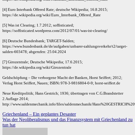
[4] Euro Interbank Offered Rate; deutsche Wikipedia; 16.8.2015;
https://de.wikipedia.org/wiki/Euro_Interbank_Offered_Rate
[5] Was ist Clearing; 1.7.2012; soffisticated;
https://soffisticated.wordpress.com/2012/07/01/was-ist-clearing/
[6] Deutsche Bundesbank; TARGET-Salden;
https://www.bundesbank.de/de/aufgaben/unbarer-zahlungsverkehr/t2/target-
salden-603478; abgerufen: 25.04.2024
[7] Girozentrale; Deutsche Wikipedia; 17.6.2015;
https://de.wikipedia.org/wiki/Girozentrale
Geldschöpfung – Die verborgene Macht der Banken, Horst Seiffert; 2012;
Verlag Horst Seiffert, Nauen; ISBN
:
978-3-9816804-0-9; horst-seiffert.de
Neue Kreditpolitik; Hans Gestrich; 1936; übertragen von C.G.Brandstetter
2.Auflage 2014;
http://www.saldenmechanik.info/files/saldenmechanik/Hans%20GESTRI
Beitragsnavigation
Griechenland – Ein geplantes Desaster
Was der Neoliberalismus und das Finanzsystem mit Griechenland zu
tun hat