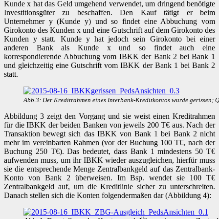
Kunde x hat das Geld umgehend verwendet, um dringend benötigte
Investitionsgüter zu beschaffen. Den Kauf tätigt er beim
Unternehmer y (Kunde y) und so findet eine Abbuchung vom
Girokonto des Kunden x und eine Gutschrift auf dem Girokonto des
Kunden y statt. Kunde y hat jedoch sein Girokonto bei einer
anderen Bank als Kunde x und so findet auch eine
korrespondierende Abbuchung vom IBKK der Bank 2 bei Bank 1
und gleichzeitig eine Gutschrift vom IBKK der Bank 1 bei Bank 2
statt.
Abb.3: Der Kreditrahmen eines Interbank-Kreditkontos wurde gerissen; Q
Abbildung 3 zeigt den Vorgang und sie weist einen Kreditrahmen
für die IBKK der beiden Banken von jeweils 200 T€ aus. Nach der
Transaktion bewegt sich das IBKK von Bank 1 bei Bank 2 nicht
mehr im vereinbarten Rahmen (vor der Buchung 100 T€, nach der
Buchung 250 T€). Das bedeutet, dass Bank 1 mindestens 50 T€
aufwenden muss, um ihr IBKK wieder auszugleichen, hierfür muss
sie die entsprechende Menge Zentralbankgeld auf das Zentralbank-
Konto von Bank 2 überweisen. Im Bsp. wendet sie 100 T€
Zentralbankgeld auf, um die Kreditlinie sicher zu unterschreiten.
Danach stellen sich die Konten folgendermaßen dar (Abbildung 4):