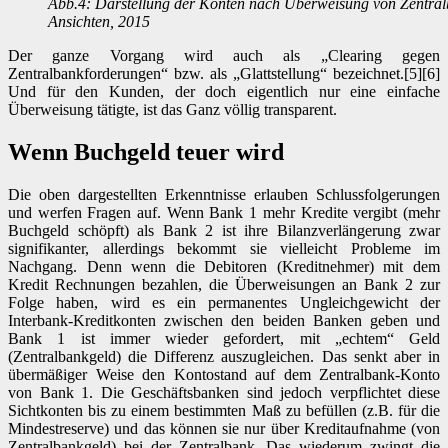
Abb.4: Darstellung der Konten nach Überweisung von Zentral
Ansichten, 2015
Der ganze Vorgang wird auch als „Clearing gegen
Zentralbankforderungen“ bzw. als „Glattstellung“ bezeichnet.[5][6]
Und für den Kunden, der doch eigentlich nur eine einfache
Überweisung tätigte, ist das Ganz völlig transparent.
Wenn Buchgeld teuer wird
Die oben dargestellten Erkenntnisse erlauben Schlussfolgerungen
und werfen Fragen auf. Wenn Bank 1 mehr Kredite vergibt (mehr
Buchgeld schöpft) als Bank 2 ist ihre Bilanzverlängerung zwar
signifikanter, allerdings bekommt sie vielleicht Probleme im
Nachgang. Denn wenn die Debitoren (Kreditnehmer) mit dem
Kredit Rechnungen bezahlen, die Überweisungen an Bank 2 zur
Folge haben, wird es ein permanentes Ungleichgewicht der
Interbank-Kreditkonten zwischen den beiden Banken geben und
Bank 1 ist immer wieder gefordert, mit „echtem“ Geld
(Zentralbankgeld) die Differenz auszugleichen. Das senkt aber in
übermäßiger Weise den Kontostand auf dem Zentralbank-Konto
von Bank 1. Die Geschäftsbanken sind jedoch verpflichtet diese
Sichtkonten bis zu einem bestimmten Maß zu befüllen (z.B. für die
Mindestreserve) und das können sie nur über Kreditaufnahme (von
Zentralbankgeld) bei der Zentralbank. Das wiederum zwingt die