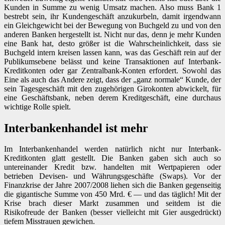
Kunden in Summe zu wenig Umsatz machen. Also muss Bank 1
bestrebt sein, ihr Kundengeschäft anzukurbeln, damit irgendwann
ein Gleichgewicht bei der Bewegung von Buchgeld zu und von den
anderen Banken hergestellt ist. Nicht nur das, denn je mehr Kunden
eine Bank hat, desto größer ist die Wahrscheinlichkeit, dass sie
Buchgeld intern kreisen lassen kann, was das Geschäft rein auf der
Publikumsebene belässt und keine Transaktionen auf Interbank-
Kreditkonten oder gar Zentralbank-Konten erfordert. Sowohl das
Eine als auch das Andere zeigt, dass der „ganz normale“ Kunde, der
sein Tagesgeschäft mit den zugehörigen Girokonten abwickelt, für
eine Geschäftsbank, neben derem Kreditgeschäft, eine durchaus
wichtige Rolle spielt.
Interbankenhandel ist mehr
Im Interbankenhandel werden natürlich nicht nur Interbank-
Kreditkonten glatt gestellt. Die Banken gaben sich auch so
untereinander Kredit bzw. handelten mit Wertpapieren oder
betrieben Devisen- und Währungsgeschäfte (Swaps). Vor der
Finanzkrise der Jahre 2007/2008 liehen sich die Banken gegenseitig
die gigantische Summe von 450 Mrd. € — und das täglich! Mit der
Krise brach dieser Markt zusammen und seitdem ist die
Risikofreude der Banken (besser vielleicht mit Gier ausgedrückt)
tiefem Misstrauen gewichen.