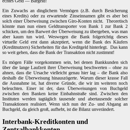
echtes Geld — Bargeld!
Ein Zuwachs an dinglichem Vermögen (z.B. durch Besicherung
eines Kredits) oder zu erwartende Zinseinnamen gibt es aber bei
solch einer Überweisung zwischen Giro-Konten nicht. Theoretisch
könnte man nun einen Geldtransporter von Bank 1 zur Bank 2
schicken, um den Barwert der Überweisung zu übergeben, was man
aber kaum tun wird. Weswegen die Bank folgerichtig dieses
virtuelle Geld erst dann akzeptiert, wenn die Bank des Käufers
(Kreditnutzers) Sicherheiten für das Kreditgeld hinterlegt. Das kann
so weit gehen, dass die Bank der Transaktion nicht zustimmt!
Es mögen Fälle vorgekommen sein, bei denen Bankkunden sich
über die lange Laufzeit ihrer Überweisung beschwerten – ohne zu
ahnen, dass die Ursache vielleicht genau hier lag – die Bank also
deshalb die Überweisung hinauszögerte. Warum dieser krasse Fall
die Ausnahme ist, hat diverse Gründe, die wir im weiteren noch
beleuchten. Einer ist der, dass Überweisungen von Buchgeld
zwischen den Banken keine Einbahnstraße sind. Zwischen den
Instituten werden tagtäglich tausende und abertausende solcher
Transaktionen realisiert. Wenn sich nun der Zu- und Abgang an
Buchgeld, da gleich groß, aufhebt, ist die Bilanz unverändert.
Interbank-Kreditkonten und
Zentralbankkonten