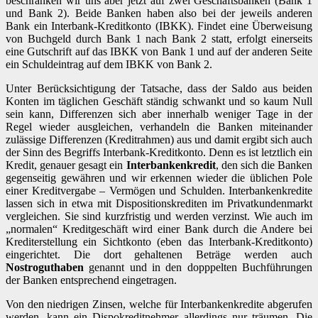
beschränken wir uns aber jetzt auf zwei Geschäftsbanken (Bank 1
und Bank 2). Beide Banken haben also bei der jeweils anderen
Bank ein Interbank-Kreditkonto (IBKK). Findet eine Überweisung
von Buchgeld durch Bank 1 nach Bank 2 statt, erfolgt einerseits
eine Gutschrift auf das IBKK von Bank 1 und auf der anderen Seite
ein Schuldeintrag auf dem IBKK von Bank 2.
Unter Berücksichtigung der Tatsache, dass der Saldo aus beiden
Konten im täglichen Geschäft ständig schwankt und so kaum Null
sein kann, Differenzen sich aber innerhalb weniger Tage in der
Regel wieder ausgleichen, verhandeln die Banken miteinander
zulässige Differenzen (Kreditrahmen) aus und damit ergibt sich auch
der Sinn des Begriffs Interbank-Kreditkonto. Denn es ist letztlich ein
Kredit, genauer gesagt ein
Interbankenkredit
, den sich die Banken
gegenseitig gewähren und wir erkennen wieder die üblichen Pole
einer Kreditvergabe – Vermögen und Schulden. Interbankenkredite
lassen sich in etwa mit Dispositionskrediten im Privatkundenmarkt
vergleichen. Sie sind kurzfristig und werden verzinst. Wie auch im
„normalen“ Kreditgeschäft wird einer Bank durch die Andere bei
Krediterstellung ein Sichtkonto (eben das Interbank-Kreditkonto)
eingerichtet. Die dort gehaltenen Beträge werden auch
Nostroguthaben
genannt und in den dopppelten Buchführungen
der Banken entsprechend eingetragen.
Von den niedrigen Zinsen, welche für Interbankenkredite abgerufen
werden, kann ein Dispokreditnehmer allerdings nur träumen. Die