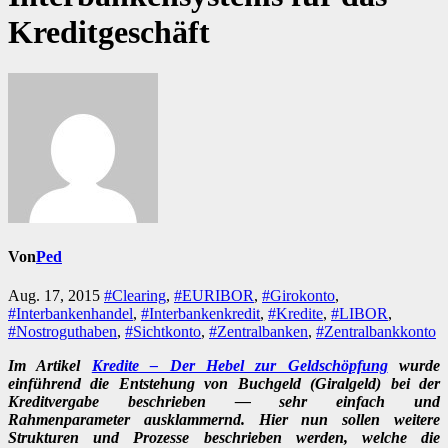
Kreditgeschäft
Von
Ped
Aug. 17, 2015
#Clearing
,
#EURIBOR
,
#Girokonto
,
#Interbankenhandel
,
#Interbankenkredit
,
#Kredite
,
#LIBOR
,
#Nostroguthaben
,
#Sichtkonto
,
#Zentralbanken
,
#Zentralbankkonto
Im Artikel
Kredite – Der Hebel zur Geldschöpfung
wurde
einführend die Entstehung von Buchgeld (Giralgeld) bei der
Kreditvergabe beschrieben — sehr einfach und
Rahmenparameter ausklammernd. Hier nun sollen weitere
Strukturen und Prozesse beschrieben werden, welche die