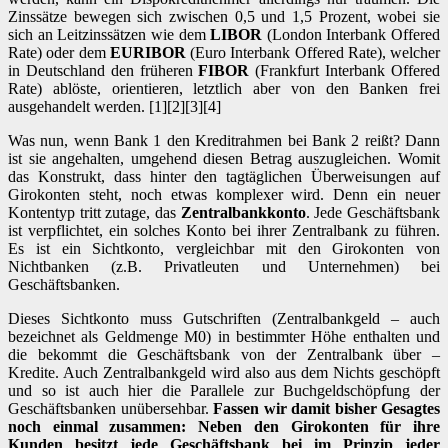
Zinssätze bewegen sich zwischen 0,5 und 1,5 Prozent, wobei sie
sich an Leitzinssätzen wie dem
LIBOR
(London Interbank Offered
Rate) oder dem
EURIBOR
(Euro Interbank Offered Rate), welcher
in Deutschland den früheren
FIBOR
(Frankfurt Interbank Offered
Rate) ablöste, orientieren, letztlich aber von den Banken frei
ausgehandelt werden. [1][2][3][4]
Was nun, wenn Bank 1 den Kreditrahmen bei Bank 2 reißt? Dann
ist sie angehalten, umgehend diesen Betrag auszugleichen. Womit
das Konstrukt, dass hinter den tagtäglichen Überweisungen auf
Girokonten steht, noch etwas komplexer wird. Denn ein neuer
Kontentyp tritt zutage, das
Zentralbankkonto
. Jede Geschäftsbank
ist verpflichtet, ein solches Konto bei ihrer Zentralbank zu führen.
Es ist ein Sichtkonto, vergleichbar mit den Girokonten von
Nichtbanken (z.B. Privatleuten und Unternehmen) bei
Geschäftsbanken.
Dieses Sichtkonto muss Gutschriften (Zentralbankgeld – auch
bezeichnet als Geldmenge M0) in bestimmter Höhe enthalten und
die bekommt die Geschäftsbank von der Zentralbank über –
Kredite. Auch Zentralbankgeld wird also aus dem Nichts geschöpft
und so ist auch hier die Parallele zur Buchgeldschöpfung der
Geschäftsbanken unübersehbar.
Fassen wir damit bisher Gesagtes
noch einmal zusammen: Neben den Girokonten für ihre
Kunden besitzt jede Geschäftsbank bei im Prinzip jeder