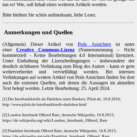
tun es! Wie, soll Inhalt eines weiteren Artikels werden.
Bitte bleiben Sie schön aufmerksam, liebe Leser.
Anmerkungen und Quellen
(Allgemein) Dieser Artikel von
Peds Ansichten
ist unter
einer
Creative Commons-Lizenz
(Namensnennung – Nicht
kommerziell – Keine Bearbeitungen 4.0 International) lizenziert.
Unter Einhaltung der Lizenzbedingungen – insbesondere der
deutlich sichtbaren Verlinkung zum Blog des Autors – kann er gern
weiterverbreitet und vervielfältigt werden. Bei internen
Verlinkungen auf weitere Artikel von Peds Ansichten finden Sie dort
auch die externen Quellen, mit denen die Aussagen im aktuellen
Text belegt werden. Letzte Bearbeitung: 25. April 2024.
[1] Der Interbankkredit als Darlehen unter Banken; Piloh.de; 16.8.2016;
http://www.piloh.de/interbankkredit-darlehen.html
[2] London Interbank Offered Rate; deutsche Wikipedia; 16.8.2015;
https://de.wikipedia.org/wiki/London_Interbank_Offered_Rate
[3] Frankfurt Interbank Offered Rate; deutsche Wikipedia; 16.8.2015;
https://de.wikipedia.org/wiki/Frankfurt_Interbank_Offered_Rate