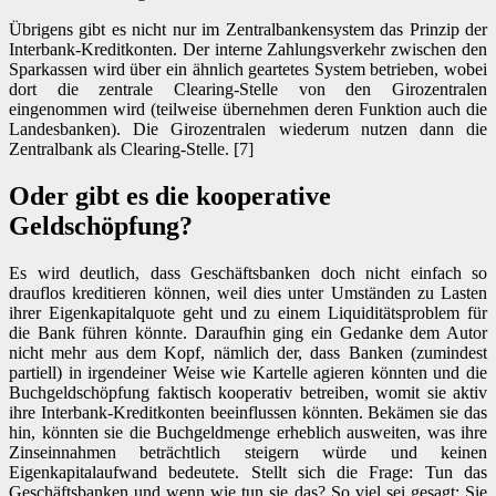
Übrigens gibt es nicht nur im Zentralbankensystem das Prinzip der
Interbank-Kreditkonten. Der interne Zahlungsverkehr zwischen den
Sparkassen wird über ein ähnlich geartetes System betrieben, wobei
dort die zentrale Clearing-Stelle von den Girozentralen
eingenommen wird (teilweise übernehmen deren Funktion auch die
Landesbanken). Die Girozentralen wiederum nutzen dann die
Zentralbank als Clearing-Stelle. [7]
Oder gibt es die kooperative
Geldschöpfung?
Es wird deutlich, dass Geschäftsbanken doch nicht einfach so
drauflos kreditieren können, weil dies unter Umständen zu Lasten
ihrer Eigenkapitalquote geht und zu einem Liquiditätsproblem für
die Bank führen könnte. Daraufhin ging ein Gedanke dem Autor
nicht mehr aus dem Kopf, nämlich der, dass Banken (zumindest
partiell) in irgendeiner Weise wie Kartelle agieren könnten und die
Buchgeldschöpfung faktisch kooperativ betreiben, womit sie aktiv
ihre Interbank-Kreditkonten beeinflussen könnten. Bekämen sie das
hin, könnten sie die Buchgeldmenge erheblich ausweiten, was ihre
Zinseinnahmen beträchtlich steigern würde und keinen
Eigenkapitalaufwand bedeutete. Stellt sich die Frage: Tun das
Geschäftsbanken und wenn wie tun sie das? So viel sei gesagt: Sie