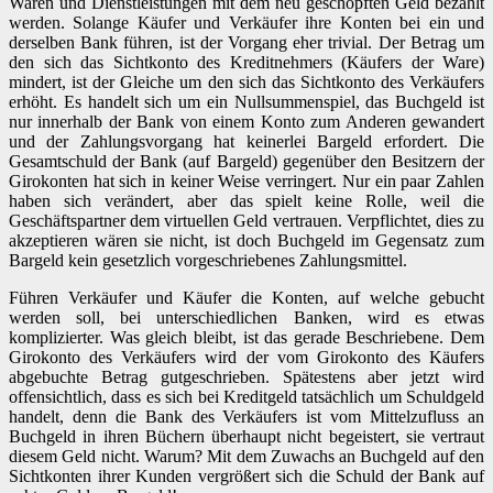
Waren und Dienstleistungen mit dem neu geschöpften Geld bezahlt
werden. Solange Käufer und Verkäufer ihre Konten bei ein und
derselben Bank führen, ist der Vorgang eher trivial. Der Betrag um
den sich das Sichtkonto des Kreditnehmers (Käufers der Ware)
mindert, ist der Gleiche um den sich das Sichtkonto des Verkäufers
erhöht. Es handelt sich um ein Nullsummenspiel, das Buchgeld ist
nur innerhalb der Bank von einem Konto zum Anderen gewandert
und der Zahlungsvorgang hat keinerlei Bargeld erfordert. Die
Gesamtschuld der Bank (auf Bargeld) gegenüber den Besitzern der
Girokonten hat sich in keiner Weise verringert. Nur ein paar Zahlen
haben sich verändert, aber das spielt keine Rolle, weil die
Geschäftspartner dem virtuellen Geld vertrauen. Verpflichtet, dies zu
akzeptieren wären sie nicht, ist doch Buchgeld im Gegensatz zum
Bargeld kein gesetzlich vorgeschriebenes Zahlungsmittel.
Führen Verkäufer und Käufer die Konten, auf welche gebucht
werden soll, bei unterschiedlichen Banken, wird es etwas
komplizierter. Was gleich bleibt, ist das gerade Beschriebene. Dem
Girokonto des Verkäufers wird der vom Girokonto des Käufers
abgebuchte Betrag gutgeschrieben. Spätestens aber jetzt wird
offensichtlich, dass es sich bei Kreditgeld tatsächlich um Schuldgeld
handelt, denn die Bank des Verkäufers ist vom Mittelzufluss an
Buchgeld in ihren Büchern überhaupt nicht begeistert, sie vertraut
diesem Geld nicht. Warum? Mit dem Zuwachs an Buchgeld auf den
Sichtkonten ihrer Kunden vergrößert sich die Schuld der Bank auf