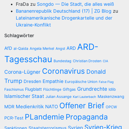
FraDa
zu
Songdo — Die Stadt, die alles weiß
Bananenrepublik Deutschland (17) | ZG Blog
zu
Lateinamerikanische Drogenkartelle und der
Ukraine-Konflikt
Schlagwörter
ARD-
AfD
ARD
al-Qaida
Angela Merkel
Angst
Tagesschau
Bundestag
Christian Drosten
CIA
Coronavirus
Donald
Corona-Lügner
Trump
Empathie
Dresden
Europäische Union
False Flag
Grundrechte
Flugblatt
Giftgas
Idlib
Faschismus
Flüchtlinge
Islamischer Staat
Maskenzwang
Julian Assange
Karl Lauterbach
Offener Brief
Medienkritik
NATO
MDR
OPCW
PLandemie
Propaganda
PCR-Test
Syrien-Krieg
Syrien
Staatsterrorismus
Sanktionen