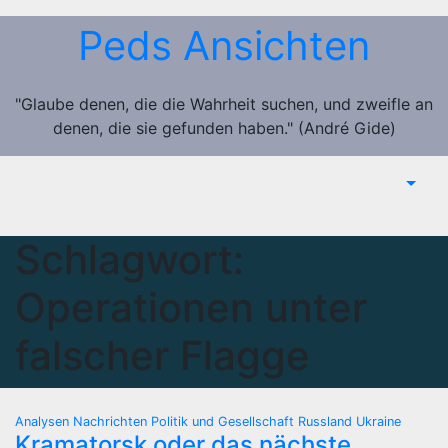
Zum
Peds Ansichten
Inhalt
springen
"Glaube denen, die die Wahrheit suchen, und zweifle an
denen, die sie gefunden haben." (André Gide)
Schlagwort:
Operationen unter
falscher Flagge
Analysen
Nachrichten
Politik und Gesellschaft
Russland
Ukraine
Kramatorsk oder das nächste