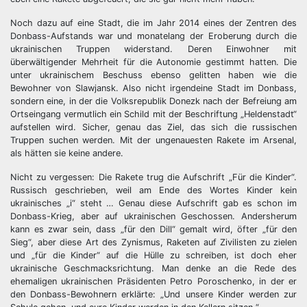
Noch dazu auf eine Stadt, die im Jahr 2014 eines der Zentren des
Donbass-Aufstands war und monatelang der Eroberung durch die
ukrainischen Truppen widerstand. Deren Einwohner mit
überwältigender Mehrheit für die Autonomie gestimmt hatten. Die
unter ukrainischem Beschuss ebenso gelitten haben wie die
Bewohner von Slawjansk. Also nicht irgendeine Stadt im Donbass,
sondern eine, in der die Volksrepublik Donezk nach der Befreiung am
Ortseingang vermutlich ein Schild mit der Beschriftung „Heldenstadt“
aufstellen wird. Sicher, genau das Ziel, das sich die russischen
Truppen suchen werden. Mit der ungenauesten Rakete im Arsenal,
als hätten sie keine andere.
Nicht zu vergessen: Die Rakete trug die Aufschrift „Für die Kinder“.
Russisch geschrieben, weil am Ende des Wortes Kinder kein
ukrainisches „i“ steht … Genau diese Aufschrift gab es schon im
Donbass-Krieg, aber auf ukrainischen Geschossen. Andersherum
kann es zwar sein, dass „für den Dill“ gemalt wird, öfter „für den
Sieg“, aber diese Art des Zynismus, Raketen auf Zivilisten zu zielen
und „für die Kinder“ auf die Hülle zu schreiben, ist doch eher
ukrainische Geschmacksrichtung. Man denke an die Rede des
ehemaligen ukrainischen Präsidenten Petro Poroschenko, in der er
den Donbass-Bewohnern erklärte: „Und unsere Kinder werden zur