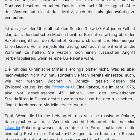
Donbass beschossen haben. Das ist nicht sehr überzeugend. Aber
der Westen hat ein starkes Motiv, auch dies als glaubwürdig zu
verkaufen.
Ist das jetzt der Überfall auf den Sender Gleiwitz? Auf jeden Fall ist
klar, dass die deutschen Medien bei ihrer Berichterstattung über den
Raketenangriff auf den Bahnhof Kramatorsk sämtliche Hemmungen
fallen lassen. Vor allem jede Bemühung, sich auch nur entfernt an die
Wahrheit zu halten. Sie würden noch einen russischen Angriff
herbeifabulieren, wenn es eine US-Rakete wäre.
Die hat das ukrainische Militär allerdings bisher nicht. Was es aber
nachweislich nicht nur hat, sondern vielfach bereits einsetzte, auch,
wie vor wenigen Wochen in Donezk, gezielt gegen die
Zivilbevölkerung, ist die
Totschka-U
. Eine Rakete, die im Jahr 1976,
also vor geschlagenen 45 Jahren, von den sowjetischen
Streitkräften in Dienst gestellt worden war und bei den russischen –
längst durch neuere Modelle ersetzt wurde.
Egal. Wenn die Ukraine behauptet, das sei eine russische Rakete,
dann glauben wir das. Wenn sie zuerst behauptet, das sei eine
Iskander
-Rakete gewesen, dann aber die Fotos auftauchen, die
eindeutig Reste einer Totschka-U zeigen, dann haben die Russen
eben eine Rakete abgefeuert, die sie gar nicht mehr haben.