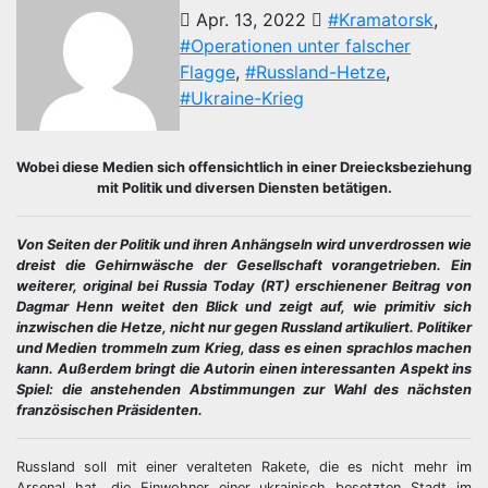
Apr. 13, 2022
#Kramatorsk
,
#Operationen unter falscher
Flagge
,
#Russland-Hetze
,
#Ukraine-Krieg
Wobei diese Medien sich offensichtlich in einer Dreiecksbeziehung
mit Politik und diversen Diensten betätigen.
Von Seiten der Politik und ihren Anhängseln wird unverdrossen wie
dreist die Gehirnwäsche der Gesellschaft vorangetrieben. Ein
weiterer, original bei Russia Today (RT) erschienener Beitrag von
Dagmar Henn weitet den Blick und zeigt auf, wie primitiv sich
inzwischen die Hetze, nicht nur gegen Russland artikuliert. Politiker
und Medien trommeln zum Krieg, dass es einen sprachlos machen
kann. Außerdem bringt die Autorin einen interessanten Aspekt ins
Spiel: die anstehenden Abstimmungen zur Wahl des nächsten
französischen Präsidenten.
Russland soll mit einer veralteten Rakete, die es nicht mehr im
Arsenal hat, die Einwohner einer ukrainisch besetzten Stadt im