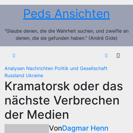
Zum
Peds Ansichten
Inhalt
springen
"Glaube denen, die die Wahrheit suchen, und zweifle an
denen, die sie gefunden haben." (André Gide)
Analysen
Nachrichten
Politik und Gesellschaft
Russland
Ukraine
Kramatorsk oder das
nächste Verbrechen
der Medien
Von
Dagmar Henn