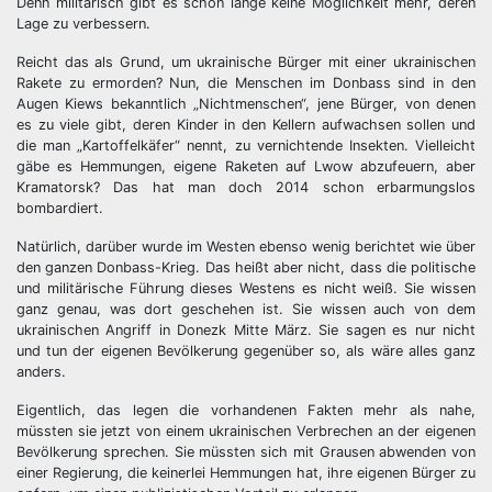
Denn militärisch gibt es schon lange keine Möglichkeit mehr, deren
Lage zu verbessern.
Reicht das als Grund, um ukrainische Bürger mit einer ukrainischen
Rakete zu ermorden? Nun, die Menschen im Donbass sind in den
Augen Kiews bekanntlich „Nichtmenschen“, jene Bürger, von denen
es zu viele gibt, deren Kinder in den Kellern aufwachsen sollen und
die man „Kartoffelkäfer“ nennt, zu vernichtende Insekten. Vielleicht
gäbe es Hemmungen, eigene Raketen auf Lwow abzufeuern, aber
Kramatorsk? Das hat man doch 2014 schon erbarmungslos
bombardiert.
Natürlich, darüber wurde im Westen ebenso wenig berichtet wie über
den ganzen Donbass-Krieg. Das heißt aber nicht, dass die politische
und militärische Führung dieses Westens es nicht weiß. Sie wissen
ganz genau, was dort geschehen ist. Sie wissen auch von dem
ukrainischen Angriff in Donezk Mitte März. Sie sagen es nur nicht
und tun der eigenen Bevölkerung gegenüber so, als wäre alles ganz
anders.
Eigentlich, das legen die vorhandenen Fakten mehr als nahe,
müssten sie jetzt von einem ukrainischen Verbrechen an der eigenen
Bevölkerung sprechen. Sie müssten sich mit Grausen abwenden von
einer Regierung, die keinerlei Hemmungen hat, ihre eigenen Bürger zu