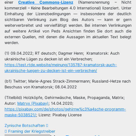
einer
Creative Commons-Lizenz
(Namensnennung – Nicht
kommerziell – Keine Bearbeitungen 4.0 International) lizenziert. Unter
Einhaltung der Lizenzbedingungen — insbesondere der deutlich
sichtbaren Verlinkung zum Blog des Autors — kann er gern
weiterverbreitet und vervielfältigt werden. Bei internen Verlinkungen
auf weitere Artikel von Peds Ansichten finden Sie dort auch die
externen Quellen, mit denen die Aussagen im aktuellen Text belegt
werden.
(1) 09.04.2022; RT deutsch; Dagmer Henn; Kramatorsk: Auch
ukrainische Lügen zu decken ist ein Verbrechen;
https://test.rtde.website/meinung/135787-kramatorsk-auch-
ukrainische-luegen-zu-decken-ist-ein-verbrechen/
(b1) Twitter; Marie-Agnes Strack-Zimmermann; Russland-Hetze nach
Beschuss von Kramatorsk; 08.04.2022
(Titelbild) Holzköpfe, Gehirnwäsche, Maske, Propaganda, Matrix;
Autor:
Matryx (Pixabay)
; 14.04.2020;
https://pixabay.com/de/photos/gehirnw%c3%a4sche-programm-
maske-5038521/
; Lizenz: Pixabay License
Beitragsnavigation
Zynische Botschaften
Framing der Kriegstreiber