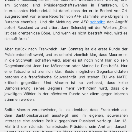
am Sonntag sind Präsidentschaftswahlen in Frankreich. Ein
interessantes Nebendetail ist dabei, dass der erste Bericht vor Ort
ausgerechnet von einem Reporter von
AFP
stammte, wie übrigens in
Butscha ebenfalls. Und die Meldung von
AFP
schreibt
den Angriff
sofort Russland zu und zitiert dann Selenskij mit den Worten: „Dies
ist das grenzenlose Böse. Und wenn es nicht bestraft wird, wird es
nie aufhören.“
Aber zurück nach Frankreich. Am Sonntag ist die erste Runde der
Präsidentschaftswahl, und es scheint ziemlich klar, dass Macron es
in die Stichwahl schaffen wird, aber es ist noch nicht klar, ob sein
Gegenkandidat Jean-Luc Mélenchon oder Marine Le Pen heißt. Nur
eine Tatsache ist ziemlich klar: Beide möglichen Gegenkandidaten
betonen die französische Souveränität und stehen EU wie NATO
kritisch gegenüber. Und Macron ist so verhasst, dass keine
Dämonisierung seines Gegners mehr verhindern wird, dass die
jeweiligen Wähler in der nächsten Runde vor allem gegen Macron
stimmen werden.
Sollte Macron verschwinden, ist es denkbar, dass Frankreich aus
dem Sanktionskarussell aussteigt und im eigenen, souveränen
Interesse eine andere Politik gegenüber Russland verfolgt. Am 13.
Mai tritt der nächste französische Präsident sein Amt an; danach