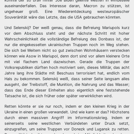
könnte der so brav hinter Joe Biden geeinte Westen in Windeseile
auseinanderfallen. Das Interesse daran, Macron zu stützen, ist
ungeheuer groß. Eine Wiederentdeckung westeuropäischer
Souveränität wäre das Letzte, das die USA gebrauchen könnten.
Und Selenskij? Der weiß genau, dass die Befreiung Mariupols kurz
vor dem Abschluss steht und der nächste Schritt mit hoher
Wahrscheinlichkeit die vollständige Befreiung des Donbass ist, der
nur die eingekesselten ukrainischen Truppen noch im Weg stehen.
Die sich bei Weitem nicht so gut zwischen Wohnhäusern verstecken
können wie Asow in Mariupol, denn dort sind vor allem kleinere Orte
mit viel flachem Land dazwischen. Gerade die Truppen der
Volksrepubliken dürften hoch motiviert sein, dieses Militär, das acht
Jahre lang ihre Städte mit Beschuss terrorisiert hat, endlich vom
Hals zu bekommen. Selenskij weiß, dass seiner Seite langsam alles
ausgeht, der Treibstoff, die Munition, die Nahrung und das Wasser;
dass das Ende dieser Einheiten also eigentlich eine feststehende
Tatsache ist, die sich früher oder später verwirklichen wird.
Retten könnte er sie nur noch, indem er den kleinen Krieg in der
Ukraine in einen großen verwandelt. Und wie kann er das? Höchstens
durch einen massiven Angriff im Informationskrieg. Indem er
seinerseits seine westlichen Verbündeten unter Druck setzt,
einzugreifen, um seine Truppen vor Donezk und Lugansk zu retten.