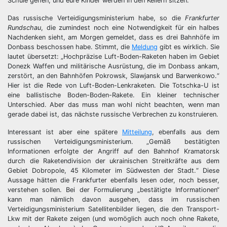
Schule gehen, und eure Kinder werden in den Kellern sitzen.“
Das russische Verteidigungsministerium habe, so die
Frankfurter
Rundschau
, die zumindest noch eine Notwendigkeit für ein halbes
Nachdenken sieht, am Morgen gemeldet, dass es drei Bahnhöfe im
Donbass beschossen habe. Stimmt, die
Meldung
gibt es wirklich. Sie
lautet übersetzt: „Hochpräzise Luft-Boden-Raketen haben im Gebiet
Donezk Waffen und militärische Ausrüstung, die im Donbass ankam,
zerstört, an den Bahnhöfen Pokrowsk, Slawjansk und Barwenkowo.“
Hier ist die Rede von Luft-Boden-Lenkraketen. Die Totschka-U ist
eine ballistische Boden-Boden-Rakete. Ein kleiner technischer
Unterschied. Aber das muss man wohl nicht beachten, wenn man
gerade dabei ist, das nächste russische Verbrechen zu konstruieren.
Interessant ist aber eine spätere
Mitteilung
, ebenfalls aus dem
russischen Verteidigungsministerium. „Gemäß bestätigten
Informationen erfolgte der Angriff auf den Bahnhof Kramatorsk
durch die Raketendivision der ukrainischen Streitkräfte aus dem
Gebiet Dobropole, 45 Kilometer im Südwesten der Stadt.“ Diese
Aussage hätten die Frankfurter ebenfalls lesen oder, noch besser,
verstehen sollen. Bei der Formulierung „bestätigte Informationen“
kann man nämlich davon ausgehen, dass im russischen
Verteidigungsministerium Satellitenbilder liegen, die den Transport-
Lkw mit der Rakete zeigen (und womöglich auch noch ohne Rakete,