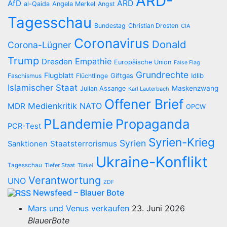
ARD-
AfD
ARD
al-Qaida
Angela Merkel
Angst
Tagesschau
Bundestag
Christian Drosten
CIA
Coronavirus
Donald
Corona-Lügner
Trump
Empathie
Dresden
Europäische Union
False Flag
Grundrechte
Flugblatt
Giftgas
Idlib
Faschismus
Flüchtlinge
Islamischer Staat
Maskenzwang
Julian Assange
Karl Lauterbach
Offener Brief
Medienkritik
NATO
MDR
OPCW
PLandemie
Propaganda
PCR-Test
Syrien-Krieg
Syrien
Staatsterrorismus
Sanktionen
Ukraine-Konflikt
Tagesschau
Tiefer Staat
Türkei
Verantwortung
UNO
ZDF
Newsfeed – Blauer Bote
Mars und Venus verkaufen
23. Juni 2026
BlauerBote