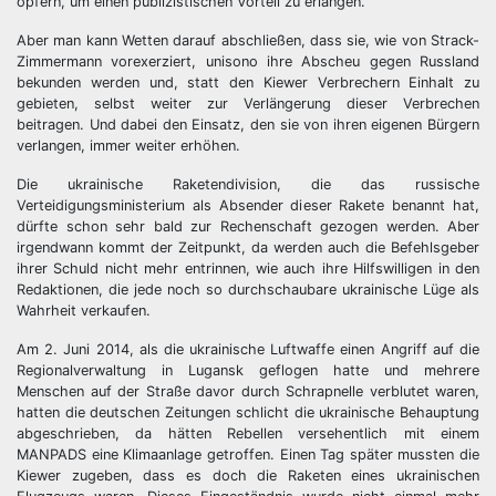
opfern, um einen publizistischen Vorteil zu erlangen.
Aber man kann Wetten darauf abschließen, dass sie, wie von Strack-
Zimmermann vorexerziert, unisono ihre Abscheu gegen Russland
bekunden werden und, statt den Kiewer Verbrechern Einhalt zu
gebieten, selbst weiter zur Verlängerung dieser Verbrechen
beitragen. Und dabei den Einsatz, den sie von ihren eigenen Bürgern
verlangen, immer weiter erhöhen.
Die ukrainische Raketendivision, die das russische
Verteidigungsministerium als Absender dieser Rakete benannt hat,
dürfte schon sehr bald zur Rechenschaft gezogen werden. Aber
irgendwann kommt der Zeitpunkt, da werden auch die Befehlsgeber
ihrer Schuld nicht mehr entrinnen, wie auch ihre Hilfswilligen in den
Redaktionen, die jede noch so durchschaubare ukrainische Lüge als
Wahrheit verkaufen.
Am 2. Juni 2014, als die ukrainische Luftwaffe einen Angriff auf die
Regionalverwaltung in Lugansk geflogen hatte und mehrere
Menschen auf der Straße davor durch Schrapnelle verblutet waren,
hatten die deutschen Zeitungen schlicht die ukrainische Behauptung
abgeschrieben, da hätten Rebellen versehentlich mit einem
MANPADS eine Klimaanlage getroffen. Einen Tag später mussten die
Kiewer zugeben, dass es doch die Raketen eines ukrainischen