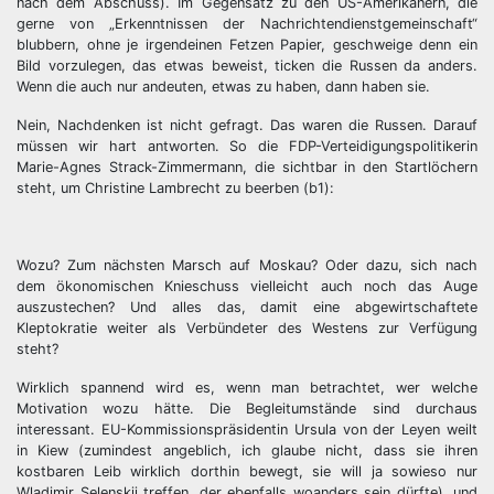
nach dem Abschuss). Im Gegensatz zu den US-Amerikanern, die
gerne von „Erkenntnissen der Nachrichtendienstgemeinschaft“
blubbern, ohne je irgendeinen Fetzen Papier, geschweige denn ein
Bild vorzulegen, das etwas beweist, ticken die Russen da anders.
Wenn die auch nur andeuten, etwas zu haben, dann haben sie.
Nein, Nachdenken ist nicht gefragt. Das waren die Russen. Darauf
müssen wir hart antworten. So die FDP-Verteidigungspolitikerin
Marie-Agnes Strack-Zimmermann, die sichtbar in den Startlöchern
steht, um Christine Lambrecht zu beerben (b1):
Wozu? Zum nächsten Marsch auf Moskau? Oder dazu, sich nach
dem ökonomischen Knieschuss vielleicht auch noch das Auge
auszustechen? Und alles das, damit eine abgewirtschaftete
Kleptokratie weiter als Verbündeter des Westens zur Verfügung
steht?
Wirklich spannend wird es, wenn man betrachtet, wer welche
Motivation wozu hätte. Die Begleitumstände sind durchaus
interessant. EU-Kommissionspräsidentin Ursula von der Leyen weilt
in Kiew (zumindest angeblich, ich glaube nicht, dass sie ihren
kostbaren Leib wirklich dorthin bewegt, sie will ja sowieso nur
Wladimir Selenskij treffen, der ebenfalls woanders sein dürfte), und