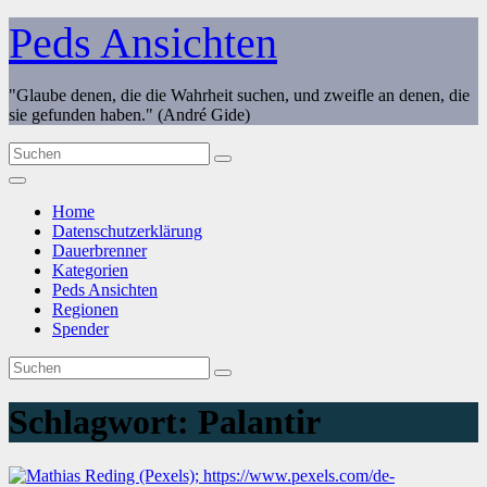
Zum
Peds Ansichten
Inhalt
springen
"Glaube denen, die die Wahrheit suchen, und zweifle an denen, die
sie gefunden haben." (André Gide)
Home
Datenschutzerklärung
Dauerbrenner
Kategorien
Peds Ansichten
Regionen
Spender
Schlagwort:
Palantir