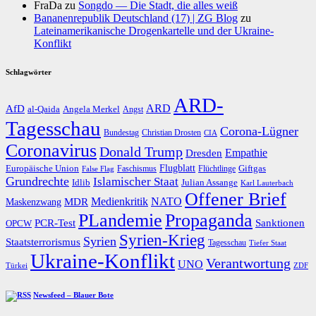
FraDa
zu
Songdo — Die Stadt, die alles weiß
Bananenrepublik Deutschland (17) | ZG Blog
zu
Lateinamerikanische Drogenkartelle und der Ukraine-
Konflikt
Schlagwörter
ARD-
AfD
ARD
al-Qaida
Angela Merkel
Angst
Tagesschau
Corona-Lügner
Bundestag
Christian Drosten
CIA
Coronavirus
Donald Trump
Dresden
Empathie
Flugblatt
Giftgas
Europäische Union
Faschismus
Flüchtlinge
False Flag
Grundrechte
Islamischer Staat
Idlib
Julian Assange
Karl Lauterbach
Offener Brief
Medienkritik
MDR
NATO
Maskenzwang
PLandemie
Propaganda
PCR-Test
Sanktionen
OPCW
Syrien-Krieg
Syrien
Staatsterrorismus
Tagesschau
Tiefer Staat
Ukraine-Konflikt
Verantwortung
UNO
Türkei
ZDF
Newsfeed – Blauer Bote