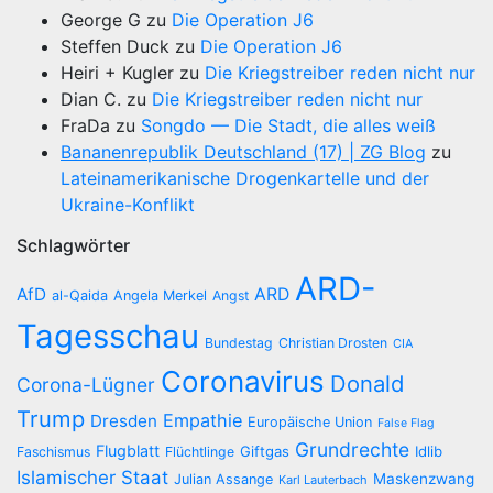
George G
zu
Die Operation J6
Steffen Duck
zu
Die Operation J6
Heiri + Kugler
zu
Die Kriegstreiber reden nicht nur
Dian C.
zu
Die Kriegstreiber reden nicht nur
FraDa
zu
Songdo — Die Stadt, die alles weiß
Bananenrepublik Deutschland (17) | ZG Blog
zu
Lateinamerikanische Drogenkartelle und der
Ukraine-Konflikt
Schlagwörter
ARD-
AfD
ARD
al-Qaida
Angela Merkel
Angst
Tagesschau
Bundestag
Christian Drosten
CIA
Coronavirus
Donald
Corona-Lügner
Trump
Empathie
Dresden
Europäische Union
False Flag
Grundrechte
Flugblatt
Giftgas
Idlib
Faschismus
Flüchtlinge
Islamischer Staat
Maskenzwang
Julian Assange
Karl Lauterbach