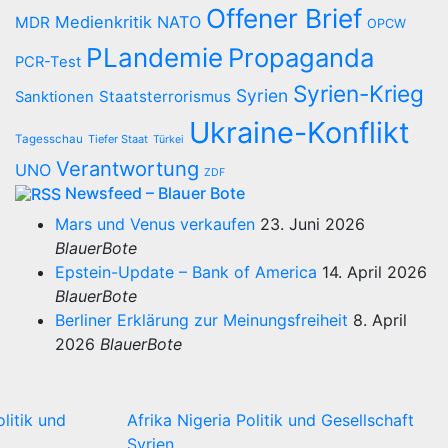
Offener Brief
Medienkritik
NATO
MDR
OPCW
PLandemie
Propaganda
PCR-Test
Syrien-Krieg
Syrien
Staatsterrorismus
Sanktionen
Ukraine-Konflikt
Tagesschau
Tiefer Staat
Türkei
Verantwortung
UNO
ZDF
Newsfeed – Blauer Bote
Mars und Venus verkaufen
23. Juni 2026
BlauerBote
Epstein-Update – Bank of America
14. April 2026
BlauerBote
Berliner Erklärung zur Meinungsfreiheit
8. April
2026
BlauerBote
olitik und
Afrika
Nigeria
Politik und Gesellschaft
Syrien