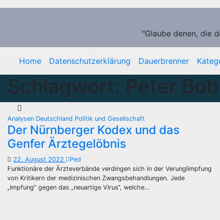
Zum
Inhalt
springen
"Glaube denen, die d
Home
Datenschutzerklärung
Dauerbrenner
Kateg
Schlagwort:
Peter Bob
Analysen
Deutschland
Politik und Gesellschaft
Der Nürnberger Kodex und das
Genfer Ärztegelöbnis
22. August 2022
Ped
Funktionäre der Ärzteverbände verdingen sich in der Verunglimpfung
von Kritikern der medizinischen Zwangsbehandlungen. Jede
„Impfung“ gegen das „neuartige Virus“, welche…