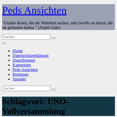
Zum
Peds Ansichten
Inhalt
springen
"Glaube denen, die die Wahrheit suchen, und zweifle an denen, die
sie gefunden haben." (André Gide)
Home
Datenschutzerklärung
Dauerbrenner
Kategorien
Peds Ansichten
Regionen
Spender
Schlagwort:
UNO-
Vollversammlung