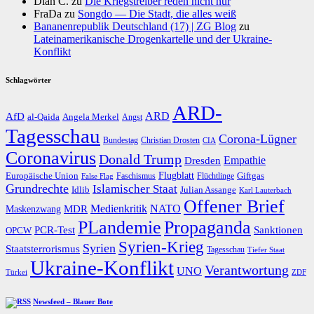
Dian C.
zu
Die Kriegstreiber reden nicht nur
FraDa
zu
Songdo — Die Stadt, die alles weiß
Bananenrepublik Deutschland (17) | ZG Blog
zu
Lateinamerikanische Drogenkartelle und der Ukraine-
Konflikt
Schlagwörter
ARD-
AfD
ARD
al-Qaida
Angela Merkel
Angst
Tagesschau
Corona-Lügner
Bundestag
Christian Drosten
CIA
Coronavirus
Donald Trump
Dresden
Empathie
Flugblatt
Giftgas
Europäische Union
Faschismus
Flüchtlinge
False Flag
Grundrechte
Islamischer Staat
Idlib
Julian Assange
Karl Lauterbach
Offener Brief
Medienkritik
MDR
NATO
Maskenzwang
PLandemie
Propaganda
PCR-Test
Sanktionen
OPCW
Syrien-Krieg
Syrien
Staatsterrorismus
Tagesschau
Tiefer Staat
Ukraine-Konflikt
Verantwortung
UNO
Türkei
ZDF
Newsfeed – Blauer Bote