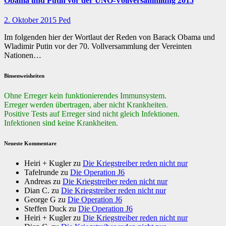
Obama und Putin vor der UNO-Vollversammlung 2015
2. Oktober 2015
Ped
Im folgenden hier der Wortlaut der Reden von Barack Obama und
Wladimir Putin vor der 70. Vollversammlung der Vereinten
Nationen…
Binsenweisheiten
Ohne Erreger kein funktionierendes Immunsystem.
Erreger werden übertragen, aber nicht Krankheiten.
Positive Tests auf Erreger sind nicht gleich Infektionen.
Infektionen sind keine Krankheiten.
Neueste Kommentare
Heiri + Kugler
zu
Die Kriegstreiber reden nicht nur
Tafelrunde
zu
Die Operation J6
Andreas
zu
Die Kriegstreiber reden nicht nur
Dian C.
zu
Die Kriegstreiber reden nicht nur
George G
zu
Die Operation J6
Steffen Duck
zu
Die Operation J6
Heiri + Kugler
zu
Die Kriegstreiber reden nicht nur