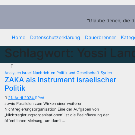
Zum
Inhalt
springen
"Glaube denen, die d
Home
Datenschutzerklärung
Dauerbrenner
Kateg
Schlagwort:
Yossi Lan
Analysen
Israel
Nachrichten
Politik und Gesellschaft
Syrien
ZAKA als Instrument israelischer
Politik
21. April 2024
Ped
sowie Parallelen zum Wirken einer weiteren
Nichtregierungsorganisation Eine der Aufgaben von
„Nichtregierungsorganisationen“ ist die Beeinflussung der
öffentlichen Meinung, um damit…