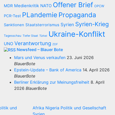
Offener Brief
Medienkritik
NATO
MDR
OPCW
PLandemie
Propaganda
PCR-Test
Syrien-Krieg
Syrien
Staatsterrorismus
Sanktionen
Ukraine-Konflikt
Tagesschau
Tiefer Staat
Türkei
Verantwortung
UNO
ZDF
Newsfeed – Blauer Bote
Mars und Venus verkaufen
23. Juni 2026
BlauerBote
Epstein-Update – Bank of America
14. April 2026
BlauerBote
Berliner Erklärung zur Meinungsfreiheit
8. April
2026
BlauerBote
olitik und
Afrika
Nigeria
Politik und Gesellschaft
Syrien