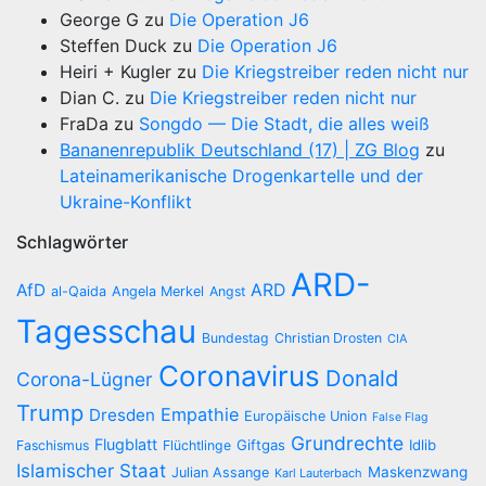
George G
zu
Die Operation J6
Steffen Duck
zu
Die Operation J6
Heiri + Kugler
zu
Die Kriegstreiber reden nicht nur
Dian C.
zu
Die Kriegstreiber reden nicht nur
FraDa
zu
Songdo — Die Stadt, die alles weiß
Bananenrepublik Deutschland (17) | ZG Blog
zu
Lateinamerikanische Drogenkartelle und der
Ukraine-Konflikt
Schlagwörter
ARD-
AfD
ARD
al-Qaida
Angela Merkel
Angst
Tagesschau
Bundestag
Christian Drosten
CIA
Coronavirus
Donald
Corona-Lügner
Trump
Empathie
Dresden
Europäische Union
False Flag
Grundrechte
Flugblatt
Giftgas
Idlib
Faschismus
Flüchtlinge
Islamischer Staat
Maskenzwang
Julian Assange
Karl Lauterbach