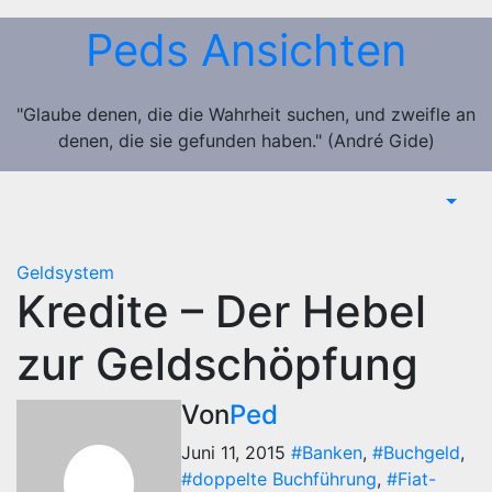
Zum
Peds Ansichten
Inhalt
springen
"Glaube denen, die die Wahrheit suchen, und zweifle an
denen, die sie gefunden haben." (André Gide)
Geldsystem
Kredite – Der Hebel
zur Geldschöpfung
Von
Ped
Juni 11, 2015
#Banken
,
#Buchgeld
,
#doppelte Buchführung
,
#Fiat-