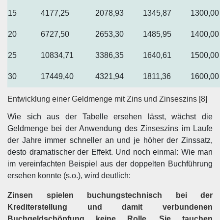
15
4177,25
2078,93
1345,87
1300,00
20
6727,50
2653,30
1485,95
1400,00
25
10834,71
3386,35
1640,61
1500,00
30
17449,40
4321,94
1811,36
1600,00
Entwicklung einer Geldmenge mit Zins und Zinseszins [8]
Wie sich aus der Tabelle ersehen lässt, wächst die
Geldmenge bei der Anwendung des Zinseszins im Laufe
der Jahre immer schneller an und je höher der Zinssatz,
desto dramatischer der Effekt. Und noch einmal: Wie man
im vereinfachten Beispiel aus der doppelten Buchführung
ersehen konnte (s.o.), wird deutlich:
Zinsen spielen buchungstechnisch bei der
Krediterstellung und damit verbundenen
Buchgeldschöpfung keine Rolle. Sie tauchen