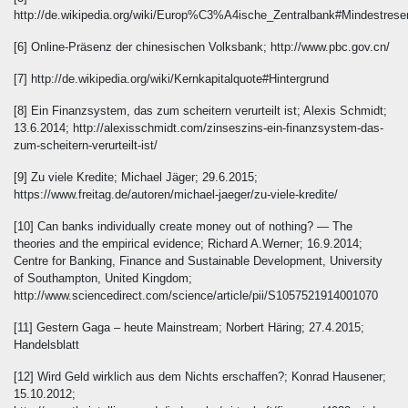
http://de.wikipedia.org/wiki/Europ%C3%A4ische_Zentralbank#Mindestrese
[6] Online-Präsenz der chinesischen Volksbank; http://www.pbc.gov.cn/
[7] http://de.wikipedia.org/wiki/Kernkapitalquote#Hintergrund
[8] Ein Finanzsystem, das zum scheitern verurteilt ist; Alexis Schmidt;
13.6.2014; http://alexisschmidt.com/zinseszins-ein-finanzsystem-das-
zum-scheitern-verurteilt-ist/
[9] Zu viele Kredite; Michael Jäger; 29.6.2015;
https://www.freitag.de/autoren/michael-jaeger/zu-viele-kredite/
[10] Can banks individually create money out of nothing? — The
theories and the empirical evidence; Richard A.Werner; 16.9.2014;
Centre for Banking, Finance and Sustainable Development, University
of Southampton, United Kingdom
;
http://www.sciencedirect.com/science/article/pii/S1057521914001070
[11] Gestern Gaga – heute Mainstream; Norbert Häring; 27.4.2015;
Handelsblatt
[12] Wird Geld wirklich aus dem Nichts erschaffen?; Konrad Hausener;
15.10.2012;