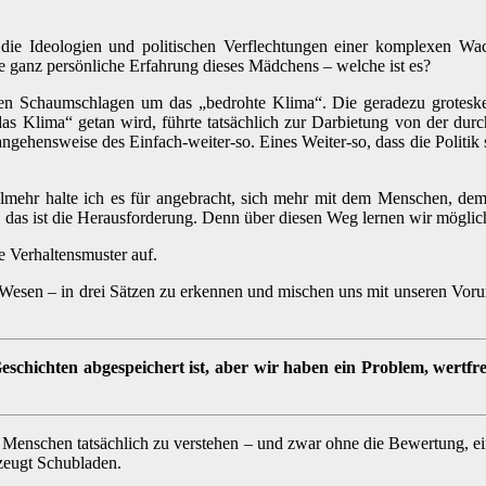
die Ideologien und politischen Verflechtungen einer komplexen Wac
ne ganz persönliche Erfahrung dieses Mädchens – welche ist es?
alen Schaumschlagen um das „bedrohte Klima“. Die geradezu groteske
das Klima“ getan wird, führte tatsächlich zur Darbietung von der durc
erangehensweise des Einfach-weiter-so. Eines Weiter-so, dass die Polit
Vielmehr halte ich es für angebracht, sich mehr mit dem Menschen, d
 das ist die Herausforderung. Denn über diesen Weg lernen wir möglich
 Verhaltensmuster auf.
 Wesen – in drei Sätzen zu erkennen und mischen uns mit unseren Vorur
eschichten abgespeichert ist, aber wir haben ein Problem, wertf
ht, Menschen tatsächlich zu verstehen – und zwar ohne die Bewertung, 
rzeugt Schubladen.