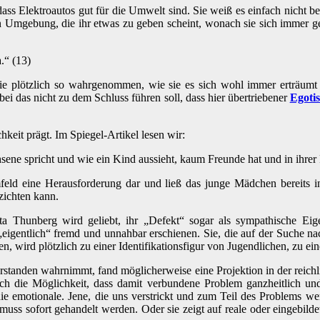
ass Elektroautos gut für die Umwelt sind. Sie weiß es einfach nicht b
uen Umgebung, die ihr etwas zu geben scheint, wonach sie sich immer g
.“ (13)
 plötzlich so wahrgenommen, wie sie es sich wohl immer erträumt ha
 das nicht zu dem Schluss führen soll, dass hier übertriebener
Egoti
hkeit prägt. Im Spiegel-Artikel lesen wir:
sene spricht und wie ein Kind aussieht, kaum Freunde hat und in ihrer F
Umfeld eine Herausforderung dar und ließ das junge Mädchen bereits 
rzichten kann.
ta Thunberg wird geliebt, ihr „Defekt“ sogar als sympathische Eig
„eigentlich“ fremd und unnahbar erschienen. Sie, die auf der Suche na
 wird plötzlich zu einer Identifikationsfigur von Jugendlichen, zu ein
verstanden wahrnimmt, fand möglicherweise eine Projektion in der reich
 die Möglichkeit, dass damit verbundene Problem ganzheitlich und 
ie emotionale. Jene, die uns verstrickt und zum Teil des Problems werde
 muss sofort gehandelt werden. Oder sie zeigt auf reale oder eingebild