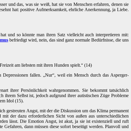
esser und das, was sie weiß, hat sie von Menschen erfahren, denen sie
esehnt hat: positive Aufmerksamkeit, ehrliche Anerkennung, ja Liebe.
t und so könnte man ihren Satz vielleicht auch interpretieren mit:
smus
befriedigt wird, nein, das sind ganz normale Bedürfnisse, die uns
reizeit am liebsten mit ihren Hunden spielt.“ (14)
in Depressionen fallen. „Nur“, weil ein Mensch durch das Asperger-
enart ihrer Persönlichkeit wahrgenommen. Sie bekommt tatsächlich
ch ihrem Selbst ist, jedoch aufgrund ihrer autistischen Züge Probleme
em Idol (15).
lich gestreuten Angst, mit der die Diskussion um das Klima permanent
mit der dazu erforderlichen Sicht von außen aus unterschiedlichen
n lässt. Die Emotion Angst, ist akut, ja sie ist existenziell und ruft
ete Gefahren, dann müssen diese sofort beseitigt werden. Planvoll und