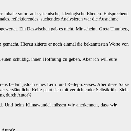
r Inhalte sofort auf systemische, ideologische Ebenen. Entsprechend
ionales, reflektierendes, suchendes Analysieren war die Ausnahme.
 abgewertet. Ein Dazwischen gab es nicht. Mir scheint, Greta Thunberg
 gemacht. Hierzu zitierte er noch einmal die bekanntesten Worte von
Leuten schuldig, ihnen Hoffnung zu geben. Aber ich will eure
ens bedarf jedoch eines Lern- und Reifeprozesses. Aber diese Sätze
erständliche Reife paart sich mit vernichtender Selbstkritik. Sieht
ung durch Autor)?
child. Und beim Klimawandel müssen
wir
anerkennen, dass
wir
 Autor):