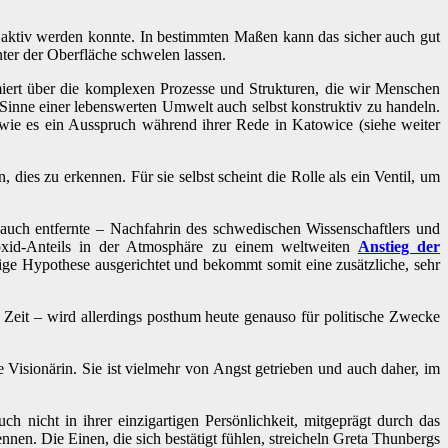
 aktiv werden konnte. In bestimmten Maßen kann das sicher auch gut
ter der Oberfläche schwelen lassen.
miert über die komplexen Prozesse und Strukturen, die wir Menschen
Sinne einer lebenswerten Umwelt auch selbst konstruktiv zu handeln.
, wie es ein Ausspruch während ihrer Rede in Katowice (siehe weiter
 dies zu erkennen. Für sie selbst scheint die Rolle als ein Ventil, um
 auch entfernte – Nachfahrin des schwedischen Wissenschaftlers und
oxid-Anteils in der Atmosphäre zu einem weltweiten
Anstieg der
tige Hypothese ausgerichtet und bekommt somit eine zusätzliche, sehr
r Zeit – wird allerdings posthum heute genauso für politische Zwecke
 Visionärin. Sie ist vielmehr von Angst getrieben und auch daher, im
ch nicht in ihrer einzigartigen Persönlichkeit, mitgeprägt durch das
en. Die Einen, die sich bestätigt fühlen, streicheln Greta Thunbergs