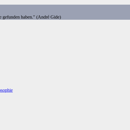
ie gefunden haben." (André Gide)
osophie