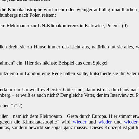
ie Klimakatastrophe wird mehr oder weniger auffällig unaufhörlich g
Thunbergs nach Polen reisten:
nem Elektroauto zur UN-Klimakonferenz in Katowice, Polen.“ (9)
rlich dreht sie zu Hause immer das Licht aus, natürlich tut sie alle
nahmen“ ein. Hier das nächste Beispiel aus dem Spiegel:
tzdemo in London eine Rede halten sollte, kutschierte sie ihr Vater
erkehr ein Umweltfrevel erster Güte sind, dann ist das durchaus nac
berg – er weiß es auch nicht? Der gleiche Vater, der im Interview zu Pr
achen.“ (12)
killer – nämlich dem Elektroauto – Greta durch Europa. Hier stimmt e
egen die Klimakatastrophe“ wird
wieder
und
wieder
und
wieder
tos, sondern bewirbt sie sogar ganz massiv. Dieses Konzept ist gut fü