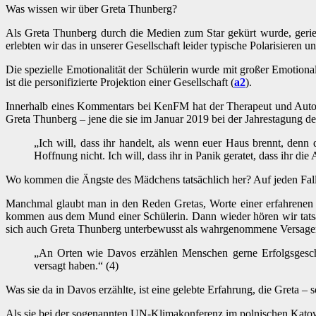
Was wissen wir über Greta Thunberg?
Als Greta Thunberg durch die Medien zum Star gekürt wurde, geriet 
erlebten wir das in unserer Gesellschaft leider typische Polarisieren
Die spezielle Emotionalität der Schülerin wurde mit großer Emotional
ist die personifizierte Projektion einer Gesellschaft (
a2
).
Innerhalb eines Kommentars bei KenFM hat der Therapeut und Aut
Greta Thunberg – jene die sie im Januar 2019 bei der Jahrestagung de
„Ich will, dass ihr handelt, als wenn euer Haus brennt, den
Hoffnung nicht. Ich will, dass ihr in Panik geratet, dass ihr die 
Wo kommen die Ängste des Mädchens tatsächlich her? Auf jeden Fall 
Manchmal glaubt man in den Reden Gretas, Worte einer erfahrenen P
kommen aus dem Mund einer Schülerin. Dann wieder hören wir tatsäch
sich auch Greta Thunberg unterbewusst als wahrgenommene Versageri
„An Orten wie Davos erzählen Menschen gerne Erfolgsgeschic
versagt haben.“ (4)
Was sie da in Davos erzählte, ist eine gelebte Erfahrung, die Greta – 
Als sie bei der sogenannten UN-Klimakonferenz im polnischen Katowic