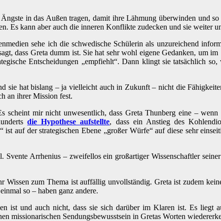
en Ängste in das Außen tragen, damit ihre Lähmung überwinden und so
en. Es kann aber auch die inneren Konflikte zudecken und sie weiter un
ssenmedien sehe ich die schwedische Schülerin als unzureichend infor
sagt, dass Greta dumm ist. Sie hat sehr wohl eigene Gedanken, um im 
tegische Entscheidungen „empfiehlt“. Dann klingt sie tatsächlich so
ie hat bislang – ja vielleicht auch in Zukunft – nicht die Fähigkeiten,
h an ihrer Mission fest.
 Es scheint mir nicht unwesentlich, dass Greta Thunberg eine – wenn
hunderts
die Hypothese aufstellte
, dass ein Anstieg des Kohlendi
 ist auf der strategischen Ebene „großer Würfe“ auf diese sehr einsei
. Svente Arrhenius – zweifellos ein großartiger Wissenschaftler seine
 Wissen zum Thema ist auffällig unvollständig. Greta ist zudem keine
 einmal so – haben ganz andere.
ist und auch nicht, dass sie sich darüber im Klaren ist. Es liegt au
nen missionarischen Sendungsbewusstsein in Gretas Worten wiedererkenn