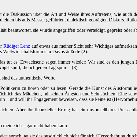
die Diskussion über die Art und Weise ihres Auftretens, wie auch de
 und einen bis aufs Messer geführten, dialektisch geprägten Diskurs. Rat
ität beantwortet, sie wurde angegriffen oder verteidigt, gepreist oder
or
Rüdiger Lenz
auf etwas aus meiner Sicht sehr Wichtiges aufmerksam
s Weltwirtschaftsforums in Davos äußerte (2):
n das tut es. Erwachsene sagen immer wieder: Wir sind es den jungen 
Angst spürt, die ich jeden Tag spüre.“ (3)
sind das authentische Worte.
olitikerin zu hören oder zu lesen. Gerade die Kunst des Ausformulier
lich das Mädchen, mit seinen Ängsten und Sehnsüchten. Eine schwer v
n – und will ihr Engagement beweisen, dass sie keine ist (Hervorheb
hten. Aber ihr finanzieller Erfolg hat ein unvorstellbares Preiss
so meine ich – gar nicht haben kann.
e sprach, tat sie das ausdrücklich nicht für sich (Hervorhebung durch