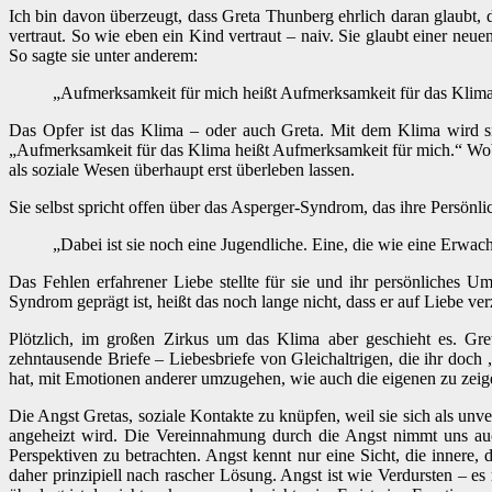
Ich bin davon überzeugt, dass Greta Thunberg ehrlich daran glaubt, d
vertraut. So wie eben ein Kind vertraut – naiv. Sie glaubt einer ne
So sagte sie unter anderem:
„Aufmerksamkeit für mich heißt Aufmerksamkeit für das Klima
Das Opfer ist das Klima – oder auch Greta. Mit dem Klima wird sie
„Aufmerksamkeit für das Klima heißt Aufmerksamkeit für mich.“ Wobei
als soziale Wesen überhaupt erst überleben lassen.
Sie selbst spricht offen über das Asperger-Syndrom, das ihre Persönlic
„Dabei ist sie noch eine Jugendliche. Eine, die wie eine Erwach
Das Fehlen erfahrener Liebe stellte für sie und ihr persönliches 
Syndrom geprägt ist, heißt das noch lange nicht, dass er auf Liebe ve
Plötzlich, im großen Zirkus um das Klima aber geschieht es. Gre
zehntausende Briefe – Liebesbriefe von Gleichaltrigen, die ihr doch 
hat, mit Emotionen anderer umzugehen, wie auch die eigenen zu zeigen,
Die Angst Gretas, soziale Kontakte zu knüpfen, weil sie sich als un
angeheizt wird. Die Vereinnahmung durch die Angst nimmt uns auch
Perspektiven zu betrachten. Angst kennt nur eine Sicht, die innere, d
daher prinzipiell nach rascher Lösung. Angst ist wie Verdursten – es