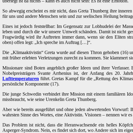
überlegt ist da nichts – kann es auch nicht sein: Es ist eine Emotion.
So abwegig erscheint es mir nicht, dass Greta Thunberg ihre inner
für uns und andere Menschen sein und zur seelischen Heilung beitrag
Eines ist jedoch feststellbar: Im Gegensatz zur Lobhudelei der Ma
leben und durch die wir unsere Umwelt schänden. Damit ist nicht ge
Fragwürdig wird ihr Auftreten immer dann, wenn sie den Eliten stra
oben) offen legt: „Ich spreche im Auftrag […]“.
Die „Klimaaktivistin“ Greta wurde auf diesen Thron gehoben (16) und s
mit früher erlebten Verletzungen zurecht zu kommen. Sie klammert sic
Missionare sind Boten angeblich großer Ideen und ihrer Verfasser.
Nobelpreisträgers Svante Arrhenius ist, der Anfang des 20. Jahr
Lufttemperaturen
führt. Gretas Kampf für die „Rettung des Klimas“
persönliche Komponente (17).
Die junge Schwedin verbindet ihre Mission mit einem familiären Idol
missbraucht, wie seine Urenkelin Greta Thunberg.
Aber wie bereits ausgeführt und ohne jeden abwertenden Vorwurf: Ihr
wahrsten Sinne des Wortes, eine Aktivistin. Visionen – nennen wir es
Das Problem ist nicht, dass die Heranwachsende ein helles Köpfchen 
Asperger-Syndrom. Nein, es findet sich dort, wo Andere sich im eige