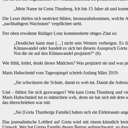
„Mein Name ist Greta Thunberg. Ich bin 15 Jahre alt und ko
Die Leser dürfen sich motiviert fühlen, herauszubekommen, welche
„nachhaltigem Wachstum“ verpflichtet sieht.
Der oben erwähnte Rüdiger Lenz kommentierte obiges Zitat so:
„Deutlicher kann man […] nicht sein Weinen verbergen. Es fäl
Klimawandel oder handelt es sich bei diesem Ausspruch Greta Th
Not die sie auf den Klimawandel projiziert?“ (6)
Wie fühlt, leidet, denkt dieses Mädchen? Was projiziert sie und was pr
Maris Hubschmid vom Tagesspiegel schrieb Anfang März 2019:
„Sie schwänzen die Schule, damit es weh tut. Damit die Adress
Und – fühlen Sie sich gezwungen? Wie kam Greta Thunberg und vie
Maris Hubschmied tut es mitnichten weh, denn sie hat sich mit dem schw
das überschrieben war mit:
„Sie [Greta Thunbergs Familie] haben sich ein Elektroauto ange
Das journalistische Loblied auf Greta wird mit einem künstlich k
Umwelt. Wer hat Gretas Familie diesen Betrug aufgeschwatzt, so dass 