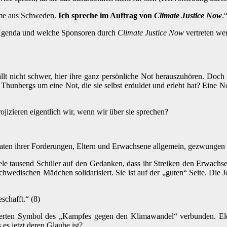
mme aus Schweden.
Ich spreche im Auftrag von
Climate Justice Now
.
“
 Agenda und welche Sponsoren durch
Climate Justice Now
vertreten wer
lt nicht schwer, hier ihre ganz persönliche Not herauszuhören. Doch 
unbergs um eine Not, die sie selbst erduldet und erlebt hat? Eine Not
ojizieren eigentlich wir, wenn wir über sie sprechen?
aten ihrer Forderungen, Eltern und Erwachsene allgemein, gezwungen s
le tausend Schüler auf den Gedanken, dass ihr Streiken den Erwachs
edischen Mädchen solidarisiert. Sie ist auf der „guten“ Seite. Die Jour
schafft.“ (8)
reierten Symbol des „Kampfes gegen den Klimawandel“ verbunden. Elek
es jetzt deren Glaube ist?