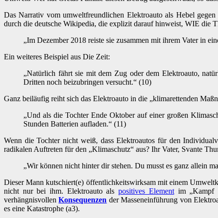
Das Narrativ vom umweltfreundlichen Elektroauto als Hebel gegen d
durch die deutsche Wikipedia, die explizit darauf hinweist, WIE die 
„Im Dezember 2018 reiste sie zusammen mit ihrem Vater in ei
Ein weiteres Beispiel aus Die Zeit:
„Natürlich fährt sie mit dem Zug oder dem Elektroauto, natü
Dritten noch beizubringen versucht.“ (10)
Ganz beiläufig reiht sich das Elektroauto in die „klimarettenden Maß
„Und als die Tochter Ende Oktober auf einer großen Klimaschu
Stunden Batterien aufladen.“ (11)
Wenn die Tochter nicht weiß, dass Elektroautos für den Individualv
radikalen Auftreten für den „Klimaschutz“ aus? Ihr Vater, Svante Thun
„Wir können nicht hinter dir stehen. Du musst es ganz allein m
Dieser Mann kutschiert(e) öffentlichkeitswirksam mit einem Umwelt
nicht nur bei ihm. Elektroauto als
positives Element
im „Kampf g
verhängnisvollen
Konsequenzen
der Masseneinführung von Elektroau
es eine Katastrophe (a3).