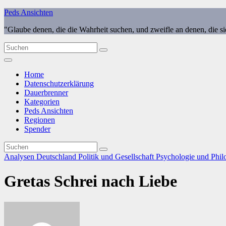
Zum
Peds Ansichten
Inhalt
"Glaube denen, die die Wahrheit suchen, und zweifle an denen, die s
springen
Home
Datenschutzerklärung
Dauerbrenner
Kategorien
Peds Ansichten
Regionen
Spender
Analysen
Deutschland
Politik und Gesellschaft
Psychologie und Phil
Gretas Schrei nach Liebe