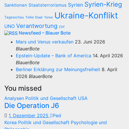
Syrien-Krieg
Syrien
Staatsterrorismus
Sanktionen
Ukraine-Konflikt
Tagesschau
Tiefer Staat
Türkei
Verantwortung
UNO
ZDF
Newsfeed – Blauer Bote
Mars und Venus verkaufen
23. Juni 2026
BlauerBote
Epstein-Update – Bank of America
14. April 2026
BlauerBote
Berliner Erklärung zur Meinungsfreiheit
8. April
2026
BlauerBote
You missed
Analysen
Politik und Gesellschaft
USA
Die Operation J6
1. Dezember 2025
Ped
Korea
Politik und Gesellschaft
Psychologie und