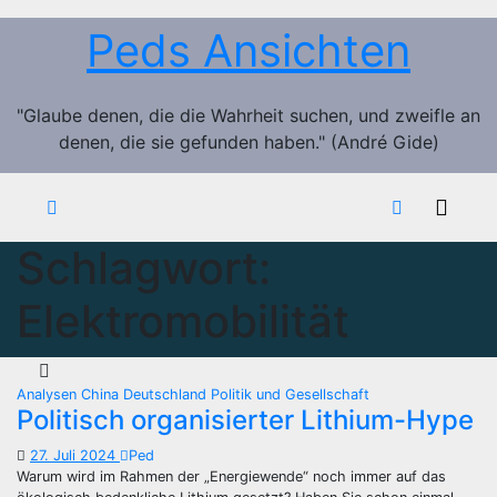
Zum
Peds Ansichten
Inhalt
springen
"Glaube denen, die die Wahrheit suchen, und zweifle an
denen, die sie gefunden haben." (André Gide)
Schlagwort:
Elektromobilität
Analysen
China
Deutschland
Politik und Gesellschaft
Politisch organisierter Lithium-Hype
27. Juli 2024
Ped
Warum wird im Rahmen der „Energiewende“ noch immer auf das