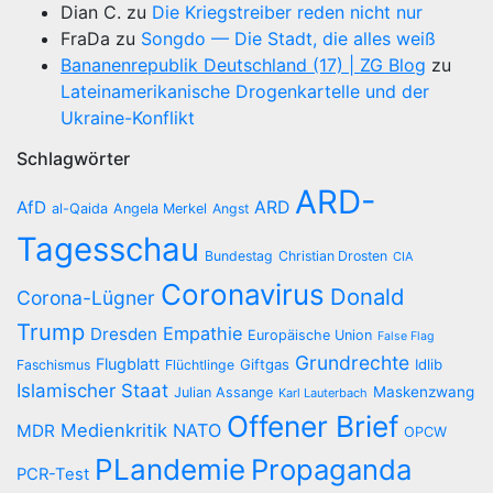
Dian C.
zu
Die Kriegstreiber reden nicht nur
FraDa
zu
Songdo — Die Stadt, die alles weiß
Bananenrepublik Deutschland (17) | ZG Blog
zu
Lateinamerikanische Drogenkartelle und der
Ukraine-Konflikt
Schlagwörter
ARD-
AfD
ARD
al-Qaida
Angela Merkel
Angst
Tagesschau
Bundestag
Christian Drosten
CIA
Coronavirus
Donald
Corona-Lügner
Trump
Empathie
Dresden
Europäische Union
False Flag
Grundrechte
Flugblatt
Giftgas
Idlib
Faschismus
Flüchtlinge
Islamischer Staat
Maskenzwang
Julian Assange
Karl Lauterbach
Offener Brief
Medienkritik
NATO
MDR
OPCW
PLandemie
Propaganda
PCR-Test