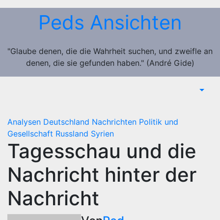
Zum
Peds Ansichten
Inhalt
springen
"Glaube denen, die die Wahrheit suchen, und zweifle an
denen, die sie gefunden haben." (André Gide)
Analysen
Deutschland
Nachrichten
Politik und
Gesellschaft
Russland
Syrien
Tagesschau und die
Nachricht hinter der
Nachricht