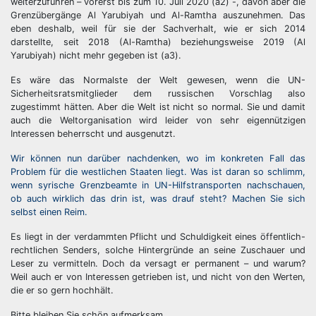
weiterzuführen – vorerst bis zum 10. Juli 2020 (a2) -, davon aber die
Grenzübergänge Al Yarubiyah und Al-Ramtha auszunehmen. Das
eben deshalb, weil für sie der Sachverhalt, wie er sich 2014
darstellte, seit 2018 (Al-Ramtha) beziehungsweise 2019 (Al
Yarubiyah) nicht mehr gegeben ist (a3).
Es wäre das Normalste der Welt gewesen, wenn die UN-
Sicherheitsratsmitglieder dem russischen Vorschlag also
zugestimmt hätten. Aber die Welt ist nicht so normal. Sie und damit
auch die Weltorganisation wird leider von sehr eigennützigen
Interessen beherrscht und ausgenutzt.
Wir können nun darüber nachdenken, wo im konkreten Fall das
Problem für die westlichen Staaten liegt. Was ist daran so schlimm,
wenn syrische Grenzbeamte in UN-Hilfstransporten nachschauen,
ob auch wirklich das drin ist, was drauf steht? Machen Sie sich
selbst einen Reim.
Es liegt in der verdammten Pflicht und Schuldigkeit eines öffentlich-
rechtlichen Senders, solche Hintergründe an seine Zuschauer und
Leser zu vermitteln. Doch da versagt er permanent – und warum?
Weil auch er von Interessen getrieben ist, und nicht von den Werten,
die er so gern hochhält.
Bitte bleiben Sie schön aufmerksam.