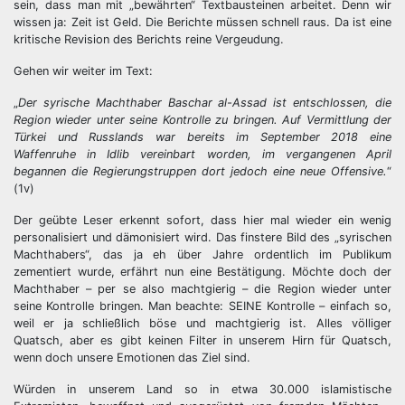
sein, dass man mit „bewährten“ Textbausteinen arbeitet. Denn wir
wissen ja: Zeit ist Geld. Die Berichte müssen schnell raus. Da ist eine
kritische Revision des Berichts reine Vergeudung.
Gehen wir weiter im Text:
„
Der syrische Machthaber Baschar al-Assad ist entschlossen, die
Region wieder unter seine Kontrolle zu bringen. Auf Vermittlung der
Türkei und Russlands war bereits im September 2018 eine
Waffenruhe in Idlib vereinbart worden, im vergangenen April
begannen die Regierungstruppen dort jedoch eine neue Offensive.
“
(1v)
Der geübte Leser erkennt sofort, dass hier mal wieder ein wenig
personalisiert und dämonisiert wird. Das finstere Bild des „syrischen
Machthabers“, das ja eh über Jahre ordentlich im Publikum
zementiert wurde, erfährt nun eine Bestätigung. Möchte doch der
Machthaber – per se also machtgierig – die Region wieder unter
seine Kontrolle bringen. Man beachte: SEINE Kontrolle – einfach so,
weil er ja schließlich böse und machtgierig ist. Alles völliger
Quatsch, aber es gibt keinen Filter in unserem Hirn für Quatsch,
wenn doch unsere Emotionen das Ziel sind.
Würden in unserem Land so in etwa 30.000 islamistische