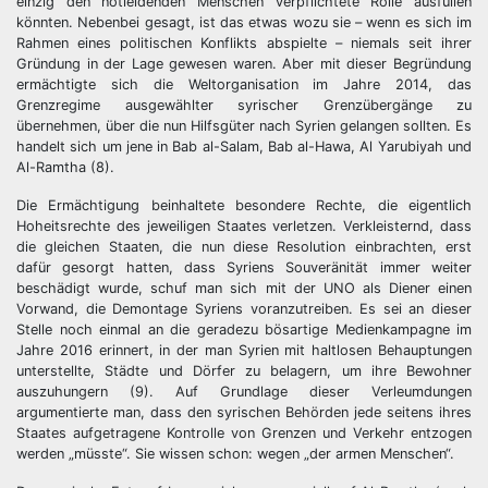
einzig den notleidenden Menschen verpflichtete Rolle ausfüllen
könnten. Nebenbei gesagt, ist das etwas wozu sie – wenn es sich im
Rahmen eines politischen Konflikts abspielte – niemals seit ihrer
Gründung in der Lage gewesen waren. Aber mit dieser Begründung
ermächtigte sich die Weltorganisation im Jahre 2014, das
Grenzregime ausgewählter syrischer Grenzübergänge zu
übernehmen, über die nun Hilfsgüter nach Syrien gelangen sollten. Es
handelt sich um jene in Bab al-Salam, Bab al-Hawa, Al Yarubiyah und
Al-Ramtha (8).
Die Ermächtigung beinhaltete besondere Rechte, die eigentlich
Hoheitsrechte des jeweiligen Staates verletzen. Verkleisternd, dass
die gleichen Staaten, die nun diese Resolution einbrachten, erst
dafür gesorgt hatten, dass Syriens Souveränität immer weiter
beschädigt wurde, schuf man sich mit der UNO als Diener einen
Vorwand, die Demontage Syriens voranzutreiben. Es sei an dieser
Stelle noch einmal an die geradezu bösartige Medienkampagne im
Jahre 2016 erinnert, in der man Syrien mit haltlosen Behauptungen
unterstellte, Städte und Dörfer zu belagern, um ihre Bewohner
auszuhungern (9). Auf Grundlage dieser Verleumdungen
argumentierte man, dass den syrischen Behörden jede seitens ihres
Staates aufgetragene Kontrolle von Grenzen und Verkehr entzogen
werden „müsste“. Sie wissen schon: wegen „der armen Menschen“.