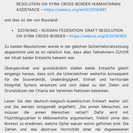
RESOLUTION ON SYRIA CROSS-BORDER HUMANITARIAN
ASSISTANCE –
https://undocs.org/en/S/2019/961
und dies ist der von Russland:
S2019/962 – RUSSIAN FEDERATION: DRAFT RESOLUTION
ON SYRIA CROSS-BORDER –
https://undocs.org/S/2019/962
Zu beiden Resolutionen wurde in der gleichen Sicherheitsratssitzung
abgestimmt und es ist natürlich klar, dass allen Teilnehmern ZUVOR
der Inhalt beider Entwürfe bekannt war.
Übergeordnet und grundsätzlich stellen beide Entwürfe gleich
eingangs heraus, dass sich die Unterzeichner weiterhin konsequent
für die Souveränität, Unabhängigkeit, Einheit und territoriale
Integrität Syriens einsetzen und sich dabei zu den Zielen und
Grundsätzen der Charta der Vereinten Nationen bekennen.
Lesen Sie den deutsch-belgisch-kuweitischen Entwurf weiter (a1)
und Sie werden sinngemäß angefleht: „Die armen Menschen, wir
müssen die armen Menschen retten“! Dafür wird mit
Flüchtlingszahlen in Millionenhöhe argumentiert, freilich ohne den
Kontext zu erwähnen, welche Opfer warum wohin geflohen sind. Die
Zahlen und das abstruse Horrorbild einer nie dagewesenen