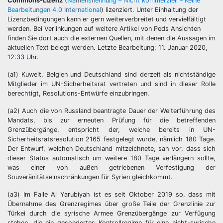
Commons-Lizenz
(
Namensnennung – Nicht kommerziell – Keine
Bearbeitungen 4.0 International
) lizenziert. Unter Einhaltung der
Lizenzbedingungen kann er gern weiterverbreitet und vervielfältigt
werden. Bei Verlinkungen auf weitere Artikel von Peds Ansichten
finden Sie dort auch die externen Quellen, mit denen die Aussagen im
aktuellen Text belegt werden. Letzte Bearbeitung: 11. Januar 2020,
12:33 Uhr.
(a1) Kuweit, Belgien und Deutschland sind derzeit als nichtständige
Mitglieder im UN-Sicherheitsrat vertreten und sind in dieser Rolle
berechtigt, Resolutions-Entwürfe einzubringen.
(a2) Auch die von Russland beantragte Dauer der Weiterführung des
Mandats, bis zur erneuten Prüfung für die betreffenden
Grenzübergänge, entspricht der, welche bereits in UN-
Sicherheitsratsresolution 2165 festgelegt wurde, nämlich 180 Tage.
Der Entwurf, welchen Deutschland mitzeichnete, sah vor, dass sich
dieser Status automatisch um weitere 180 Tage verlängern sollte,
was einer von außen getriebenen Verfestigung der
Souveränitätseinschränkungen für Syrien gleichkommt.
(a3) Im Falle Al Yarubiyah ist es seit Oktober 2019 so, dass mit
Übernahme des Grenzregimes über große Teile der Grenzlinie zur
Türkei durch die syrische Armee Grenzübergänge zur Verfügung
stehen, die ein gesondertes Kontrollregime für eine nicht-syrische