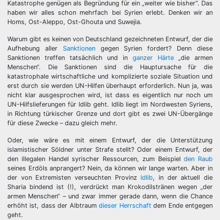
Katastrophe genügen als Begründung für ein „weiter wie bisher“. Das
haben wir alles schon mehrfach bei Syrien erlebt. Denken wir an
Homs, Ost-Aleppo, Ost-Ghouta und Suwejia.
Warum gibt es keinen von Deutschland gezeichneten Entwurf, der die
Aufhebung aller
Sanktionen
gegen Syrien fordert? Denn diese
Sanktionen treffen tatsächlich und in
ganzer Härte
„die armen
Menschen“. Die Sanktionen sind die Hauptursache für die
katastrophale wirtschaftliche und komplizierte soziale Situation und
erst durch sie werden UN-Hilfen überhaupt erforderlich. Nun ja, was
nicht klar ausgesprochen wird, ist dass es eigentlich nur noch um
UN-Hilfslieferungen für Idlib geht. Idlib liegt im Nordwesten Syriens,
in Richtung türkischer Grenze und dort gibt es zwei UN-Übergänge
für diese Zwecke – dazu gleich mehr.
Oder, wie wäre es mit einem Entwurf, der die Unterstützung
islamistischer Söldner unter Strafe stellt? Oder einem Entwurf, der
den illegalen Handel syrischer Ressourcen, zum Beispiel
den Raub
seines Erdöls anprangert? Nein, da können wir lange warten. Aber in
der von Extremisten verseuchten Provinz
Idlib
, in der aktuell die
Sharia bindend ist (!), verdrückt man Krokodilstränen wegen „der
armen Menschen“ – und zwar immer gerade dann, wenn die Chance
erhöht ist, dass der Albtraum
dieser Herrschaft
dem Ende entgegen
geht.