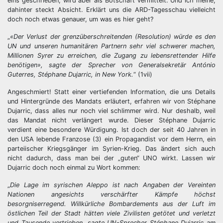
eins geschrieben, wird aber als Botschaft vermittelt. Und ich meine,
dahinter steckt Absicht. Erklärt uns die ARD-Tagesschau vielleicht
doch noch etwas genauer, um was es hier geht?
„
«Der Verlust der grenzüberschreitenden (Resolution) würde es den
UN und unseren humanitären Partnern sehr viel schwerer machen,
Millionen Syrer zu erreichen, die Zugang zu lebensrettender Hilfe
benötigen», sagte der Sprecher von Generalsekretär António
Guterres, Stéphane Dujarric, in New York.
“ (1vii)
Angeschmiert! Statt einer vertiefenden Information, die uns Details
und Hintergründe des Mandats erläutert, erfahren wir von Stéphane
Dujarric, dass alles nur noch viel schlimmer wird. Nur deshalb, weil
das Mandat nicht verlängert wurde. Dieser Stéphane Dujarric
verdient eine besondere Würdigung. Ist doch der seit 40 Jahren in
den USA lebende Franzose (3) ein Propagandist vor dem Herrn, ein
parteiischer Kriegsgänger im Syrien-Krieg. Das ändert sich auch
nicht dadurch, dass man bei der „guten“ UNO wirkt. Lassen wir
Dujarric doch noch einmal zu Wort kommen:
„
Die Lage im syrischen Aleppo ist nach Angaben der Vereinten
Nationen angesichts verschärfter Kämpfe höchst
besorgniserregend. Willkürliche Bombardements aus der Luft im
östlichen Teil der Stadt hätten viele Zivilisten getötet und verletzt
und Tausende vertrieben, sagte UN-Sprecher Stéphane Dujarric am