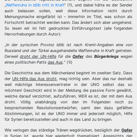
„
Waffenruhe in Idlib tritt in Kraft
“ (1), und dabei hätte es der Sender
auch belassen sollen, weil diese Information nicht durch
Meinungsmache eingefärbt ist – immerhin im Titel, was schon als
Fortschritt betrachtet werden kann. Das ändert sich aber umgehend.
So lesen wir im fett gedruckten Einführungstext (alle folgenden
Hervorhebungen durch Autor):
„
In der syrischen Provinz Idlib ist nach Kreml-Angaben eine von
Russland und der Türkei ausgehandelte Waffenruhe in Kraft getreten.
Derweil
droht der UN-Hilfe
für die
Opfer
des
Bürgerkriegs
wegen
eines politischen Patts
das Aus
.
“ (1i)
Die Geschichte aus dem Märchenland beginnt im zweiten Satz. Dass
der
UN-Hilfe das Aus droht
, mag richtig sein. Aber das nur deshalb
weil mächtige Interessenvertreter in der UNO selbst das so
möchten! Geschickt wird in der Meldung die passive Form gewählt,
welche darauf verzichtet, aufzuführen, WER es ist, der mit dem Aus
droht. Völlig unabhängig von den im Folgenden noch zu
besprechenden Resolutionsentwürfen, samt den dazu gefällten
Abstimmungen, ist es der UNO immer und jederzeit möglich, Hilfe
für Syrien bereitzustellen und auch in das Land zu bringen.
Wie verlogen das ständige Tränen wegdrücken, bezüglich der
Opfer
in Syrien ist, wurde hier wiederholt thematisiert. Angesichts der