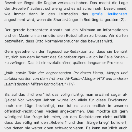
Bewohner längst die Region verlassen haben. Das macht die Lage
der „Rebellen“ äußerst schwierig und es ist schon sehr bezeichnend,
wie immer dann in den Leitmedien das
große Heulkonzert
angestimmt wird, wenn die Sharia-Jünger in Bedrängnis geraten (2).
Der gerade betrachtete Absatz hat ein Minimum an Informationen
und ein Maximum an emotionalen Botschaften zu bieten. Wir dürfen
bezweifeln, dass Otto Normalverbraucher das bewusst wird.
Gern gestehe ich der Tagesschau-Redaktion zu, dass sie bemüht
ist, sich aus dem Korsett des Selbstbetruges – auch im Falle Syrien –
zu zwängen. Das ist ein evolutionärer, quälend langsamer Prozess:
„
Idlib sowie Teile der angrenzenden Provinzen Hama, Aleppo und
Latakia werden von dem früheren Al-Kaida-Ableger HTS und anderen
islamistischen Milizen kontrolliert.
“ (1iv)
Bis auf das „früheren“ ist das völlig richtig, man erwähnt sogar al-
Qaida! Vor wenigen Jahren wurde ich allein für diese Erwähnung
noch der Lüge bezichtigt, nun ist es auch endlich in unseren
öffentlich-rechtlichen Medien angekommen. Das möchte ich gern
würdigen! Nur frage ich mich, ob den Redakteuren nicht auffällt,
dass das völlig mit den „Rebellen“ und dem „Bürgerkrieg“ kollidiert,
von denen sie weiter oben schwadronieren. Es kann natürlich auch