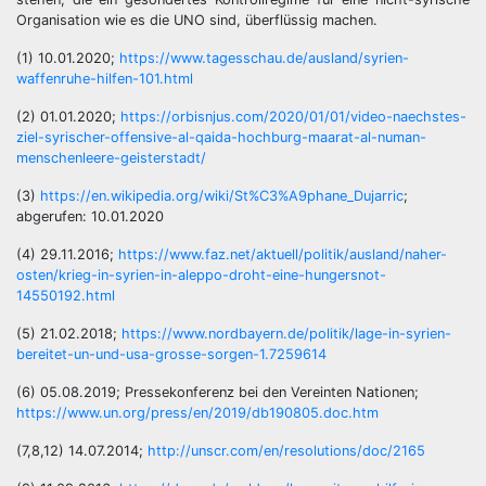
Organisation wie es die UNO sind, überflüssig machen.
(1) 10.01.2020;
https://www.tagesschau.de/ausland/syrien-
waffenruhe-hilfen-101.html
(2) 01.01.2020;
https://orbisnjus.com/2020/01/01/video-naechstes-
ziel-syrischer-offensive-al-qaida-hochburg-maarat-al-numan-
menschenleere-geisterstadt/
(3)
https://en.wikipedia.org/wiki/St%C3%A9phane_Dujarric
;
abgerufen: 10.01.2020
(4) 29.11.2016;
https://www.faz.net/aktuell/politik/ausland/naher-
osten/krieg-in-syrien-in-aleppo-droht-eine-hungersnot-
14550192.html
(5) 21.02.2018;
https://www.nordbayern.de/politik/lage-in-syrien-
bereitet-un-und-usa-grosse-sorgen-1.7259614
(6) 05.08.2019; Pressekonferenz bei den Vereinten Nationen;
https://www.un.org/press/en/2019/db190805.doc.htm
(7,8,12) 14.07.2014;
http://unscr.com/en/resolutions/doc/2165