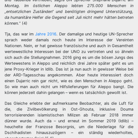
Montag. Im östlichen Aleppo lebten 275.000 Menschen in
„entsetzlichen Zuständen“ und benötigten dringend Unterstützung,
da humanitäre Helfer die Gegend seit Juli nicht mehr hätten betreten
können.
“ (4)
Tja, das war im
Jahre 2016
. Der damalige und heutige UN-Sprecher
sprach weder damals noch heute im Interesse der Vereinten
Nationen. Nein, er hat gewisse französische und auch in Gesamtheit
wertewestliche Interessen bei der UNO zu vertreten und so ähneln
sich auch die Stellungnahmen. 2016 ging es um die bösen Jungs des
Wertewestens in Aleppo und reichlich drei Jahre später geht es um
jene Proxy-Krieger in Idlib. Das ist ja nun auch in gewisser Weise bei
der ARD-Tagesschau angekommen. Aber heute interessiert doch
einen Dujarric rein gar nicht, wie es den Menschen in Aleppo geht.
So wie man auch nicht um Hilfslieferungen für Aleppo bangt. Die
können jederzeit dahin gelangen – wenn es tatsächlich gewollt ist.
Das Gleiche erlebte der aufmerksame Beobachter, als die Luft für
die, die Zivilbevölkerung in Ost-Ghouta, inklusive Douma
terrorisierenden islamistischen Milizen ab Februar 2018 immer
dünner wurde. Auch da – und erneut im Sommer 2019 (Idlib) –
heuchelte der Franzose Besorgnis, um die Niederlage für die
Dschihadisten hinauszuzögern – ein ständig wiederholtes,