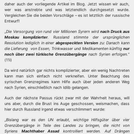
daher auch der vorliegende Artikel im Blog. Jetzt wissen wir auch,
wer was anstrebte und was letztendlich durchgesetzt wurde.
Vergleichen Sie die beiden Vorschläge – es ist letztlich der russische
Entwurf!
„
Die Versorgung von rund vier Millionen Syrern wird
nach Druck aus
Moskau komplizierter
. Russland stimmte der ursprünglichen
Resolution lediglich in einer
abgespeckten Version
zu: Danach kann
die Lieferung von Essen, Trinkwasser und Medikamenten künftig
nur
noch über zwei türkische Grenzübergänge
nach Syrien erfolgen.
“
(11i)
Da wird natürlich gar nichts komplizierter, aber ein wenig Nachtreten
kann man sich einfach nicht verkneifen. Unter Beachtung des
syrischen Grenzregimes kann Hilfe auch über jeden anderen Weg
nach Syrien, einschließlich nach Idlib gelangen.
Auch der nächste Passus rückt zwar mit der Wahrheit heraus, will
uns aber, durch die Brust ins Auge geschossen, weismachen, dass
hier durch Russland irgend etwas verschlimmert wurde:
„
Bislang war es den UN erlaubt, wichtige Hilfsgüter über vier
Grenzübergänge in Teile des Landes zu bringen, die nicht von
Syriens
Machthaber Assad
kontrolliert werden. Auf Drängen