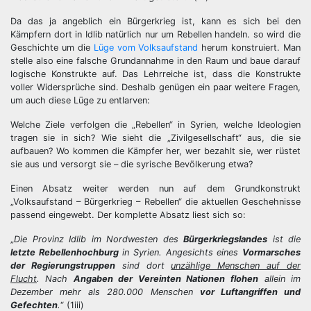
Da das ja angeblich ein Bürgerkrieg ist, kann es sich bei den
Kämpfern dort in Idlib natürlich nur um Rebellen handeln. so wird die
Geschichte um die
Lüge vom Volksaufstand
herum konstruiert. Man
stelle also eine falsche Grundannahme in den Raum und baue darauf
logische Konstrukte auf. Das Lehrreiche ist, dass die Konstrukte
voller Widersprüche sind. Deshalb genügen ein paar weitere Fragen,
um auch diese Lüge zu entlarven:
Welche Ziele verfolgen die „Rebellen“ in Syrien, welche Ideologien
tragen sie in sich? Wie sieht die „Zivilgesellschaft“ aus, die sie
aufbauen? Wo kommen die Kämpfer her, wer bezahlt sie, wer rüstet
sie aus und versorgt sie – die syrische Bevölkerung etwa?
Einen Absatz weiter werden nun auf dem Grundkonstrukt
„Volksaufstand – Bürgerkrieg – Rebellen“ die aktuellen Geschehnisse
passend eingewebt. Der komplette Absatz liest sich so:
„
Die Provinz Idlib im Nordwesten des
Bürgerkriegslandes
ist die
letzte Rebellenhochburg
in Syrien. Angesichts eines
Vormarsches
der Regierungstruppen
sind dort
unzählige Menschen auf der
Flucht
. Nach
Angaben der Vereinten Nationen
flohen
allein im
Dezember mehr als 280.000 Menschen
vor Luftangriffen und
Gefechten
.
“ (1iii)