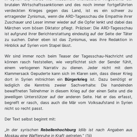
brutalen Wirtschaftssanktionen und des noch immer fortgeführten
verdeckten Krieges gegen das Land, ist es ein schwer zu
ertragender Zynismus, wenn die ARD-Tagesschau die Empathie ihrer
Zuschauer und Leser immer wieder auf die Opfer lenkt und dabei das
Märchen vom bösen Diktator pflegt. Präziser: Die ARD-Tagesschau
ist aufgrund ihrer Berichterstattung eindeutig auf der Seite der Täter
zu suchen. Daher eben ist das Zynismus, was ihre Redaktion in
Hinblick auf Syrien vom Stapel lässt.
Wir sind immer noch beim Teaser der Tagesschau-Nachricht und
können rasch feststellen, wie verpflichtet sich der Sender fühlt,
einem verlogenen Narrativ zu dienen. Jeder nicht mit dem
Klammersack Gepuderte kann sich im Klaren sein, dass dieser Krieg
dort in Syrien mitnichten ein
Bürgerkrieg
ist. Dazu benötigt er
lediglich die Kenntnis zweier Sachverhalte: Die handelnden
bewaffneten Teilnehmer in diesem Krieg auf der einen Seite und die
jeweiligen Unterstützer auf der anderen Seite. Hat er das erfasst,
begreift er rasch, dass auch die Mär vom Volksaufstand in Syrien
nicht so recht passt.
Der Text selbst beginnt mit:
„
In der syrischen
Rebellenhochburg
Idlib ist nach Angaben aus
Moskau eine Waffenruhe in Kraft getreten.
“ (1ii)