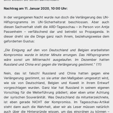
Nachtrag am 11. Januar 2020, 10:00 Uhr:
In der vergangenen Nacht wurde nun doch die Verlängerung des UN-
Hilfsprogramms im UN-Sicherheitsrat beschlossen. Aber auch
diesen Sachverhalt stellt die ARD-Tagesschau – in Person von Antje
Passenheim – verfälschend dar und betreibt so Propaganda. In
dieser dreht sie die Dinge ganz nach ihrem, beziehungsweise dem
geforderten Gustus:
„
Die Einigung auf den von Deutschland und Belgien erarbeiteten
Kompromiss wurde in letzter Minute errungen. Das Hilfsprogramm
wäre sonst um Mitternacht ausgelaufen. Im Dezember hatten
Russland und China erst gegen die Verlängerung gestimmt.
“ (11)
Nein, das ist falsch! Russland und China hatten gegen eine
Verlängerung gestimmt, so sie unter den Maßgaben umgesetzt wird,
wie sie von Deutschland, Belgien und Kuweit in ihrem Entwurf
vorgeschlagen wurden. Ganz klar hat Russland in seinem eigenen
Vorschlag für die Weiterführung plädiert; aber eben unter Achtung
der syrischen Souveränität. Was Deutschland da mitunterzeichnete,
ist eben gerade NICHT der Kompromiss. Im Tagesschau-Artikel
steht dann auch die Wahrheit, aber wir als Leser müssen natürlich
auch über die Hintergründe wissen, um das einordnen zu können –