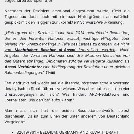
abgechartertes Spiel (5,6).
Nachdem der Rezipient emotional eingestimmt wurde, rückt die
Tagesschau doch noch mit ein paar Hintergründen an, natürlich
gespickt mit den Triggern zur „korrekten“ Schwarz-Weiß-Kennung:
„
Hintergrund des Streits ist eine seit 2014 bestehende Resolution,
die es den Vereinten Nationen erlaubt, wichtige Hilfsgüter über
bislang vier Grenzübergänge
in Teile des Landes zu bringen,
die nicht
von
Machthaber Baschar al-Assad
kontrolliert werden
. Nach
Angaben der Vereinten Nationen sind drei Millionen Menschen von
den Gütern abhängig. Diplomaten zufolge verweigerte Russland als
Assad-Verbündeter
eine Verlängerung der Resolution unter gleichen
Rahmenbedingungen.
“ (1viii)
Fett gedruckt sei wieder auf die ätzende, systematische Abwertung
des syrischen Staatsführers verwiesen. Was aber hat es mit den vier
Grenzübergängen auf sich? Was hindert ARD-Redakteure und
Journalisten, uns darüber aufzuklären?
Man muss sich halt die beiden Resolutionsentwürfe selbst
durchlesen. Da ist zum Einen der unter anderem von Deutschland
Vorgelegte:
S2019/961 – BELGIUM, GERMANY AND KUWAIT: DRAFT