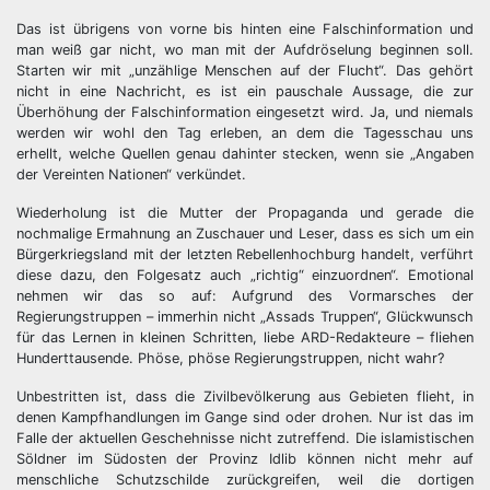
Das ist übrigens von vorne bis hinten eine Falschinformation und
man weiß gar nicht, wo man mit der Aufdröselung beginnen soll.
Starten wir mit „unzählige Menschen auf der Flucht“. Das gehört
nicht in eine Nachricht, es ist ein pauschale Aussage, die zur
Überhöhung der Falschinformation eingesetzt wird. Ja, und niemals
werden wir wohl den Tag erleben, an dem die Tagesschau uns
erhellt, welche Quellen genau dahinter stecken, wenn sie „Angaben
der Vereinten Nationen“ verkündet.
Wiederholung ist die Mutter der Propaganda und gerade die
nochmalige Ermahnung an Zuschauer und Leser, dass es sich um ein
Bürgerkriegsland mit der letzten Rebellenhochburg handelt, verführt
diese dazu, den Folgesatz auch „richtig“ einzuordnen“. Emotional
nehmen wir das so auf: Aufgrund des Vormarsches der
Regierungstruppen – immerhin nicht „Assads Truppen“, Glückwunsch
für das Lernen in kleinen Schritten, liebe ARD-Redakteure – fliehen
Hunderttausende. Phöse, phöse Regierungstruppen, nicht wahr?
Unbestritten ist, dass die Zivilbevölkerung aus Gebieten flieht, in
denen Kampfhandlungen im Gange sind oder drohen. Nur ist das im
Falle der aktuellen Geschehnisse nicht zutreffend. Die islamistischen
Söldner im Südosten der Provinz Idlib können nicht mehr auf
menschliche Schutzschilde zurückgreifen, weil die dortigen