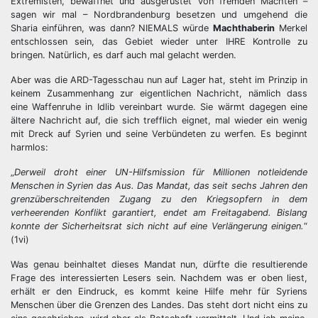
Extremisten, bewaffnet und ausgerüstet von fremden Mächten –
sagen wir mal – Nordbrandenburg besetzen und umgehend die
Sharia einführen, was dann? NIEMALS würde
Machthaberin
Merkel
entschlossen sein, das Gebiet wieder unter IHRE Kontrolle zu
bringen. Natürlich, es darf auch mal gelacht werden.
Aber was die ARD-Tagesschau nun auf Lager hat, steht im Prinzip in
keinem Zusammenhang zur eigentlichen Nachricht, nämlich dass
eine Waffenruhe in Idlib vereinbart wurde. Sie wärmt dagegen eine
ältere Nachricht auf, die sich trefflich eignet, mal wieder ein wenig
mit Dreck auf Syrien und seine Verbündeten zu werfen. Es beginnt
harmlos:
„
Derweil droht einer UN-Hilfsmission für Millionen notleidende
Menschen in Syrien das Aus. Das Mandat, das seit sechs Jahren den
grenzüberschreitenden Zugang zu den Kriegsopfern in dem
verheerenden Konflikt garantiert, endet am Freitagabend. Bislang
konnte der Sicherheitsrat sich nicht auf eine Verlängerung einigen.
“
(1vi)
Was genau beinhaltet dieses Mandat nun, dürfte die resultierende
Frage des interessierten Lesers sein. Nachdem was er oben liest,
erhält er den Eindruck, es kommt keine Hilfe mehr für Syriens
Menschen über die Grenzen des Landes. Das steht dort nicht eins zu