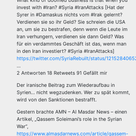
What kind of doomed business is that when you
invest with #Iran? #Syria #IranAttacks [Hat der
Syrer in #Damaskus nichts vom #Irak gelernt?
Verdienen sie so ihr Geld? Sie schreien die USA
an, um sie zu bestrafen, denn wenn die Leute im
Iran verhungern, verdienen sie dann Geld? Was
für ein verdammtes Geschäft ist das, wenn man
in den Iran investiert? #Syria #IranAttacks]
https://twitter.com/SyriaRebuilt/status/12152840
…
2 Antworten 18 Retweets 91 Gefällt mir
Der iranische Beitrag zum Wiederaufbau in
Syrien… nicht wegzudenken. Wer zu spät kommt,
wird von den Sanktionen bestrafft.
Gestern brachte AMN – Al Masdar News – einen
Artikel, „Qassem Soleimani’s role in the Syrian
War“,
https://www.almasdarnews.com/article/qassem-