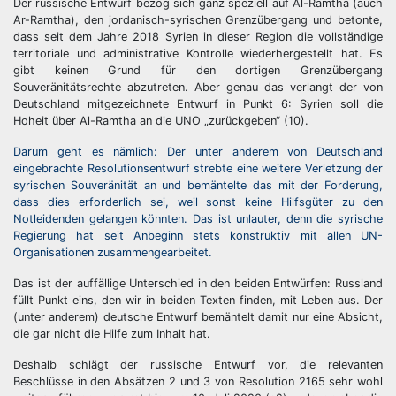
Der russische Entwurf bezog sich ganz speziell auf Al-Ramtha (auch
Ar-Ramtha), den jordanisch-syrischen Grenzübergang und betonte,
dass seit dem Jahre 2018 Syrien in dieser Region die vollständige
territoriale und administrative Kontrolle wiederhergestellt hat. Es
gibt keinen Grund für den dortigen Grenzübergang
Souveränitätsrechte abzutreten. Aber genau das verlangt der von
Deutschland mitgezeichnete Entwurf in Punkt 6: Syrien soll die
Hoheit über Al-Ramtha an die UNO „zurückgeben“ (10).
Darum geht es nämlich: Der unter anderem von Deutschland
eingebrachte Resolutionsentwurf strebte eine weitere Verletzung der
syrischen Souveränität an und bemäntelte das mit der Forderung,
dass dies erforderlich sei, weil sonst keine Hilfsgüter zu den
Notleidenden gelangen könnten. Das ist unlauter, denn die syrische
Regierung hat seit Anbeginn stets konstruktiv mit allen UN-
Organisationen zusammengearbeitet.
Das ist der auffällige Unterschied in den beiden Entwürfen: Russland
füllt Punkt eins, den wir in beiden Texten finden, mit Leben aus. Der
(unter anderem) deutsche Entwurf bemäntelt damit nur eine Absicht,
die gar nicht die Hilfe zum Inhalt hat.
Deshalb schlägt der russische Entwurf vor, die relevanten
Beschlüsse in den Absätzen 2 und 3 von Resolution 2165 sehr wohl