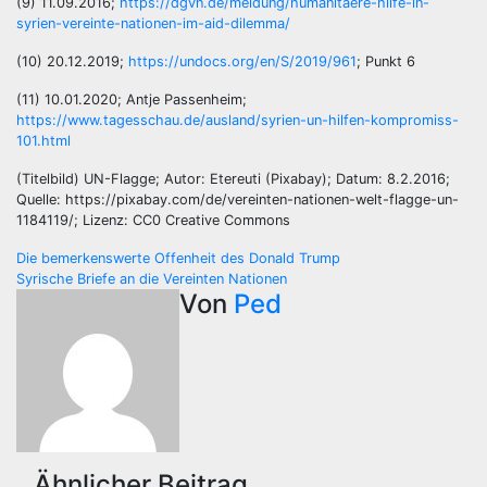
(9) 11.09.2016;
https://dgvn.de/meldung/humanitaere-hilfe-in-
syrien-vereinte-nationen-im-aid-dilemma/
(10) 20.12.2019;
https://undocs.org/en/S/2019/961
; Punkt 6
(11) 10.01.2020; Antje Passenheim;
https://www.tagesschau.de/ausland/syrien-un-hilfen-kompromiss-
101.html
(Titelbild) UN-Flagge; Autor: Etereuti (Pixabay); Datum: 8.2.2016;
Quelle: https://pixabay.com/de/vereinten-nationen-welt-flagge-un-
1184119/; Lizenz: CC0 Creative Commons
Beitragsnavigation
Die bemerkenswerte Offenheit des Donald Trump
Syrische Briefe an die Vereinten Nationen
Von
Ped
Ähnlicher Beitrag