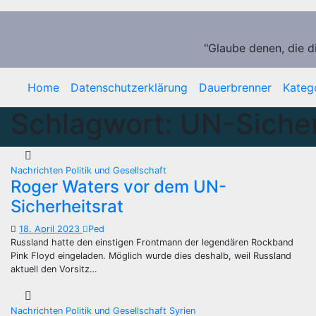
Zum
Inhalt
springen
"Glaube denen, die d
Home
Datenschutzerklärung
Dauerbrenner
Kateg
Schlagwort:
UN-Sicher
Nachrichten
Politik und Gesellschaft
Roger Waters vor dem UN-
Sicherheitsrat
18. April 2023
Ped
Russland hatte den einstigen Frontmann der legendären Rockband
Pink Floyd eingeladen. Möglich wurde dies deshalb, weil Russland
aktuell den Vorsitz…
Nachrichten
Politik und Gesellschaft
Syrien