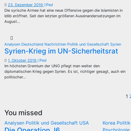
23. Dezember 2019
Ped
Die syrische Armee hat eine neue Offensive gegen die Islamisten in
Idlib eröffnet. Seit den letzten größeren Auseinandersetzungen im
August…
Analysen
Deutschland
Nachrichten
Politik und Gesellschaft
Syrien
Syrien-Krieg im UN-Sicherheitsrat
1. Oktober 2019
Ped
Im höchsten Gremium der UNO pflegt man weiter den
diplomatischen Krieg gegen Syrien. Es ist, richtiger gesagt, auch ein
politischer…
S
1
d
You missed
B
Analysen
Politik und Gesellschaft
USA
Korea
Politi
Die Operation J6
Psychologie 