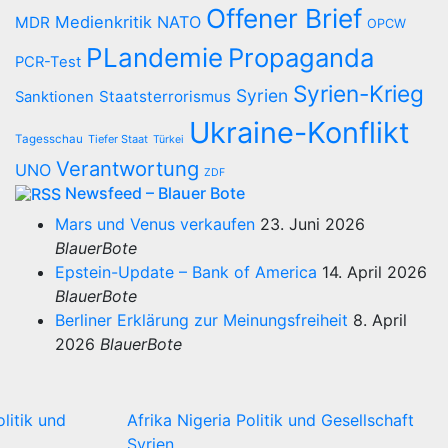
Offener Brief
Medienkritik
NATO
MDR
OPCW
PLandemie
Propaganda
PCR-Test
Syrien-Krieg
Syrien
Staatsterrorismus
Sanktionen
Ukraine-Konflikt
Tagesschau
Tiefer Staat
Türkei
Verantwortung
UNO
ZDF
Newsfeed – Blauer Bote
Mars und Venus verkaufen
23. Juni 2026
BlauerBote
Epstein-Update – Bank of America
14. April 2026
BlauerBote
Berliner Erklärung zur Meinungsfreiheit
8. April
2026
BlauerBote
olitik und
Afrika
Nigeria
Politik und Gesellschaft
Syrien