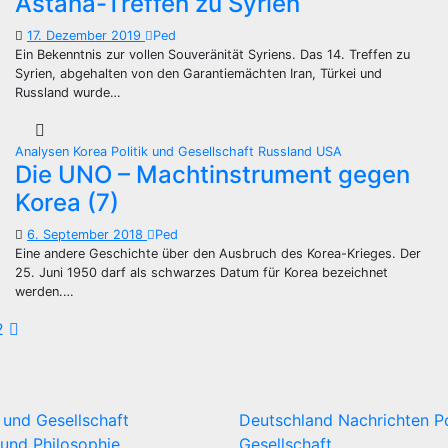
Astana-Treffen zu Syrien
17. Dezember 2019
Ped
Ein Bekenntnis zur vollen Souveränität Syriens. Das 14. Treffen zu
Syrien, abgehalten von den Garantiemächten Iran, Türkei und
Russland wurde…
Analysen
Korea
Politik und Gesellschaft
Russland
USA
Die UNO – Machtinstrument gegen
Korea (7)
6. September 2018
Ped
Eine andere Geschichte über den Ausbruch des Korea-Krieges. Der
25. Juni 1950 darf als schwarzes Datum für Korea bezeichnet
werden.…
eitennummerierung
2
er
eiträge
k und Gesellschaft
Deutschland
Nachrichten
P
und Philosophie
Gesellschaft