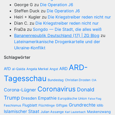
George G
zu
Die Operation J6
Steffen Duck
zu
Die Operation J6
Heiri + Kugler
zu
Die Kriegstreiber reden nicht nur
Dian C.
zu
Die Kriegstreiber reden nicht nur
FraDa
zu
Songdo — Die Stadt, die alles weiß
Bananenrepublik Deutschland (17) | ZG Blog
zu
Lateinamerikanische Drogenkartelle und der
Ukraine-Konflikt
Schlagwörter
ARD-
AfD
ARD
al-Qaida
Angela Merkel
Angst
Tagesschau
Bundestag
Christian Drosten
CIA
Coronavirus
Donald
Corona-Lügner
Trump
Empathie
Dresden
Europäische Union
False Flag
Grundrechte
Flugblatt
Giftgas
Idlib
Faschismus
Flüchtlinge
Islamischer Staat
Maskenzwang
Julian Assange
Karl Lauterbach