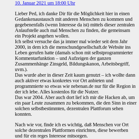
10. Januar 2021 um 18:00 Uhr
Lieber Ped, ich danke Dir für die Möglichkeit hier in einen
Gedankenaustausch mit anderen Menschen zu kommen und
gegebenenfalls (wenn Interesse da ist) mittels dieser zentralen
Anlaufstelle auch mal Menschen zu finden, die gemeinsam
ein Projekt angehen wollen.
Ich selbst versuche das ja immer mal wieder seit dem Jahr
2000, in dem ich die menschundgesellschaft.de Website ins
Leben gerufen hatte (damals schon mit selbstprogrammierter
Kommentarfunktion – und Aufzeigen der ganzen
Zusammenhänge Zinsgeld, Bildungskanon, Arbeitsbegriff,
uvm.).
Das wurde aber in dieser Zeit kaum genutzt – ich wollte dann
auch aktiver etwas konkretes vor Ort anbieten und
programmierte so etwas wie nebenan.de nur für die Region in
der ich lebe. Alles kostenlos für die Nutzer.
Das war 2004. Aber auch dort lief ich mir die Hacken ab, um
ein paar Leute zusammen zu bekommen, die den Sinn in einer
solchen selbstbestimmten, dezentralen Plattforum sehen
konnten.
Nach wie vor, finde ich es wichtig, daß Menschen vor Ort
solche dezentralen Plattformen einrichten, diese bewerben
und für ein reges Interesse mitsorgen.