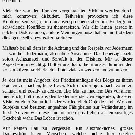
erheblich.
Viele der von den Foristen vorgebrachten Sichten werden durch
mich kontrovers diskutiert. Teilweise provoziere ich diese
Kontroversen sogar, um unausgesprochene aber im Hintergrund
schwelende Konflikte zu thematisieren. Wir alle lernen gerade in
solchen Diskussionen, andere Meinungen auszuhalten und trotzdem
die eigene selbstbewusst zu vertreten.
Maßstab bei all dem ist die Achtung und der Respekt vor Jedermann
— wirklich Jedermann, also ohne Ausnahme. Das beherzigt, zieht
sofort Achtsamkeit und Sorgfalt in den Diskurs. Mir ist dieser
Aspekt enorm wichtig. Hilft er uns doch, die in uns schlummernden
konstruktiven, verbindenden Potenziale zu wecken und zu nutzen.
Ja, das ist mein Angebot: das Friedensanliegen des Blogs zu ihrem
eigenen zu machen, liebe Leser. Sich einzubringen, nach vorne zu
schauen und positiv zu denken, also Mut zu machen: Das vor allem,
meine ich, holt uns aus den beklemmenden, einengenden, düsteren
Visionen einer Zukunft, in der wir lediglich Objekte sind. Wir sind
Subjekte und besitzen ungeahnte Fähigkeiten zur Veränderung im
Jetzt. Nutzen wir diese und nehmen das Leben als einzigartiges
Geschenk wahr. Das Leben ist schön.
Auf keinen Fall zu vergessen: Ein ausdrückliches, großes
Dankeschön jenen Menschen, welche meine hier gelebte