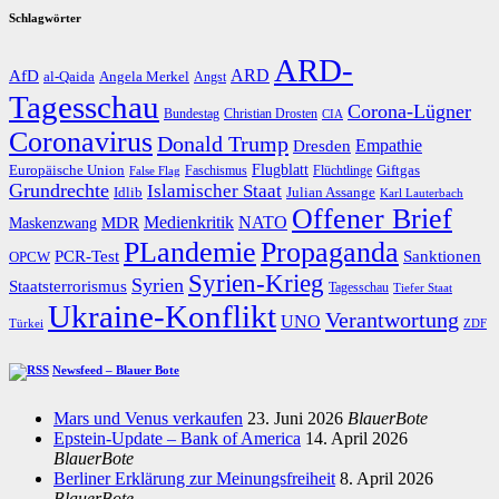
Schlagwörter
ARD-
AfD
ARD
al-Qaida
Angela Merkel
Angst
Tagesschau
Corona-Lügner
Bundestag
Christian Drosten
CIA
Coronavirus
Donald Trump
Dresden
Empathie
Flugblatt
Giftgas
Europäische Union
Faschismus
Flüchtlinge
False Flag
Grundrechte
Islamischer Staat
Idlib
Julian Assange
Karl Lauterbach
Offener Brief
Medienkritik
MDR
NATO
Maskenzwang
PLandemie
Propaganda
PCR-Test
Sanktionen
OPCW
Syrien-Krieg
Syrien
Staatsterrorismus
Tagesschau
Tiefer Staat
Ukraine-Konflikt
Verantwortung
UNO
Türkei
ZDF
Newsfeed – Blauer Bote
Mars und Venus verkaufen
23. Juni 2026
BlauerBote
Epstein-Update – Bank of America
14. April 2026
BlauerBote
Berliner Erklärung zur Meinungsfreiheit
8. April 2026
BlauerBote