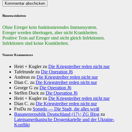
Binsenweisheiten
Ohne Erreger kein funktionierendes Immunsystem.
Erreger werden übertragen, aber nicht Krankheiten.
Positive Tests auf Erreger sind nicht gleich Infektionen.
Infektionen sind keine Krankheiten.
Neueste Kommentare
Heiri + Kugler
zu
Die Kriegstreiber reden nicht nur
Tafelrunde
zu
Die Operation J6
Andreas
zu
Die Kriegstreiber reden nicht nur
Dian C.
zu
Die Kriegstreiber reden nicht nur
George G
zu
Die Operation J6
Steffen Duck
zu
Die Operation J6
Heiri + Kugler
zu
Die Kriegstreiber reden nicht nur
Dian C.
zu
Die Kriegstreiber reden nicht nur
FraDa
zu
Songdo — Die Stadt, die alles weiß
Bananenrepublik Deutschland (17) | ZG Blog
zu
Lateinamerikanische Drogenkartelle und der Ukraine-
Konflikt