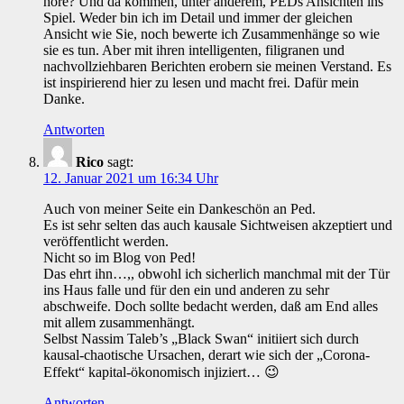
höre? Und da kommen, unter anderem, PEDs Ansichten ins
Spiel. Weder bin ich im Detail und immer der gleichen
Ansicht wie Sie, noch bewerte ich Zusammenhänge so wie
sie es tun. Aber mit ihren intelligenten, filigranen und
nachvollziehbaren Berichten erobern sie meinen Verstand. Es
ist inspirierend hier zu lesen und macht frei. Dafür mein
Danke.
Antworten
Rico
sagt:
12. Januar 2021 um 16:34 Uhr
Auch von meiner Seite ein Dankeschön an Ped.
Es ist sehr selten das auch kausale Sichtweisen akzeptiert und
veröffentlicht werden.
Nicht so im Blog von Ped!
Das ehrt ihn…,, obwohl ich sicherlich manchmal mit der Tür
ins Haus falle und für den ein und anderen zu sehr
abschweife. Doch sollte bedacht werden, daß am End alles
mit allem zusammenhängt.
Selbst Nassim Taleb’s „Black Swan“ initiiert sich durch
kausal-chaotische Ursachen, derart wie sich der „Corona-
Effekt“ kapital-ökonomisch injiziert… 😉
Antworten