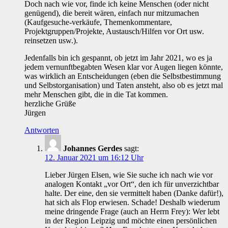
Doch nach wie vor, finde ich keine Menschen (oder nicht
genügend), die bereit wären, einfach nur mitzumachen
(Kaufgesuche-verkäufe, Themenkommentare,
Projektgruppen/Projekte, Austausch/Hilfen vor Ort usw.
reinsetzen usw.).
Jedenfalls bin ich gespannt, ob jetzt im Jahr 2021, wo es ja
jedem vernunftbegabten Wesen klar vor Augen liegen könnte,
was wirklich an Entscheidungen (eben die Selbstbestimmung
und Selbstorganisation) und Taten ansteht, also ob es jetzt mal
mehr Menschen gibt, die in die Tat kommen.
herzliche Grüße
Jürgen
Antworten
Johannes Gerdes
sagt:
12. Januar 2021 um 16:12 Uhr
Lieber Jürgen Elsen, wie Sie suche ich nach wie vor
analogen Kontakt „vor Ort“, den ich für unverzichtbar
halte. Der eine, den sie vermittelt haben (Danke dafür!),
hat sich als Flop erwiesen. Schade! Deshalb wiederum
meine dringende Frage (auch an Herrn Frey): Wer lebt
in der Region Leipzig und möchte einen persönlichen