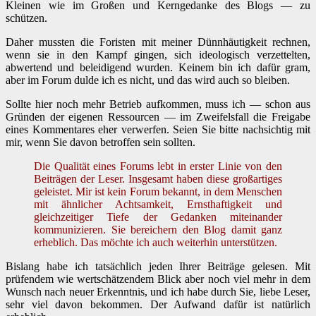
Kleinen wie im Großen und Kerngedanke des Blogs — zu
schützen.
Daher mussten die Foristen mit meiner Dünnhäutigkeit rechnen,
wenn sie in den Kampf gingen, sich ideologisch verzettelten,
abwertend und beleidigend wurden. Keinem bin ich dafür gram,
aber im Forum dulde ich es nicht, und das wird auch so bleiben.
Sollte hier noch mehr Betrieb aufkommen, muss ich — schon aus
Gründen der eigenen Ressourcen — im Zweifelsfall die Freigabe
eines Kommentares eher verwerfen. Seien Sie bitte nachsichtig mit
mir, wenn Sie davon betroffen sein sollten.
Die Qualität eines Forums lebt in erster Linie von den
Beiträgen der Leser. Insgesamt haben diese großartiges
geleistet. Mir ist kein Forum bekannt, in dem Menschen
mit ähnlicher Achtsamkeit, Ernsthaftigkeit und
gleichzeitiger Tiefe der Gedanken miteinander
kommunizieren. Sie bereichern den Blog damit ganz
erheblich. Das möchte ich auch weiterhin unterstützen.
Bislang habe ich tatsächlich jeden Ihrer Beiträge gelesen. Mit
prüfendem wie wertschätzendem Blick aber noch viel mehr in dem
Wunsch nach neuer Erkenntnis, und ich habe durch Sie, liebe Leser,
sehr viel davon bekommen. Der Aufwand dafür ist natürlich