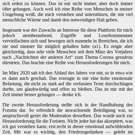
sich erden zu können. Das ist mir nicht immer, aber doch immer
öfter gelungen. Auch weil ich eine Reihe von Menschen in meiner
Umgebung weiß, die mich verstehen und unterstützen, die mir viel
menschliche Wärme und damit den notwendigen Halt geben.
Insgesamt war der Zuwachs an Interesse für diese Plattform für mich
jedoch atemberaubend, Zugriffe und Leserkommentare
vervielfachten sich und bewegen sich nunmehr in Bereichen, die ich
nie und nimmer für möglich gehalten habe (a1). Es zeigte aber
gleichzeitig, dass sehr viele Menschen seit dem März des Vorjahres
nach „Nachrichten der anderen Art“ zum Thema Corona geradezu
dürsteten. Das brachte eine Reihe von Herausforderungen für mich.
Im März 2020 sah ich den Ablauf des Jahres vor mir, so in etwa wie
es dann auch geschah. Das erzeugte in mir eine hohe emotionale
Belastung, die nicht zu stark auf die verfassten Texte durchschlagen
durfte, um glaubwürdig und offen zu bleiben. Das ist mir mit der
Zeit immer besser gelungen — denke ich.
Die zweite Herausforderung stellte sich in der Handhabung des
Forums dar. So erfreulich die anwachsende Beteiligung war, so
anspruchsvoll geriet die Moderation desselben. Das wurde auch zur
Herausforderung für die Foristen. Nicht jeder hat das akzeptiert, was
ich gut verstehen kann; erst recht in dieser emotional aufwühlenden
Zeit. Mir war es wichtig, den Friedensgedanken — gelebt im