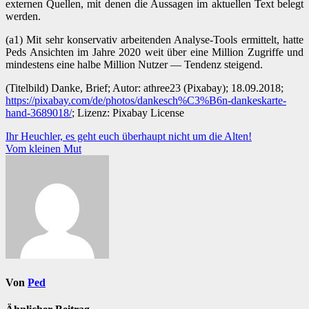
externen Quellen, mit denen die Aussagen im aktuellen Text belegt
werden.
(a1) Mit sehr konservativ arbeitenden Analyse-Tools ermittelt, hatte
Peds Ansichten im Jahre 2020 weit über eine Million Zugriffe und
mindestens eine halbe Million Nutzer — Tendenz steigend.
(Titelbild) Danke, Brief; Autor: athree23 (Pixabay); 18.09.2018;
https://pixabay.com/de/photos/dankesch%C3%B6n-dankeskarte-
hand-3689018/
; Lizenz: Pixabay License
Beitragsnavigation
Ihr Heuchler, es geht euch überhaupt nicht um die Alten!
Vom kleinen Mut
Von
Ped