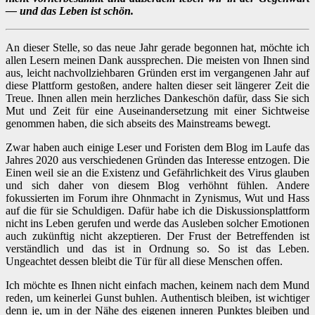
— und das Leben ist schön.
An dieser Stelle, so das neue Jahr gerade begonnen hat, möchte ich
allen Lesern meinen Dank aussprechen. Die meisten von Ihnen sind
aus, leicht nachvollziehbaren Gründen erst im vergangenen Jahr auf
diese Plattform gestoßen, andere halten dieser seit längerer Zeit die
Treue. Ihnen allen mein herzliches Dankeschön dafür, dass Sie sich
Mut und Zeit für eine Auseinandersetzung mit einer Sichtweise
genommen haben, die sich abseits des Mainstreams bewegt.
Zwar haben auch einige Leser und Foristen dem Blog im Laufe das
Jahres 2020 aus verschiedenen Gründen das Interesse entzogen. Die
Einen weil sie an die Existenz und Gefährlichkeit des Virus glauben
und sich daher von diesem Blog verhöhnt fühlen. Andere
fokussierten im Forum ihre Ohnmacht in Zynismus, Wut und Hass
auf die für sie Schuldigen. Dafür habe ich die Diskussionsplattform
nicht ins Leben gerufen und werde das Ausleben solcher Emotionen
auch zukünftig nicht akzeptieren. Der Frust der Betreffenden ist
verständlich und das ist in Ordnung so. So ist das Leben.
Ungeachtet dessen bleibt die Tür für all diese Menschen offen.
Ich möchte es Ihnen nicht einfach machen, keinem nach dem Mund
reden, um keinerlei Gunst buhlen. Authentisch bleiben, ist wichtiger
denn je, um in der Nähe des eigenen inneren Punktes bleiben und