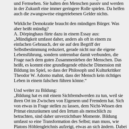
und Fernsehen. Sie halten den Menschen passiv und werden
in der Zukunft eine immer geringere Rolle spielen. Da helfen
auch die zwangsweise eingetriebenen Gelder nichts.
Wirkliche Demokratie braucht den mündigen Bürger. Was
aber heißt mündig?
A. Dörpinghaus fürte dazu in einem Essay aus:
„Mündigkeit umfasst daher, anders als oft in einem zu
einfachen Gebrauch, der sie auf den Begriff der
Selbstbestimmung reduziert, gerade nicht nur die eigene
Lebensführung, sondern untrennbar damit verbunden, die
Frage nach dem guten Zusammenleben der Menschen. Das
heißt, es kommt eine grundlegende ethische Dimension mit
Bildung ins Spiel, so dass der Philosoph und Kulturkritiker
Theodor W. Adorno mahnt, dass der Mensch kein richtiges
Leben in einem falschen führen könne.“
Und weiter zu Bildung:
„Bildung hat es mit einem Sichfremdwerden zu tun, weil sie
ihren Ort im Zwischen von Eigenem und Fremdem hat. Sich
von etwas in Frage stellen zu lassen, dem Nicht-Wissen den
Primat einzuräumen und den Irrtum als menschlich zu
betrachten, sind daher unverzichtbare Momente. Bildung
umfasst so eine Transformation des Selbst; man muss, wie
Platons Höhlengleichnis aufzeigt, etwas an sich ändern. Dabei