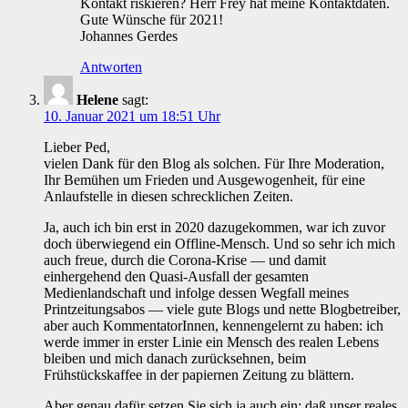
Kontakt riskieren? Herr Frey hat meine Kontaktdaten.
Gute Wünsche für 2021!
Johannes Gerdes
Antworten
Helene
sagt:
10. Januar 2021 um 18:51 Uhr
Lieber Ped,
vielen Dank für den Blog als solchen. Für Ihre Moderation,
Ihr Bemühen um Frieden und Ausgewogenheit, für eine
Anlaufstelle in diesen schrecklichen Zeiten.
Ja, auch ich bin erst in 2020 dazugekommen, war ich zuvor
doch überwiegend ein Offline-Mensch. Und so sehr ich mich
auch freue, durch die Corona-Krise — und damit
einhergehend den Quasi-Ausfall der gesamten
Medienlandschaft und infolge dessen Wegfall meines
Printzeitungsabos — viele gute Blogs und nette Blogbetreiber,
aber auch KommentatorInnen, kennengelernt zu haben: ich
werde immer in erster Linie ein Mensch des realen Lebens
bleiben und mich danach zurücksehnen, beim
Frühstückskaffee in der papiernen Zeitung zu blättern.
Aber genau dafür setzen Sie sich ja auch ein: daß unser reales