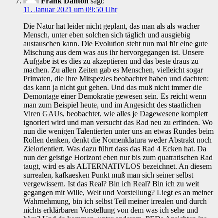
Frank Danton
sagt:
11. Januar 2021 um 09:50 Uhr
Die Natur hat leider nicht geplant, das man als als wacher
Mensch, unter eben solchen sich täglich und ausgiebig
austauschen kann. Die Evolution steht nun mal für eine gute
Mischung aus dem was aus ihr hervorgegangen ist. Unsere
Aufgabe ist es dies zu akzeptieren und das beste draus zu
machen. Zu allen Zeiten gab es Menschen, vielleicht sogar
Primaten, die ihre Mitspezies beobachtet haben und dachten:
das kann ja nicht gut gehen. Und das muß nicht immer die
Demontage einer Demokratie gewesen sein. Es reicht wenn
man zum Beispiel heute, und im Angesicht des staatlichen
Viren GAUs, beobachtet, wie alles je Dagewesene komplett
ignoriert wird und man versucht das Rad neu zu erfinden. Wo
nun die wenigen Talentierten unter uns an etwas Rundes beim
Rollen denken, denkt die Nomenklatura weder Abstrakt noch
Zielorientiert. Was dazu führt dass das Rad 4 Ecken hat. Da
nun der geistige Horizont eben nur bis zum quatratischen Rad
taugt, wird es als ALTERNATIVLOS bezeichnet. An diesem
surrealen, kafkaesken Punkt muß man sich seiner selbst
vergewissern. Ist das Real? Bin ich Real? Bin ich zu weit
gegangen mit Wille, Welt und Vorstellung? Liegt es an meiner
Wahrnehmung, bin ich selbst Teil meiner irrealen und durch
nichts erklärbaren Vorstellung von dem was ich sehe und